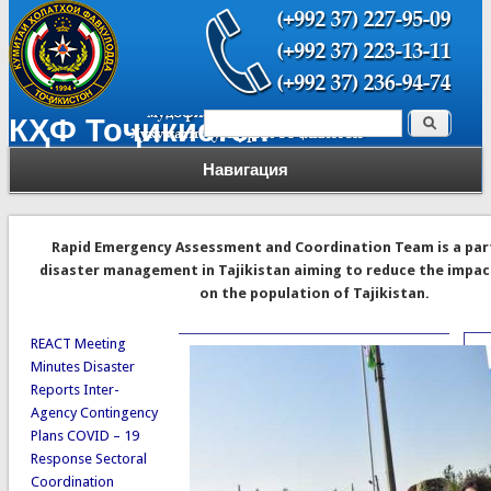
Поиск
КҲФ Тоҷикистон
Форма поиска
Навигация
Rapid Emergency Assessment and Coordination Team is a par
disaster management in Tajikistan aiming to reduce the impac
on the population of Tajikistan.
REACT Meeting
Minutes
Disaster
Reports
Inter-
Agency Contingency
Plans
COVID – 19
Response
Sectoral
Coordination