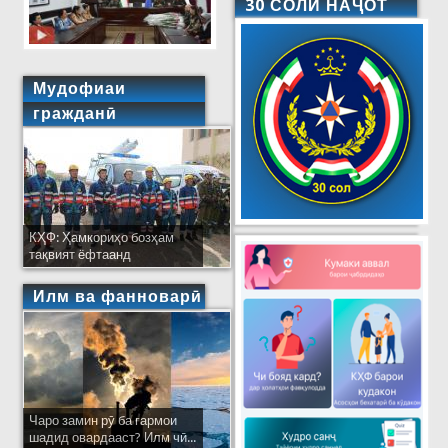
30 СОЛИ НАҶОТ
Мудофиаи
гражданӣ
КҲФ: Ҳамкориҳо бозҳам
тақвият ёфтаанд
Илм ва фанноварӣ
Чаро замин рӯ ба гармои
шадид овардааст? Илм чӣ...