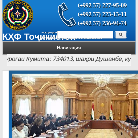
Поиск
КҲФ Тоҷикистон
Форма поиска
Навигация
оғаи Кумита: 734013, шаҳри Душанбе, кӯчаи Лоҳу