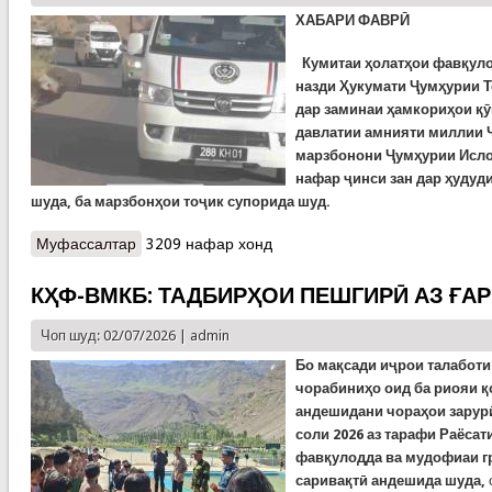
ХАБАРИ ФАВРӢ
Кумитаи ҳолатҳои фавқуло
назди Ҳукумати Ҷумҳурии Т
дар заминаи ҳамкориҳои қ
давлатии амнияти миллии 
марзбонони Ҷумҳурии Исло
нафар ҷинси зан дар ҳудуд
шуда, ба марзбонҳои тоҷик супорида шуд.
Муфассалтар
о КҲФ-ВМКБ: ДАРЁФТИ ҶАСАДИ ҲАМСАРИ
3209 нафар хонд
МАРҲУМ АЛИШЕР МИРЗОНАБОТ
КҲФ-ВМКБ: ТАДБИРҲОИ ПЕШГИРӢ АЗ ҒА
Чоп шуд: 02/07/2026 |
admin
Бо мақсади иҷрои талаботи
чорабиниҳо оид ба риояи қ
андешидани чораҳои зарур
соли 2026 аз тарафи Раёсат
фавқулодда ва мудофиаи г
саривақтӣ андешида шуда,