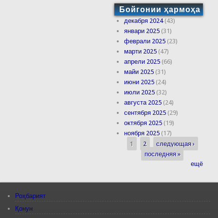
Бойгонии ҳармоҳа
декабря 2024
(43)
январи 2025
(31)
феврали 2025
(23)
марти 2025
(47)
апрели 2025
(66)
майи 2025
(31)
июни 2025
(24)
июли 2025
(32)
августа 2025
(24)
сентября 2025
(29)
октября 2025
(19)
ноября 2025
(17)
1
2
следующая ›
Страницы
последняя »
ещё
Роҳбарият
Қонун