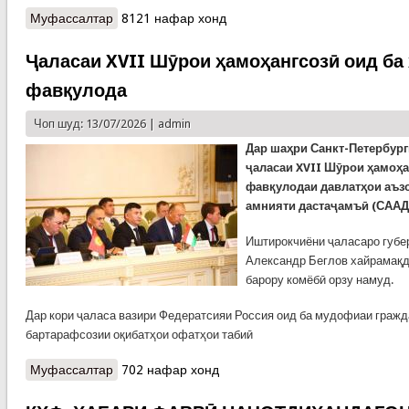
Муфассалтар
о КҲФ: ҶАЛАСАИ ҲАЙАТИ МУШОВАРА ОИД БА
8121 нафар хонд
ҶАМЪБАСТИ НАТИҶАҲОИ ФАЪОЛИЯТИ
ШАШМОҲАИ СОЛИ 2026
Ҷаласаи XVII Шӯрои ҳамоҳангсозӣ оид ба
фавқулода
Чоп шуд: 13/07/2026 |
admin
Дар шаҳри Санкт-Петербур
ҷаласаи XVII Шӯрои ҳамоҳа
фавқулодаи давлатҳои аъз
амнияти дастаҷамъӣ (СААД)
Иштирокчиёни ҷаласаро губе
Александр Беглов хайрамақд
барору комёбӣ орзу намуд.
Дар кори ҷаласа вазири Федератсияи Россия оид ба мудофиаи гражд
бартарафсозии оқибатҳои офатҳои табиӣ
Муфассалтар
о Ҷаласаи XVII Шӯрои ҳамоҳангсозӣ оид ба
702 нафар хонд
ҳолатҳои фавқулода