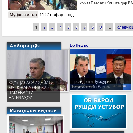
кории Раёсати Кумита дар В
Муфассалтар
о КҲФ-ВМКБ: ТАДБИРҲОИ ПЕШГИРӢ АЗ
1127 нафар хонд
ҒАРҚШАВӢ
1
2
3
4
5
6
7
8
9
…
следующ
Страницы
Ахбори рӯз
Бо Пешво
Президенти Ҷумҳурии
КҲФ: ҶАЛАСАИ ҲАЙАТИ
Тоҷикистон ба Раиси...
МУШОВАРА ОИД БА
ҶАМЪБАСТИ
НАТИҶАҲОИ...
Маводҳои видеоӣ