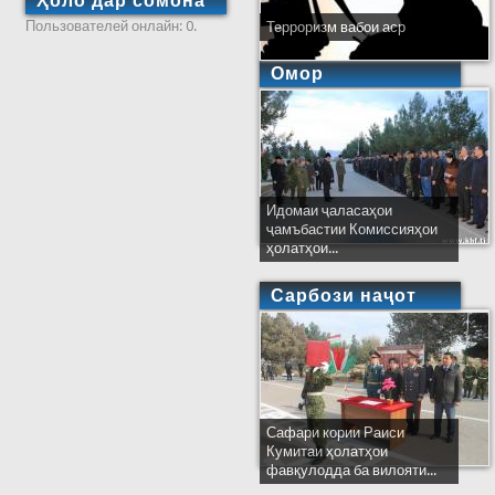
Ҳоло дар сомона
Пользователей онлайн: 0.
Терроризм вабои аср
Омор
Идомаи ҷаласаҳои
ҷамъбастии Комиссияҳои
ҳолатҳои...
Сарбози наҷот
Сафари кории Раиси
Кумитаи ҳолатҳои
фавқулодда ба вилояти...