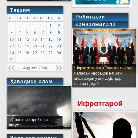
Тақвим
Робитаҳои
ПН
ВТ
СР
ЧТ
ПТ
СБ
ВС
байналмилалӣ
1
2
3
4
5
6
7
8
9
10
11
12
13
14
15
16
17
18
19
20
21
22
23
24
25
26
27
28
29
30
31
August 2026
Ширкати ҳайати Тоҷикистон дар
ҷаласаи идораҳои наҷоти
кишварҳои узви СҲШ дар
Ҳаводиси олам
шаҳри Деҳлӣ
Ифротгароӣ
Тӯфонҳои харобкори
август