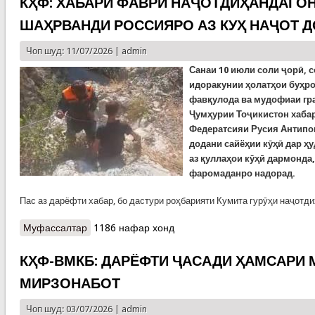
КҲФ: ХАБАРИ ФАВРӢ НАҶОТДИҲАНДАГОН
ШАҲРВАНДИ РОССИЯРО АЗ КУҲ НАҶОТ 
Чоп шуд: 11/07/2026 |
admin
Санаи 10 июли соли ҷорӣ, с
идоракунии ҳолатҳои буҳр
фавқулода ва мудофиаи гр
Ҷумҳурии Тоҷикистон хабар
Федератсияи Русия Антипо
додани сайёҳии кӯҳӣ дар ҳу
аз қуллаҳои кӯҳӣ дармонда
фаромаданро надорад.
Пас аз дарёфти хабар, бо дастури роҳбарияти Кумита гурӯҳи наҷотд
Муфассалтар
о КҲФ: ХАБАРИ ФАВРӢ НАҶОТДИҲАНДАГОН ЯК
1186 нафар хонд
НАФАР ШАҲРВАНДИ РОССИЯРО АЗ КУҲ
НАҶОТ ДОДАНД
КҲФ-ВМКБ: ДАРЁФТИ ҶАСАДИ ҲАМСАРИ
МИРЗОНАБОТ
Чоп шуд: 03/07/2026 |
admin