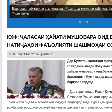
Баррасии паёмадҳои заминларзаи Рашт дар маҷлиси ғайринавб
Тоҷикистон
КҲФ: ҶАЛАСАИ ҲАЙАТИ МУШОВАРА ОИД 
НАТИҶАҲОИ ФАЪОЛИЯТИ ШАШМОҲАИ СО
Чоп шуд: 13/07/2026 |
admin
Дар Кумитаи ҳолатҳои фав
граждании назди Ҳукумати 
ҳайати мушовара оид ба ҷа
фаъолияти Кумита дар шаш
баргузор гардид.
Дар кори ҷаласа Раиси Куми
Раҷабалӣ Раҳмоналӣ, ёрдам
Тоҷикистон оид ба масъалаҳои ҳуқуқӣ Саидмуродзода Хурсандмурод
роҳбарони воҳидҳои сохторӣ ва ҳайати шахсии Кумита иштирок наму