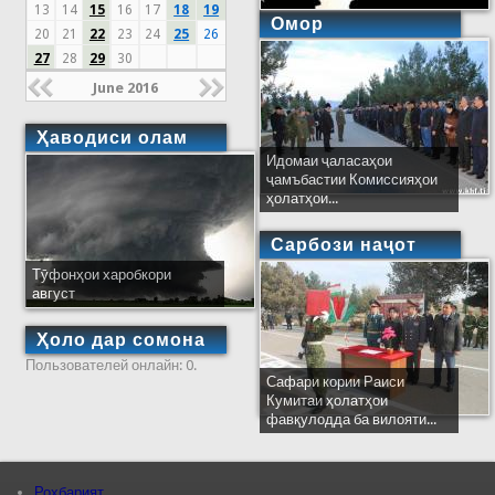
13
14
15
16
17
18
19
Омор
20
21
22
23
24
25
26
27
28
29
30
June 2016
Ҳаводиси олам
Идомаи ҷаласаҳои
ҷамъбастии Комиссияҳои
ҳолатҳои...
Сарбози наҷот
Тӯфонҳои харобкори
август
Ҳоло дар сомона
Пользователей онлайн: 0.
Сафари кории Раиси
Кумитаи ҳолатҳои
фавқулодда ба вилояти...
Роҳбарият