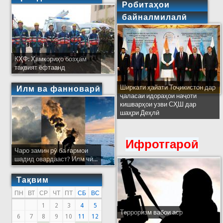
Робитаҳои
байналмилалӣ
КҲФ: Ҳамкориҳо бозҳам
тақвият ёфтаанд
Ширкати ҳайати Тоҷикистон дар
Илм ва фанноварӣ
ҷаласаи идораҳои наҷоти
кишварҳои узви СҲШ дар
шаҳри Деҳлӣ
Ифротгароӣ
Чаро замин рӯ ба гармои
шадид овардааст? Илм чӣ...
Тақвим
ПН
ВТ
СР
ЧТ
ПТ
СБ
ВС
1
2
3
4
5
Терроризм вабои аср
6
7
8
9
10
11
12