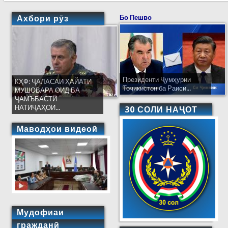
Ахбори рӯз
Бо Пешво
Президенти Ҷумҳурии
КҲФ: ҶАЛАСАИ ҲАЙАТИ
Тоҷикистон ба Раиси...
МУШОВАРА ОИД БА
ҶАМЪБАСТИ
НАТИҶАҲОИ...
30 СОЛИ НАҶОТ
Маводҳои видеоӣ
Мудофиаи
гражданӣ