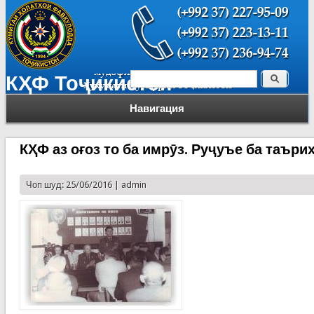
Поиск
КҲФ Тоҷикистон
Форма поиска
Навигация
КҲФ аз оғоз то ба имрӯз. Руҷуъе ба таъри
Чоп шуд: 25/06/2016 |
admin