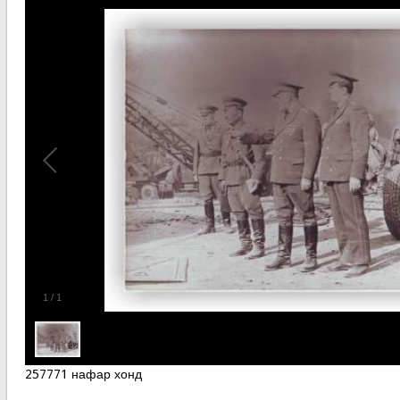
1
/
1
257771 нафар хонд