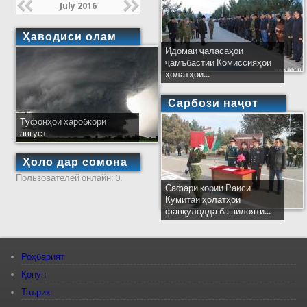
July 2016
Ҳаводиси олам
Идомаи ҷаласаҳои
ҷамъбастии Комиссияҳои
ҳолатҳои...
Сарбози наҷот
Тӯфонҳои харобкори
август
Ҳоло дар сомона
Пользователей онлайн: 0.
Сафари кории Раиси
Кумитаи ҳолатҳои
фавқулодда ба вилояти...
Роҳбарият
Қонун
Таърих