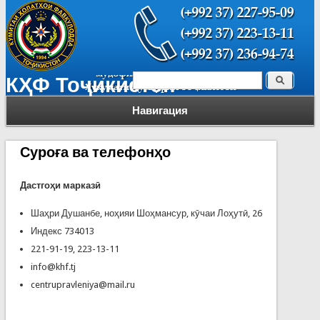
Поиск
КҲФ Тоҷикистон
Форма поиска
Навигация
Суроға ва телефонҳо
Дастго
ҳи марказӣ
Шаҳри Душанбе, ноҳияи Шоҳмансур, кӯчаи Лоҳутӣ, 26
Индекс 734013
221-91-19, 223-13-11
info@khf.tj
centrupravleniya@mail.ru