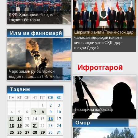
КҲФ: Ҳамкориҳо бозҳам
тақвият ёфтаанд
Ширкати ҳайати Тоҷикистон дар
Илм ва фанноварӣ
ҷаласаи идораҳои наҷоти
кишварҳои узви СҲШ дар
шаҳри Деҳлӣ
Ифротгароӣ
Чаро замин рӯ ба гармои
шадид овардааст? Илм чӣ...
Тақвим
ПН
ВТ
СР
ЧТ
ПТ
СБ
ВС
1
2
3
Терроризм вабои аср
4
5
6
7
8
9
10
11
12
13
14
15
16
17
Омор
18
19
20
21
22
23
24
25
26
27
28
29
30
31