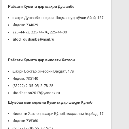
Раёсати Кумита дар шаҳри
Душанбе
шаҳри Душанбе, ноҳияи Шоҳмансур, кӯчаи Айнӣ, 127
Индекс 734029
225-44-73, 225-44-76, 225-44-90
sitodi_dushanbe@mail.ru
Раёсати Кумита дар вилояти Хатлон
шаҳри Бохтар, хиёбони Ваҳдат, 178
Индекс 735140
(83222) 2-35-05, 2-78-28
sitodihatlon2017@yandex.ru
Шуъбаи минтақавии Кумита дар шаҳри
К
ӯ
лоб
Вилояти Хатлон, шаҳри Кӯлоб, маҳаллаи Борбад, 17
Индекс 735360
(83322) 2-16-56, 2-15-57