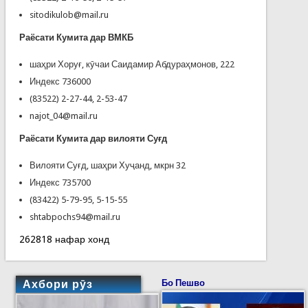
sitodikulob@mail.ru
Раёсати Кумита дар ВМКБ
шаҳри Хоруғ, кӯчаи Саидамир Абдураҳмонов, 222
Индекс 736000
(83522) 2-27-44, 2-53-47
najot_04@mail.ru
Раёсати Кумита дар вилояти Суғд
Вилояти Суғд, шаҳри Хуҷанд, мкрн 32
Индекс 735700
(83422) 5-79-95, 5-15-55
shtabpochs94@mail.ru
262818 нафар хонд
Ахбори рӯз
Бо Пешво