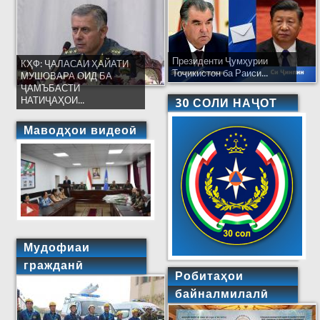
Президенти Ҷумҳурии
КҲФ: ҶАЛАСАИ ҲАЙАТИ
Тоҷикистон ба Раиси...
МУШОВАРА ОИД БА
ҶАМЪБАСТИ
НАТИҶАҲОИ...
30 СОЛИ НАҶОТ
Маводҳои видеоӣ
Мудофиаи
гражданӣ
Робитаҳои
байналмилалӣ