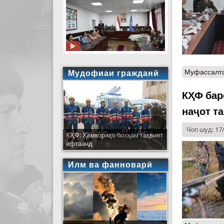
Муфассалт
Мудофиаи гражданӣ
КҲФ бар
наҷот т
Чоп шуд: 17
КҲФ: Ҳамкориҳо бозҳам тақвият
ёфтаанд
Илм ва фанноварӣ