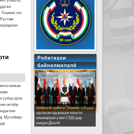
еи гузашта,
дда ва
 Тоҷикистон
т Рустам
роҳбарони
уданд
оти
Робитаҳои
байналмилалӣ
амоти вежаи
фиаи
н субҳи рӯзи
уми октябр
Ширкати ҳайати Тоҷикистон дар
андагони
ҷаласаи идораҳои наҷоти
д. Мусобиқа
кишварҳои узви СҲШ дар
шаҳри Деҳлӣ
дар