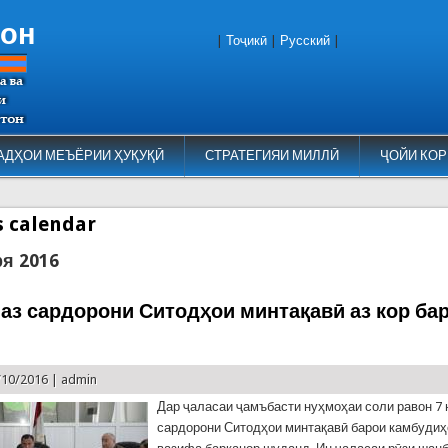
тон
|
Тоҷикӣ
|
Русский
|
АДҲОИ МЕЪЁРИИ ҲУҚУҚӢ
СТРАТЕГИЯИ МИЛЛӢ
ҶОЙИ КОР
es calendar
ря 2016
 аз сардорони Ситодҳои минтақавӣ аз кор ба
/10/2016 |
admin
Дар ҷаласаи ҷамъбасти нуҳмоҳаи соли равон 7 
сардорони Ситодҳои минтақавӣ барои камбудиҳо