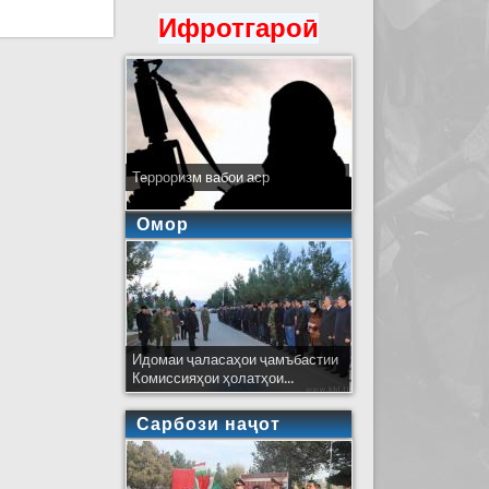
ташкил кард
Ифротгароӣ
Терроризм вабои аср
Омор
Идомаи ҷаласаҳои ҷамъбастии
Комиссияҳои ҳолатҳои...
Сарбози наҷот