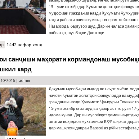
вазифа барканор шуданд. Ин ҷаласаи рӯзи шанб
15 – уми октябр дар Кумитаи ҳолатҳои фавқуло
мудофиаи граждании назди Ҳукумати Ҷумҳурии
таҳти раёсати раиси кумита, генерал-лейтенан
Назарзода баргузор шуд. Дар ин ҷаласа ҳамаи 
раёсатҳо, шуъбаҳои Дастгоҳи
ар
о 7 нафар аз сардорони Ситодҳои минтақавӣ аз кор барканор ш
1442 нафар хонд
ои санҷиши маҳорати кормандонаш мусобиқ
ашкил кард
/10/2016 |
admin
Даҳумин мусобиқаи имдод ва наҷот миёни хад
наҷоти Кумитаи ҳолатҳои фавқулодда ва мудо
граждании назди Ҳукумати Ҷумҳурии Тоҷикисто
15-уми октябр оғоз шуд ва қарор аст то рӯзи 17-
идома кунад. Дар ин мусобиқот ҳамаи наҷотдиҳ
штатии воҳидҳои мухталифи КҲФ ширкат доран
дар машқгоҳи давраи Варзоб аз рӯйи эстафета 