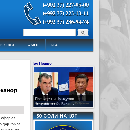
Поиск
Форма поиска
И ХОЛӢ
ТАМОС
REACT
Бо Пешво
рканор
Президенти Ҷумҳурии
Тоҷикистон ба Раиси...
30 СОЛИ НАҶОТ
нафар аз
 дар кор аз