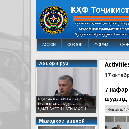
КҲФ Тоҷикис
АСОСӢ
СОХТОР
ФОРУМ
САН
Ахбори рӯз
Activiti
17 октяб
7 нафар
шуданд
КҲФ: ҶАЛАСАИ ҲАЙАТИ
МУШОВАРА ОИД БА
ҶАМЪБАСТИ НАТИҶАҲОИ...
Чоп шуд: 17
Маводҳои видеоӣ