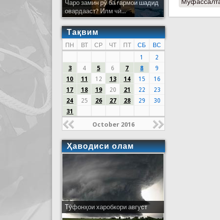
Муфассалт
Чаро замин рӯ ба гармои шадид
овардааст? Илм чӣ...
Тақвим
ПН
ВТ
СР
ЧТ
ПТ
СБ
ВС
1
2
3
4
5
6
7
8
9
10
11
12
13
14
15
16
17
18
19
20
21
22
23
24
25
26
27
28
29
30
31
October 2016
Ҳаводиси олам
Тӯфонҳои харобкори август