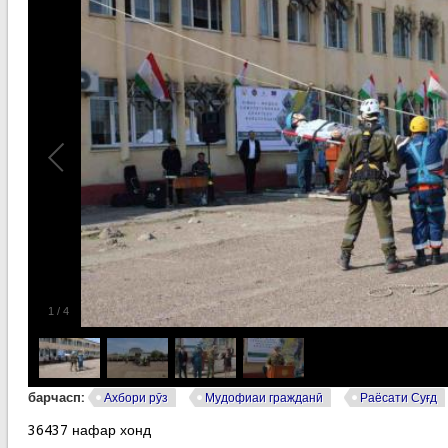
1
/
4
барчасп:
Ахбори рӯз
Мудофиаи гражданӣ
Раёсати Суғд
36437 нафар хонд