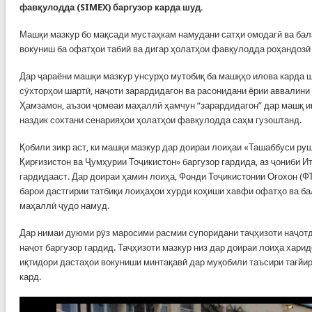
фавқулодда (SIMEX) баргузор карда шуд.
Машқи мазкур бо мақсади мустаҳкам намудани сатҳи омодагӣ ва ба
вокуниш ба офатҳои табиӣ ва дигар ҳолатҳои фавқулодда роҳандозӣ 
Дар ҷараёни машқи мазкур унсурҳо мутобиқ ба машқҳо илова карда 
сӯхторҳои шартӣ, наҷоти зарардидагон ва расонидани ёрии аввалини
Ҳамзамон, аъзои ҷомеаи маҳаллӣ ҳамчун “зарардидагон” дар машқ и
наздик сохтани сенарияҳои ҳолатҳои фавқулодда саҳм гузоштанд.
Қобили зикр аст, ки машқи мазкур дар доираи лоиҳаи «Ташаббуси р
Қирғизистон ва Ҷумҳурии Тоҷикистон» баргузор гардида, аз ҷониби И
гардидааст. Дар доираи ҳамин лоиҳа, Фонди Тоҷикистонии Оғохон (Ф
барои дастгирии татбиқи лоиҳаҳои хурди коҳиши хавфи офатҳо ва б
маҳаллӣ ҷудо намуд.
Дар нимаи дуюми рӯз маросими расмии супоридани таҷҳизоти наҷотд
наҷот баргузор гардид. Таҷҳизоти мазкур низ дар доираи лоиҳа хари
иқтидори дастаҳои вокуниши минтақавӣ дар муқобили таъсири тағйи
кард.