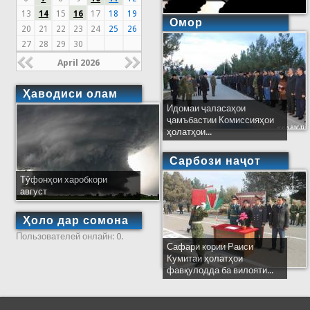
13
14
15
16
17
18
19
Омор
20
21
22
23
24
25
26
27
28
29
30
April 2026
Ҳаводиси олам
Идомаи ҷаласаҳои
ҷамъбастии Комиссияҳои
ҳолатҳои...
Сарбози наҷот
Тӯфонҳои харобкори
август
Ҳоло дар сомона
Пользователей онлайн: 0.
Сафари кории Раиси
Кумитаи ҳолатҳои
фавқулодда ба вилояти...