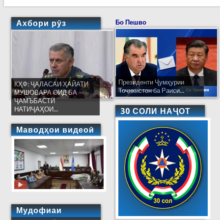
Ахбори рӯз
Бо Пешво
Президенти Ҷумҳурии
КҲФ: ҶАЛАСАИ ҲАЙАТИ
Тоҷикистон ба Раиси...
МУШОВАРА ОИД БА
ҶАМЪБАСТИ
НАТИҶАҲОИ...
30 СОЛИ НАҶОТ
Маводҳои видеоӣ
Мудофиаи