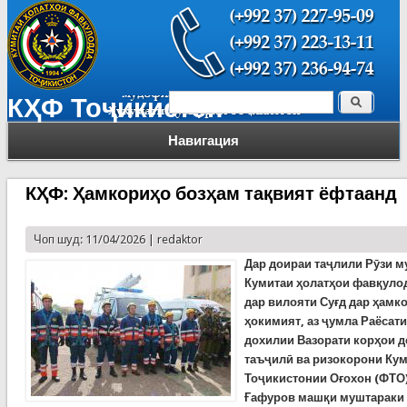
Поиск
КҲФ Тоҷикистон
Форма поиска
Навигация
КҲФ: Ҳамкориҳо бозҳам тақвият ёфтаанд
Чоп шуд: 11/04/2026 |
redaktor
Дар доираи таҷлили Рӯзи м
Кумитаи ҳолатҳои фавқуло
дар вилояти Суғд дар ҳамк
ҳокимият, аз ҷумла Раёса
дохилии Вазорати корҳои д
таъҷилӣ ва ризокорони Кум
Тоҷикистонии Оғохон (ФТО)
Ғафуров машқи муштараки 