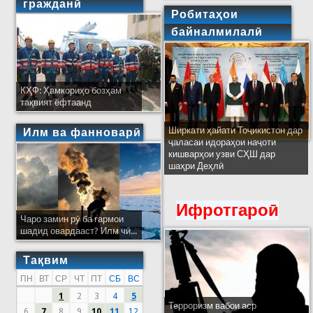
гражданӣ
Робитаҳои
байналмилалӣ
КҲФ: Ҳамкориҳо бозҳам
тақвият ёфтаанд
Ширкати ҳайати Тоҷикистон дар
Илм ва фанноварӣ
ҷаласаи идораҳои наҷоти
кишварҳои узви СҲШ дар
шаҳри Деҳлӣ
Ифротгароӣ
Чаро замин рӯ ба гармои
шадид овардааст? Илм чӣ...
Тақвим
ПН
ВТ
СР
ЧТ
ПТ
СБ
ВС
1
2
3
4
5
Терроризм вабои аср
6
7
8
9
10
11
12