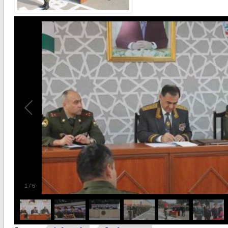
1
/
6