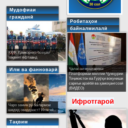
Мудофиаи
гражданӣ
Робитаҳои
байналмилалӣ
КҲФ: Ҳамкориҳо бозҳам
тақвият ёфтаанд
Ҷаласаи муштараки
Илм ва фанноварӣ
Платформаи миллии Ҷумҳурии
Тоҷикистон ва Гурӯҳи вокуниши
сареъи арзёбӣ ва ҳамоҳангсозӣ
(ВИДЕО)
Ифротгароӣ
Чаро замин рӯ ба гармои
шадид овардааст? Илм чӣ...
Тақвим