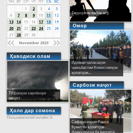
ПН
ВТ
СР
ЧТ
ПТ
СБ
ВС
1
2
3
4
5
Терроризм вабои аср
6
7
8
9
10
11
12
13
14
15
16
17
18
19
Омор
20
21
22
23
24
25
26
27
28
29
30
November 2023
Ҳаводиси олам
Идомаи ҷаласаҳои
ҷамъбастии Комиссияҳои
ҳолатҳои...
Сарбози наҷот
Тӯфонҳои харобкори
август
Ҳоло дар сомона
Пользователей онлайн: 0.
Сафари кории Раиси
Кумитаи ҳолатҳои
фавқулодда ба вилояти...