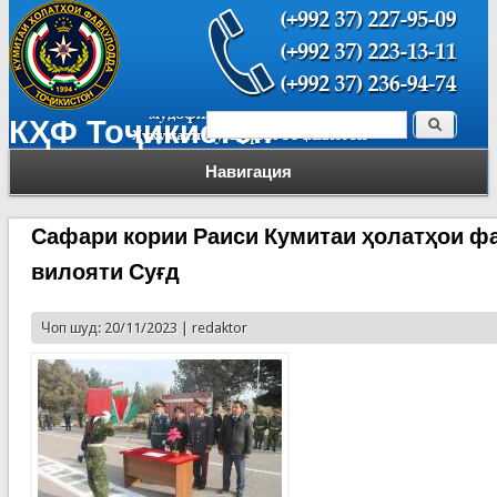
Поиск
КҲФ Тоҷикистон
Форма поиска
Навигация
Сафари кории Раиси Кумитаи ҳолатҳои ф
вилояти Суғд
Чоп шуд: 20/11/2023 |
redaktor