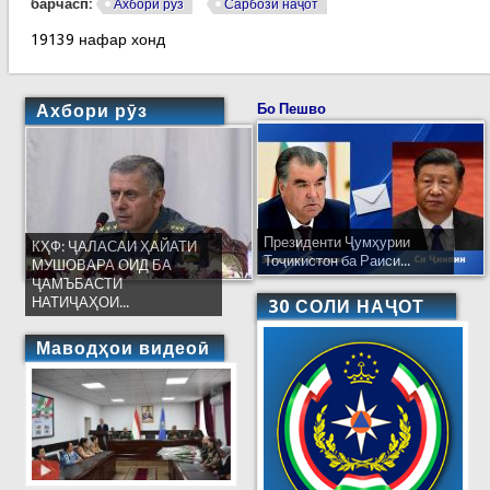
барчасп:
Ахбори рӯз
Сарбози наҷот
19139 нафар хонд
Ахбори рӯз
Бо Пешво
Президенти Ҷумҳурии
КҲФ: ҶАЛАСАИ ҲАЙАТИ
Тоҷикистон ба Раиси...
МУШОВАРА ОИД БА
ҶАМЪБАСТИ
НАТИҶАҲОИ...
30 СОЛИ НАҶОТ
Маводҳои видеоӣ