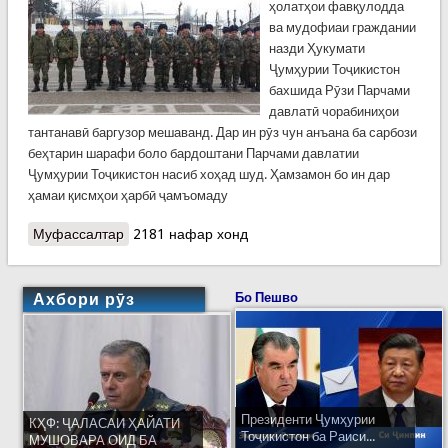
ҳолатҳои фавқулодда
ва мудофиаи граждании
назди Ҳукумати
Ҷумҳурии Тоҷикистон
бахшида Рӯзи Парчами
давлатӣ чорабиниҳои
тантанавӣ баргузор мешаванд. Дар ин рӯз чун анъана ба сарбози
беҳтарин шарафи боло бардоштани Парчами давлатии
Ҷумҳурии Тоҷикистон насиб хоҳад шуд. Ҳамзамон бо ин дар
ҳамаи қисмҳои ҳарбӣ ҷамъомаду
Муфассалтар
о Парчами давлатиро дар қисмҳои ҳарбии КҲФ
2181 нафар хонд
беҳтарин сарбозон боло хоҳанд бардошт
Ахбори рӯз
Бо Пешво
Президенти Ҷумҳурии
КҲФ: ҶАЛАСАИ ҲАЙАТИ
Тоҷикистон ба Раиси...
МУШОВАРА ОИД БА