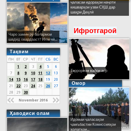
ҷаласаи идораҳои наҷоти
кишварҳои узви СҲШ дар
шаҳри Деҳлӣ
Ифротгароӣ
Чаро замин рӯ ба гармои
шадид овардааст? Илм чӣ...
Тақвим
ПН
ВТ
СР
ЧТ
ПТ
СБ
ВС
1
2
3
4
5
6
Терроризм вабои аср
7
8
9
10
11
12
13
14
15
16
17
18
19
20
Омор
21
22
23
24
25
26
27
28
29
30
November 2016
Ҳаводиси олам
Идомаи ҷаласаҳои
ҷамъбастии Комиссияҳои
ҳолатҳои...