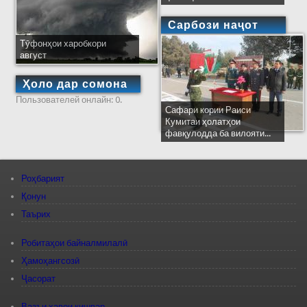
Сарбози наҷот
Тӯфонҳои харобкори
август
Ҳоло дар сомона
Пользователей онлайн: 0.
Сафари кории Раиси
Кумитаи ҳолатҳои
фавқулодда ба вилояти...
Роҳбарият
Қонун
Таърих
Робитаҳои байналмилалӣ
Ҳамоҳангсозӣ
Ҷасорат
Вазъи ҳавои кишвар