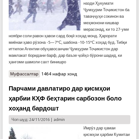
назди Ҳукумати
Ҷумҳурии Тоҷикистон ба
таваҷҷуҳи сокинон ва
меҳмонони кишвар
мерасонад, ки то 27-уми
ноябри соли равон ҳавои сард боқӣ хоҳад монд. Ҳарорати
миёнаи ҳаво рӯзона -5—7°С, шабона -10-15°С хоҳад буд. Тибқи
иттилои Агентии обуҳавосанҷии Ҷумҳурии Тоҷикистон дар
мамлакат боридани барф, дар баъзе ҷойҳо бӯрони шадид, ки
ҳангоми шамоли сахт бинишро
Муфассалтар
о Кумитаи ҳолатҳои фавқулодда ҳушдор
1464 нафар хонд
медиҳад!
Парчами давлатиро дар қисмҳои
ҳарбии КҲФ беҳтарин сарбозон боло
хоҳанд бардошт
Чоп шуд: 24/11/2016 |
admin
Имрӯз дар ҳамаи
қисмҳои ҳарбии Кумитаи