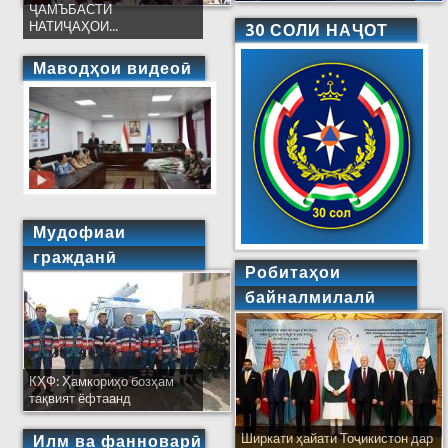
ҶАМЪБАСТИ
НАТИҶАҲОИ...
30 СОЛИ НАҶОТ
Маводҳои видеоӣ
Мудофиаи
гражданӣ
Робитаҳои
байналмилалӣ
КҲФ: Ҳамкориҳо бозҳам
тақвият ёфтаанд
Ширкати ҳайати Тоҷикистон дар
Илм ва фанноварӣ