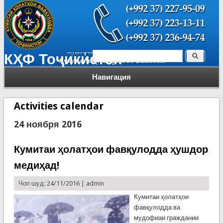
Поиск
КҲФ Тоҷикистон
Форма поиска
Навигация
Activities calendar
24 ноября 2016
Кумитаи ҳолатҳои фавқулодда ҳушдор
медиҳад!
Чоп шуд: 24/11/2016 |
admin
Кумитаи ҳолатҳои
фавқулодда ва
мудофиаи граждании