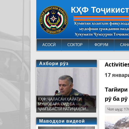
КҲФ Тоҷикис
АСОСӢ
СОХТОР
ФОРУМ
САН
Ахбори рӯз
Activiti
17 январ
Тағйири
рӯ ба р
КҲФ: ҶАЛАСАИ ҲАЙАТИ
МУШОВАРА ОИД БА
ҶАМЪБАСТИ НАТИҶАҲОИ...
Чоп шуд: 17
Маводҳои видеоӣ