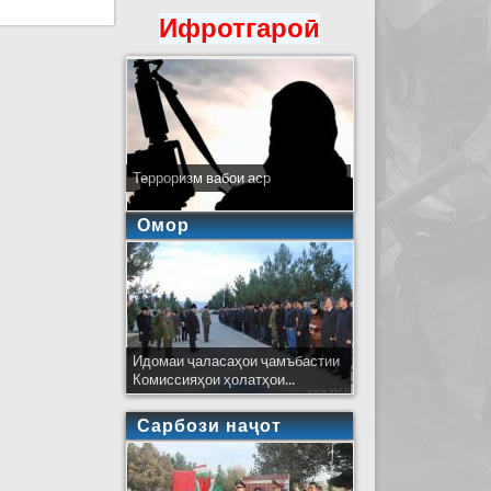
Ифротгароӣ
Терроризм вабои аср
Омор
Идомаи ҷаласаҳои ҷамъбастии
Комиссияҳои ҳолатҳои...
Сарбози наҷот