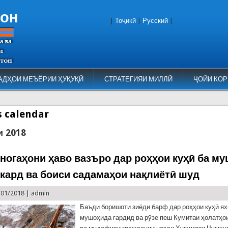
тон
|
Тоҷикӣ
|
Русский
|
АДҲОИ МЕЪЁРИИ ҲУҚУҚӢ
СТРАТЕГИЯИ МИЛЛӢ
ҶОЙИ КОР
es calendar
и 2018
 ногаҳони ҳаво вазъро дар роҳҳои куҳӣ ба м
ӯ кард ва боиси садамаҳои нақлиётӣ шуд
/01/2018 |
admin
Баъди боришоти зиёди барф дар роҳҳои куҳӣ я
мушоҳида гардид ва рӯзе пеш Кумитаи ҳолатҳ