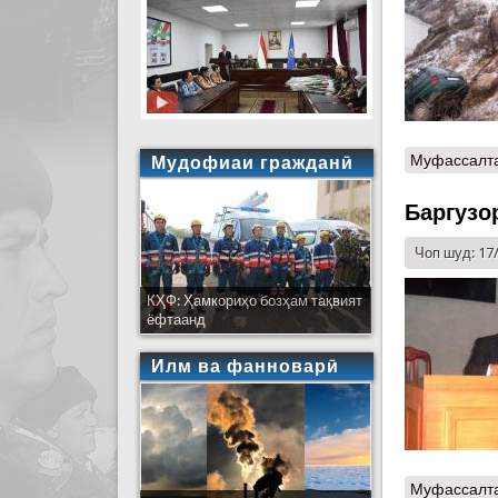
Муфассалт
Мудофиаи гражданӣ
Баргузо
Чоп шуд: 17
КҲФ: Ҳамкориҳо бозҳам тақвият
ёфтаанд
Илм ва фанноварӣ
Муфассалт