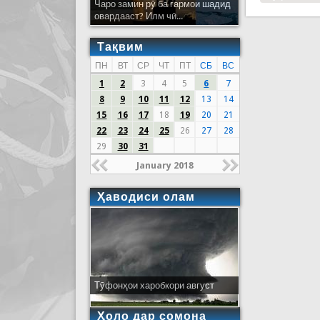
Чаро замин рӯ ба гармои шадид
овардааст? Илм чӣ...
Тақвим
ПН
ВТ
СР
ЧТ
ПТ
СБ
ВС
1
2
3
4
5
6
7
8
9
10
11
12
13
14
15
16
17
18
19
20
21
22
23
24
25
26
27
28
29
30
31
January 2018
Ҳаводиси олам
Тӯфонҳои харобкори август
Ҳоло дар сомона