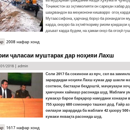
ва мудофиаи граждании назди Ҳукумати Ҷумҳу
Тоҷикистон аз эҳтимолияти он сареҳан хабар д
шаҳрвандон ва меҳмонони кишварро огоҳ карда
Мутаассифона, ҳарчанд борҳо ба ронандагон 
карда, онҳоро ба эҳтиёткориву риояи қоидаҳои 
даъват карда будем, на ҳамаи онҳо ба огоҳӣ гу
ар
о Тағйири ногаҳони ҳаво вазъро дар роҳҳои куҳӣ ба мушкили рӯ 
2008 нафар хонд
рии ҷаласаи муштарак дар ноҳияи Лахш
/01/2018 |
admin
Соли 2017 ба сокинони аз ярч, сел ва заминл
зарардидаи ноҳияи Лахш кумак дар шакли м
сохтмон, бастаҳои беҳдоштӣ, маҷмуаҳои хоҷ
ҳамчунин хаймаҳо расонида шуд. Маблағи 
кумакҳо барои барқарор намудани хонаҳои
755 ҳазору 680 сомониро ташкил дод. Ғайр аз
оилаҳои зарардида ба маблағи 42 ҳазору 500
кумаки яквақта расонида шуд.
ар
о Баргузории ҷаласаи муштарак дар ноҳияи Лахш
1617 нафар хонд