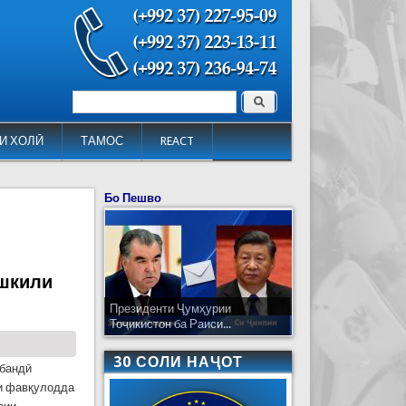
Поиск
Форма поиска
И ХОЛӢ
ТАМОС
REACT
Бо Пешво
ушкили
Президенти Ҷумҳурии
Тоҷикистон ба Раиси...
30 СОЛИ НАҶОТ
хбандӣ
ои фавқулодда