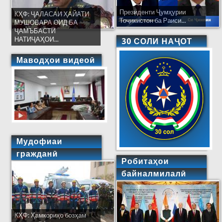
Президенти Ҷумҳурии
КҲФ: ҶАЛАСАИ ҲАЙАТИ
Тоҷикистон ба Раиси...
МУШОВАРА ОИД БА
ҶАМЪБАСТИ
НАТИҶАҲОИ...
30 СОЛИ НАҶОТ
Маводҳои видеоӣ
Мудофиаи
гражданӣ
Робитаҳои
байналмилалӣ
КҲФ: Ҳамкориҳо бозҳам