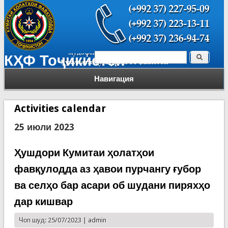
Поиск
КҲФ Тоҷикистон
Форма поиска
Навигация
Activities calendar
25 июли 2023
Ҳушдори Кумитаи ҳолатҳои
фавқулодда аз ҳавои пурчангу ғубор
ва селҳо бар асари об шудани пиряхҳо
дар кишвар
Чоп шуд: 25/07/2023 |
admin