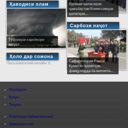
Ҳаводиси олам
Идомаи ҷаласаҳои
ҷамъбастии Комиссияҳои
ҳолатҳои...
Сарбози наҷот
Тӯфонҳои харобкори
август
Ҳоло дар сомона
Сафари кории Раиси
Пользователей онлайн: 0.
Кумитаи ҳолатҳои
фавқулодда ба вилояти...
Роҳбарият
Қонун
Таърих
Робитаҳои байналмилалӣ
Ҳамоҳангсозӣ