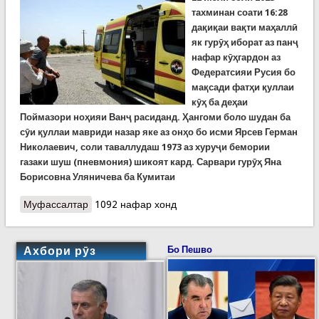
тахминан соати
16:28
дақиқаи вақти маҳаллӣ
як гурӯҳ иборат аз панҷ
нафар кӯҳгардон аз
Федератсияи Русия бо
мақсади фатҳи қуллаи
кӯҳ ба деҳаи
Поймазори ноҳияи Ванҷ расиданд. Ҳангоми боло шудан ба
сӯи қуллаи мавриди назар яке аз онҳо бо исми Ярсев Герман
Николаевич, соли таваллудаш 1973 аз хуруҷи бемории
газаки шуш (пневмония) шикоят кард. Сарвари гурӯҳ Яна
Борисовна Уляничева ба Кумитаи
Муфассалтар
о Анҷоми ду амалиёти махсус барои наҷоти
1092 нафар хонд
кӯҳгардони хориҷӣ
Ахбори рӯз
Бо Пешво