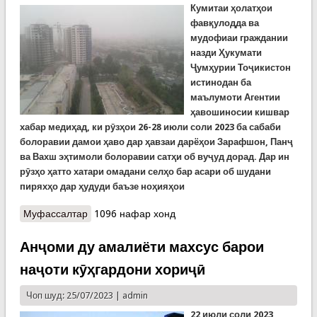
К
умитаи ҳолатҳои
фавқулодда ва
мудофиаи граждании
назди Ҳукумати
Ҷумҳурии Тоҷикистон
истинодан ба
маълумоти Агентии
ҳавошиносии кишвар
хабар медиҳад, ки рӯзҳои
26-28 июл
и соли
2023
ба сабаби
болоравии дамои ҳаво дар ҳавзаи дарёҳои Зарафшон, Панҷ
ва Вахш эҳтимоли болоравии сатҳи об вуҷуд дорад. Дар ин
рӯзҳо ҳатто хатари омадани селҳо бар асари об шудани
пиряхҳо дар ҳудуди баъзе ноҳияҳои
Муфассалтар
о Ҳушдори Кумитаи ҳолатҳои фавқулодда аз
1096 нафар хонд
ҳавои пурчангу ғубор ва селҳо бар асари об
шудани пиряхҳо дар кишвар
Анҷоми ду амалиёти махсус барои
наҷоти кӯҳгардони хориҷӣ
Чоп шуд: 25/07/2023 |
admin
22 июл
и соли
2023