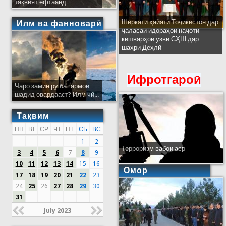
тақвият ёфтаанд
Ширкати ҳайати Тоҷикистон дар
Илм ва фанноварӣ
ҷаласаи идораҳои наҷоти
кишварҳои узви СҲШ дар
шаҳри Деҳлӣ
Ифротгароӣ
Чаро замин рӯ ба гармои
шадид овардааст? Илм чӣ...
Тақвим
ПН
ВТ
СР
ЧТ
ПТ
СБ
ВС
1
2
Терроризм вабои аср
3
4
5
6
7
8
9
10
11
12
13
14
15
16
Омор
17
18
19
20
21
22
23
24
25
26
27
28
29
30
31
July 2023