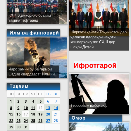
КҲФ: Ҳамкориҳо бозҳам
тақвият ёфтаанд
Ширкати ҳайати Тоҷикистон дар
Илм ва фанноварӣ
ҷаласаи идораҳои наҷоти
кишварҳои узви СҲШ дар
шаҳри Деҳлӣ
Ифротгароӣ
Чаро замин рӯ ба гармои
шадид овардааст? Илм чӣ...
Тақвим
ПН
ВТ
СР
ЧТ
ПТ
СБ
ВС
1
2
3
4
5
6
7
Терроризм вабои аср
8
9
10
11
12
13
14
15
16
17
18
19
20
21
Омор
22
23
24
25
26
27
28
29
30
31