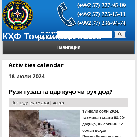
Поиск
КҲФ Тоҷикистон
Форма поиска
Навигация
Activities calendar
18 июли 2024
Рӯзи гузашта дар куҷо чӣ рух дод?
Чоп шуд: 18/07/2024 |
admin
17 июли соли 2024,
тахминан соати 08:00-
дақиқа, як сокини 52-
солаи деҳаи
Пахтаободи ноҳияи