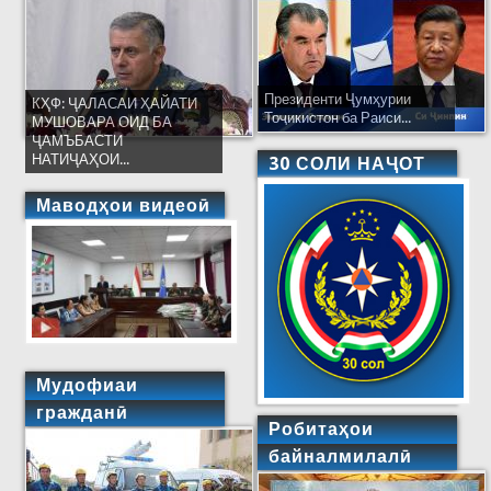
Президенти Ҷумҳурии
КҲФ: ҶАЛАСАИ ҲАЙАТИ
Тоҷикистон ба Раиси...
МУШОВАРА ОИД БА
ҶАМЪБАСТИ
НАТИҶАҲОИ...
30 СОЛИ НАҶОТ
Маводҳои видеоӣ
Мудофиаи
гражданӣ
Робитаҳои
байналмилалӣ