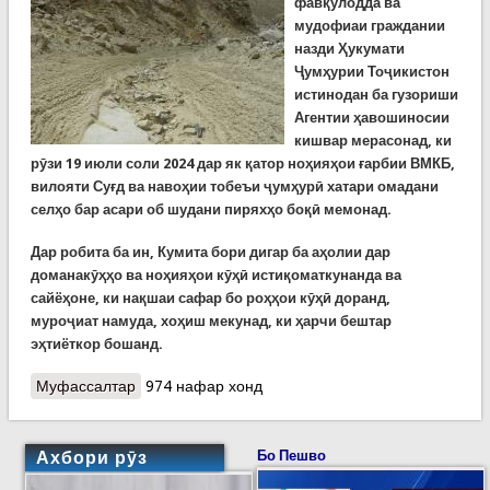
фавқулодда ва
мудофиаи граждании
назди Ҳукумати
Ҷумҳурии Тоҷикистон
истинодан ба гузориши
Агентии ҳавошиносии
кишвар мерасонад, ки
рӯзи 19 июли соли 2024 дар як қатор ноҳияҳои ғарбии ВМКБ,
вилояти Суғд ва навоҳии тобеъи ҷумҳурӣ хатари омадани
селҳо бар асари об шудани пиряхҳо боқӣ мемонад.
Дар робита ба ин, Кумита бори дигар ба аҳолии дар
доманакӯҳҳо ва ноҳияҳои кӯҳӣ истиқоматкунанда ва
сайёҳоне, ки нақшаи сафар бо роҳҳои кӯҳӣ доранд,
муроҷиат намуда, хоҳиш мекунад, ки ҳарчи бештар
эҳтиёткор бошанд.
Муфассалтар
о Ҳушдори КҲФ аз омадани селҳо бар асари об
974 нафар хонд
шудани пиряхҳо
Ахбори рӯз
Бо Пешво