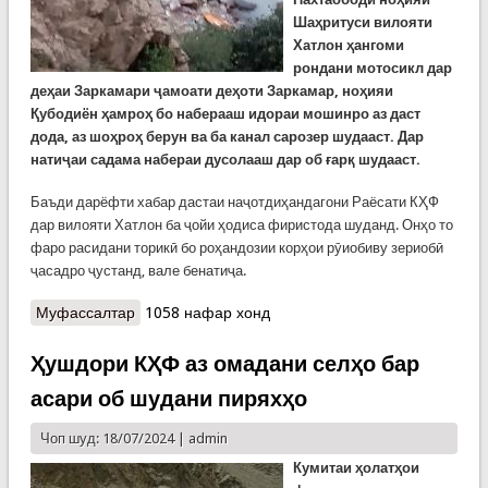
Шаҳритуси вилояти
Хатлон ҳангоми
рондани мотосикл дар
деҳаи Заркамари ҷамоати деҳоти Заркамар, ноҳияи
Қубодиён ҳамроҳ бо наберааш идораи мошинро аз даст
дода, аз шоҳроҳ берун ва ба канал сарозер шудааст. Дар
натиҷаи садама набераи дусолааш дар об ғарқ шудааст.
Баъди дарёфти хабар дастаи наҷотдиҳандагони Раёсати КҲФ
дар вилояти Хатлон ба ҷойи ҳодиса фиристода шуданд. Онҳо то
фаро расидани торикӣ бо роҳандозии корҳои рӯиобиву зериобӣ
ҷасадро ҷустанд, вале бенатиҷа.
Муфассалтар
о Рӯзи гузашта дар куҷо чӣ рух дод?
1058 нафар хонд
Ҳушдори КҲФ аз омадани селҳо бар
асари об шудани пиряхҳо
Чоп шуд: 18/07/2024 |
admin
К
умитаи ҳолатҳои