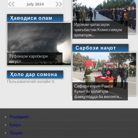
July 2024
Ҳаводиси олам
Идомаи ҷаласаҳои
ҷамъбастии Комиссияҳои
ҳолатҳои...
Сарбози наҷот
Тӯфонҳои харобкори
август
Ҳоло дар сомона
Пользователей онлайн: 0.
Сафари кории Раиси
Кумитаи ҳолатҳои
фавқулодда ба вилояти...
Роҳбарият
Қонун
Таърих