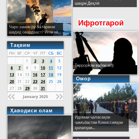
шаҳри Деҳлӣ
Ифротгароӣ
Чаро замин рӯ ба гармои
шадид овардааст? Илм чӣ...
Тақвим
ПН
ВТ
СР
ЧТ
ПТ
СБ
ВС
1
2
3
4
5
Терроризм вабои аср
6
7
8
9
10
11
12
13
14
15
16
17
18
19
Омор
20
21
22
23
24
25
26
27
28
29
30
31
January 2025
Ҳаводиси олам
Идомаи ҷаласаҳои
ҷамъбастии Комиссияҳои
ҳолатҳои...