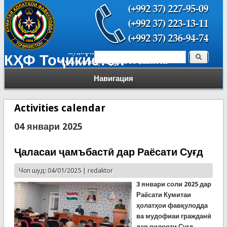
Поиск
КҲФ Тоҷикистон
Форма поиска
Навигация
Activities calendar
04 январи 2025
Ҷаласаи ҷамъбастӣ дар Раёсати Суғд
Чоп шуд: 04/01/2025 |
redaktor
3 январи соли 2025 дар
Раёсати Кумитаи
ҳолатҳои фавқулодда
ва мудофиаи гражданӣ
дар вилояти Суғд