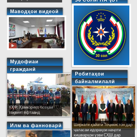
Маводҳои видеоӣ
Мудофиаи
гражданӣ
Робитаҳои
байналмилалӣ
КҲФ: Ҳамкориҳо бозҳам
тақвият ёфтаанд
Ширкати ҳайати Тоҷикистон дар
Илм ва фанноварӣ
ҷаласаи идораҳои наҷоти
кишварҳои узви СҲШ дар