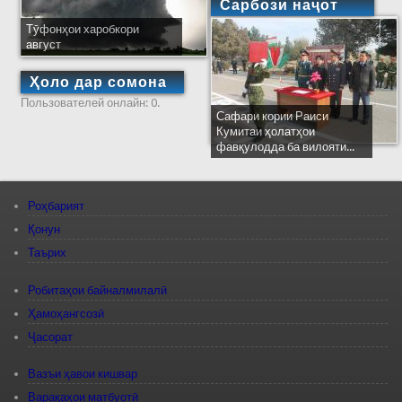
Сарбози наҷот
Тӯфонҳои харобкори
август
Ҳоло дар сомона
Пользователей онлайн: 0.
Сафари кории Раиси
Кумитаи ҳолатҳои
фавқулодда ба вилояти...
Роҳбарият
Қонун
Таърих
Робитаҳои байналмилалӣ
Ҳамоҳангсозӣ
Ҷасорат
Вазъи ҳавои кишвар
Варақаҳои матбуотӣ