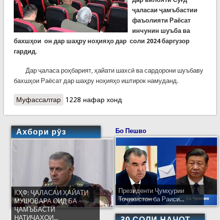
ҷаласаи ҷамъбастии
фаъолияти Раёсат
инчунин шуъба ва
бахшҳои он дар шаҳру ноҳияҳо дар соли 2024 баргузор
гардид.
Дар ҷаласа роҳбарият, ҳайати шахсӣ ва сардорони шуъбаву
бахшҳои Раёсат дар шаҳру ноҳияҳо иштирок намуданд.
Муфассалтар
о Ҷаласаи ҷамъбастӣ дар Раёсати Суғд
1228 нафар хонд
Ахбори рӯз
Бо Пешво
Президенти Ҷумҳурии
КҲФ: ҶАЛАСАИ ҲАЙАТИ
Тоҷикистон ба Раиси...
МУШОВАРА ОИД БА
ҶАМЪБАСТИ
НАТИҶАҲОИ...
30 СОЛИ НАҶОТ