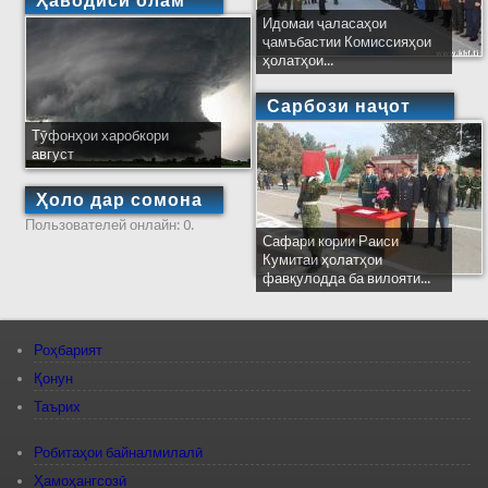
Ҳаводиси олам
Идомаи ҷаласаҳои
ҷамъбастии Комиссияҳои
ҳолатҳои...
Сарбози наҷот
Тӯфонҳои харобкори
август
Ҳоло дар сомона
Пользователей онлайн: 0.
Сафари кории Раиси
Кумитаи ҳолатҳои
фавқулодда ба вилояти...
Роҳбарият
Қонун
Таърих
Робитаҳои байналмилалӣ
Ҳамоҳангсозӣ