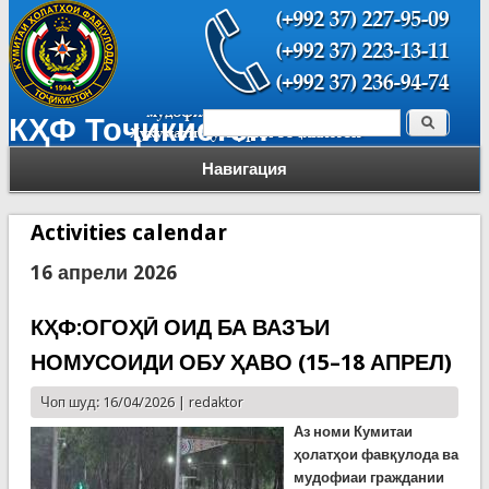
Поиск
КҲФ Тоҷикистон
Форма поиска
Навигация
Activities calendar
16 апрели 2026
КҲФ:ОГОҲӢ ОИД БА ВАЗЪИ
НОМУСОИДИ ОБУ ҲАВО (15–18 АПРЕЛ)
Чоп шуд: 16/04/2026 |
redaktor
Аз номи Кумитаи
ҳолатҳои фавқулода ва
мудофиаи граждании