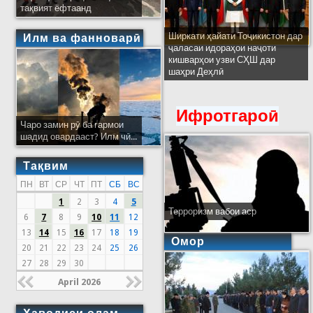
тақвият ёфтаанд
Ширкати ҳайати Тоҷикистон дар
Илм ва фанноварӣ
ҷаласаи идораҳои наҷоти
кишварҳои узви СҲШ дар
шаҳри Деҳлӣ
Ифротгароӣ
Чаро замин рӯ ба гармои
шадид овардааст? Илм чӣ...
Тақвим
ПН
ВТ
СР
ЧТ
ПТ
СБ
ВС
1
2
3
4
5
Терроризм вабои аср
6
7
8
9
10
11
12
13
14
15
16
17
18
19
Омор
20
21
22
23
24
25
26
27
28
29
30
April 2026