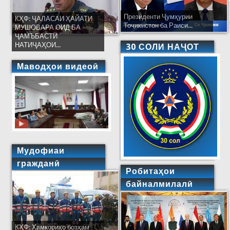
Президенти Ҷумҳурии
КҲФ: ҶАЛАСАИ ҲАЙАТИ
Тоҷикистон ба Раиси...
МУШОВАРА ОИД БА
ҶАМЪБАСТИ
НАТИҶАҲОИ...
30 СОЛИ НАҶОТ
Маводҳои видеоӣ
Мудофиаи
гражданӣ
Робитаҳои
байналмилалӣ
КҲФ: Ҳамкориҳо бозҳам