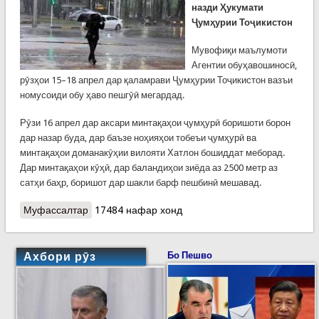
назди Ҳукумати
Ҷумҳурии Тоҷикистон
Мувофиқи маълумоти
Агентии обуҳавошиносӣ,
рӯзҳои 15–18 апрел дар қаламрави Ҷумҳурии Тоҷикистон вазъи
номусоиди обу ҳаво пешгӯӣ мегардад.
Рӯзи 16 апрел дар аксари минтақаҳои ҷумҳурӣ боришоти борон
дар назар буда, дар баъзе ноҳияҳои тобеъи ҷумҳурӣ ва
минтақаҳои доманакӯҳии вилояти Хатлон бошиддат меборад.
Дар минтақаҳои кӯҳӣ, дар баландиҳои зиёда аз 2500 метр аз
сатҳи баҳр, боришот дар шакли барф пешбинӣ мешавад.
Муфассалтар
о КҲФ:ОГОҲӢ ОИД БА ВАЗЪИ НОМУСОИДИ
17484 нафар хонд
ОБУ ҲАВО (15–18 АПРЕЛ)
Ахбори рӯз
Бо Пешво