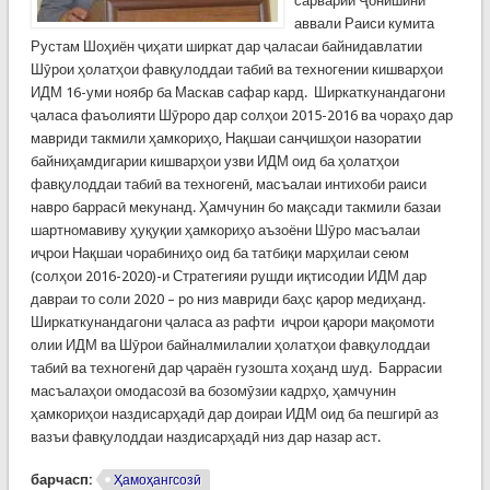
сарварии Ҷонишини
аввали Раиси кумита
Рустам Шоҳиён ҷиҳати ширкат дар ҷаласаи байнидавлатии
Шӯрои ҳолатҳои фавқулоддаи табиӣ ва техногении кишварҳои
ИДМ 16-уми ноябр ба Маскав сафар кард. Ширкаткунандагони
ҷаласа фаъолияти Шӯроро дар солҳои 2015-2016 ва чораҳо дар
мавриди такмили ҳамкориҳо, Нақшаи санҷишҳои назоратии
байниҳамдигарии кишварҳои узви ИДМ оид ба ҳолатҳои
фавқулоддаи табиӣ ва техногенӣ, масъалаи интихоби раиси
навро баррасӣ мекунанд. Ҳамчунин бо мақсади такмили базаи
шартномавиву ҳуқуқии ҳамкориҳо аъзоёни Шӯро масъалаи
иҷрои Нақшаи чорабиниҳо оид ба татбиқи марҳилаи сеюм
(солҳои 2016-2020)-и Стратегияи рушди иқтисодии ИДМ дар
давраи то соли 2020 – ро низ мавриди баҳс қарор медиҳанд.
Ширкаткунандагони ҷаласа аз рафти иҷрои қарори мақомоти
олии ИДМ ва Шӯрои байналмилалии ҳолатҳои фавқулоддаи
табиӣ ва техногенӣ дар ҷараён гузошта хоҳанд шуд. Баррасии
масъалаҳои омодасозӣ ва бозомӯзии кадрҳо, ҳамчунин
ҳамкориҳои наздисарҳадӣ дар доираи ИДМ оид ба пешгирӣ аз
вазъи фавқулоддаи наздисарҳадӣ низ дар назар аст.
барчасп:
Ҳамоҳангсозӣ