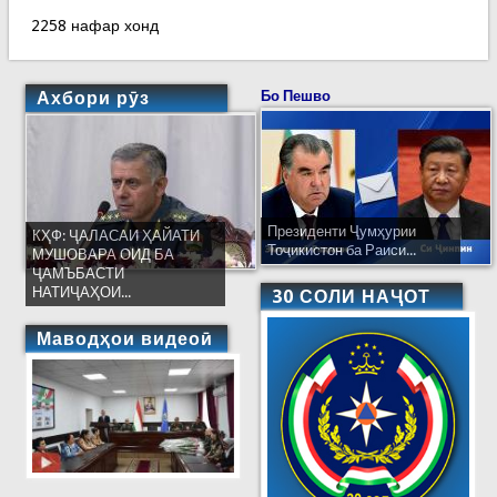
2258 нафар хонд
Ахбори рӯз
Бо Пешво
Президенти Ҷумҳурии
КҲФ: ҶАЛАСАИ ҲАЙАТИ
Тоҷикистон ба Раиси...
МУШОВАРА ОИД БА
ҶАМЪБАСТИ
НАТИҶАҲОИ...
30 СОЛИ НАҶОТ
Маводҳои видеоӣ