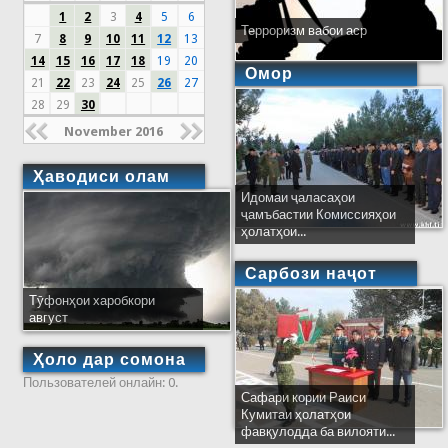
1
2
3
4
5
6
Терроризм вабои аср
7
8
9
10
11
12
13
14
15
16
17
18
19
20
Омор
21
22
23
24
25
26
27
28
29
30
November 2016
Ҳаводиси олам
Идомаи ҷаласаҳои
ҷамъбастии Комиссияҳои
ҳолатҳои...
Сарбози наҷот
Тӯфонҳои харобкори
август
Ҳоло дар сомона
Пользователей онлайн: 0.
Сафари кории Раиси
Кумитаи ҳолатҳои
фавқулодда ба вилояти...