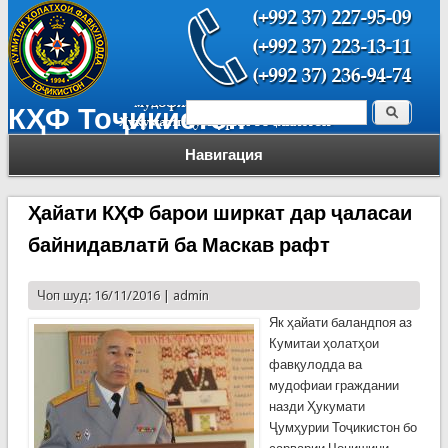
Поиск
КҲФ Тоҷикистон
Форма поиска
Навигация
Ҳайати КҲФ барои ширкат дар ҷаласаи
байнидавлатӣ ба Маскав рафт
Чоп шуд: 16/11/2016 |
admin
Як ҳайати баландпоя аз
Кумитаи ҳолатҳои
фавқулодда ва
мудофиаи граждании
назди Ҳукумати
Ҷумҳурии Тоҷикистон бо