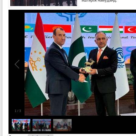
иштирок намуданд.
1
/
3