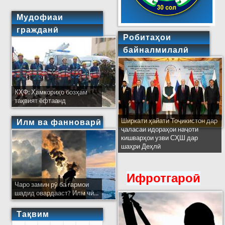
Мудофиаи
гражданӣ
Робитаҳои
байналмилалӣ
КҲФ: Ҳамкориҳо бозҳам
тақвият ёфтаанд
Ширкати ҳайати Тоҷикистон дар
Илм ва фанноварӣ
ҷаласаи идораҳои наҷоти
кишварҳои узви СҲШ дар
шаҳри Деҳлӣ
Ифротгароӣ
Чаро замин рӯ ба гармои
шадид овардааст? Илм чӣ...
Тақвим