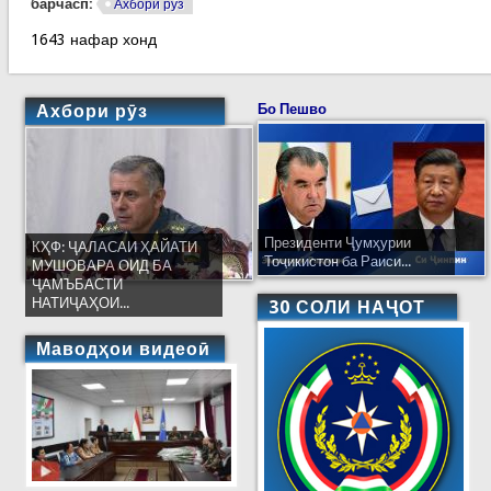
барчасп:
Ахбори рӯз
1643 нафар хонд
Ахбори рӯз
Бо Пешво
Президенти Ҷумҳурии
КҲФ: ҶАЛАСАИ ҲАЙАТИ
Тоҷикистон ба Раиси...
МУШОВАРА ОИД БА
ҶАМЪБАСТИ
НАТИҶАҲОИ...
30 СОЛИ НАҶОТ
Маводҳои видеоӣ