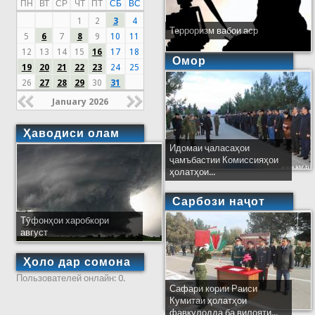
ПН
ВТ
СР
ЧТ
ПТ
СБ
ВС
1
2
3
4
Терроризм вабои аср
5
6
7
8
9
10
11
12
13
14
15
16
17
18
Омор
19
20
21
22
23
24
25
26
27
28
29
30
31
January 2026
Ҳаводиси олам
Идомаи ҷаласаҳои
ҷамъбастии Комиссияҳои
ҳолатҳои...
Сарбози наҷот
Тӯфонҳои харобкори
август
Ҳоло дар сомона
Пользователей онлайн: 0.
Сафари кории Раиси
Кумитаи ҳолатҳои
фавқулодда ба вилояти...