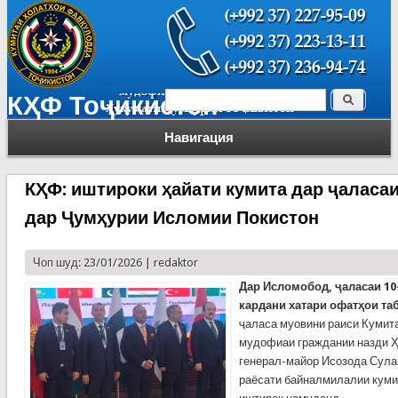
Поиск
КҲФ Тоҷикистон
Форма поиска
Навигация
КҲФ: иштироки ҳайати кумита дар ҷаласаи
дар Ҷумҳурии Исломии Покистон
Чоп шуд: 23/01/2026 |
redaktor
Дар Исломобод, ҷаласаи 10
кардани хатари офатҳои таб
ҷаласа муовини раиси Кумит
мудофиаи граждании назди Ҳ
генерал-майор Исозода Сула
раёсати байналмилалии куми