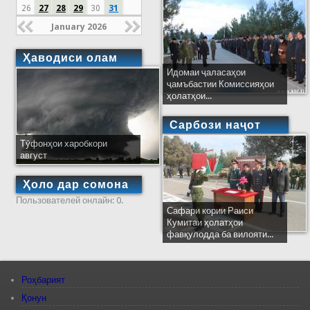
26
27
28
29
30
31
January 2026
Ҳаводиси олам
Идомаи ҷаласаҳои
ҷамъбастии Комиссияҳои
ҳолатҳои...
Сарбози наҷот
Тӯфонҳои харобкори
август
Ҳоло дар сомона
Пользователей онлайн: 0.
Сафари кории Раиси
Кумитаи ҳолатҳои
фавқулодда ба вилояти...
Роҳбарият
Қонун