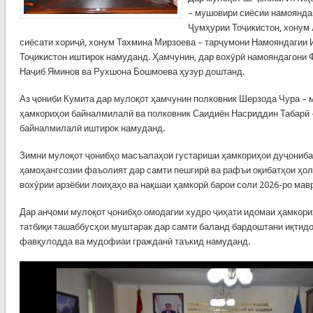
– мушовири сиёсии намоянда
Ҷумҳурии Тоҷикистон, хонум 
сиёсати хориҷӣ, хонум Тахмина Мирзоева – тарҷумони Намояндагии
Тоҷикистон иштирок намуданд. Ҳамчунин, дар вохӯрӣ намояндагони 
Наҷиб Яминов ва Рухшона Бошмоева ҳузур доштанд.
Аз ҷониби Кумита дар мулоқот ҳамчунин полковник Шерзода Чура – 
ҳамкориҳои байналмилалӣ ва полковник Саидиён Насриддин Табарӣ 
байналмилалӣ иштирок намуданд.
Зимни мулоқот ҷонибҳо масъалаҳои густариши ҳамкориҳои дуҷониба 
ҳамоҳангсозии фаъолият дар самти пешгирӣ ва рафъи оқибатҳои ҳо
вохӯрии арзёбии лоиҳаҳо ва нақшаи ҳамкорӣ барои соли 2026-ро мав
Дар анҷоми мулоқот ҷонибҳо омодагии худро ҷиҳати идомаи ҳамкор
татбиқи ташаббусҳои муштарак дар самти баланд бардоштани иқтидо
фавқулодда ва мудофиаи гражданӣ таъкид намуданд.