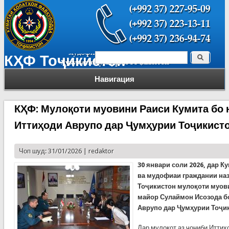
Поиск
КҲФ Тоҷикистон
Форма поиска
Навигация
КҲФ: Мулоқоти муовини Раиси Кумита бо
Иттиҳоди Аврупо дар Ҷумҳурии Тоҷикист
Чоп шуд: 31/01/2026 |
redaktor
30 январи соли 2026, дар 
ва мудофиаи граждании на
Тоҷикистон мулоқоти муови
майор Сулаймон Исозода б
Аврупо дар Ҷумҳурии Тоҷик
Дар мулоқот аз ҷониби Иттиҳ