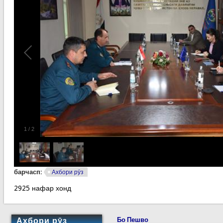
1
/
2
барчасп:
Ахбори рӯз
2925 нафар хонд
Ахбори рӯз
Бо Пешво