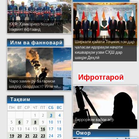
КҲФ: Ҳамкориҳо бозҳам
тақвият ёфтаанд
Ширкати ҳайати Тоҷикистон дар
Илм ва фанноварӣ
ҷаласаи идораҳои наҷоти
кишварҳои узви СҲШ дар
шаҳри Деҳлӣ
Ифротгароӣ
Чаро замин рӯ ба гармои
шадид овардааст? Илм чӣ...
Тақвим
ПН
ВТ
СР
ЧТ
ПТ
СБ
ВС
1
2
3
4
Терроризм вабои аср
5
6
7
8
9
10
11
12
13
14
15
16
17
18
Омор
19
20
21
22
23
24
25