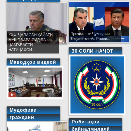
Президенти Ҷумҳурии
КҲФ: ҶАЛАСАИ ҲАЙАТИ
Тоҷикистон ба Раиси...
МУШОВАРА ОИД БА
ҶАМЪБАСТИ
НАТИҶАҲОИ...
30 СОЛИ НАҶОТ
Маводҳои видеоӣ
Мудофиаи
гражданӣ
Робитаҳои
байналмилалӣ