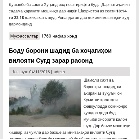
Душанбе ба самти Хуҷанд роҳ пеш гирифта буд. Дар натиҷаи ин
садама ҳаракати мошинҳо дар нақби Шаҳристон аз соати
18:14
то 22:18
дақиқа қатъ шуд. Ронандагон дар дохили мошинҳои худ
дармонданд
Муфассалтар
о Садама ҳаракати мошинҳо дар нақби
1760 нафар хонд
Шаҳристонро ҳудудан 5 соат мутаваққиф кард
Боду борони шадид ба хоҷагиҳои
вилояти Суғд зарар расонд
Чоп шуд: 04/11/2016 |
admin
Шамоли сахт ва
боронҳои шадид, ки
ахиран аз вуқуъи он
Кумитаи ҳолатҳои
фавқулодда сокинонро
ҳушдор дода буд,
муҷиби хисорати калон
шуд. Дар баъзе манотиқи
кишвар, аз ҷумла дар бахше аз минтақаҳои вилояти Суғд
интиқоли неруи барқ ба мушкил рӯ ба рӯ гардид, сақфи хонаҳои