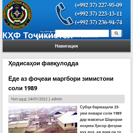
Поиск
КҲФ Тоҷикистон
Форма поиска
Навигация
Ҳодисаҳои фавқулодда
Ёде аз фоҷеаи маргбори зимистони
соли 1989
Чоп шуд: 24/01/2022 |
admin
Субҳи бармаҳали 23-
уми январи соли 1989
дар мавзеъи Шарораи
ноҳияи Ҳисор фоҷеае
рух дод, ки доғи он то