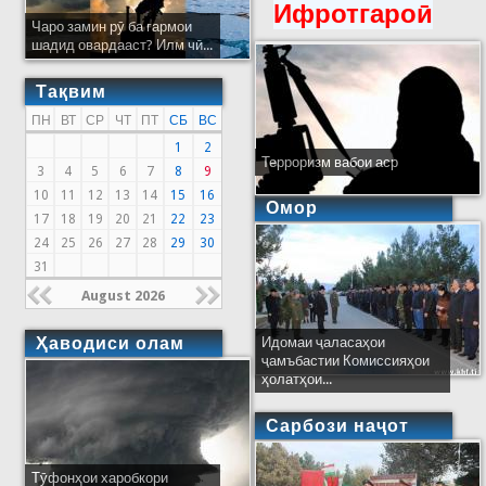
Ифротгароӣ
Чаро замин рӯ ба гармои
шадид овардааст? Илм чӣ...
Тақвим
ПН
ВТ
СР
ЧТ
ПТ
СБ
ВС
1
2
Терроризм вабои аср
3
4
5
6
7
8
9
10
11
12
13
14
15
16
Омор
17
18
19
20
21
22
23
24
25
26
27
28
29
30
31
August 2026
Ҳаводиси олам
Идомаи ҷаласаҳои
ҷамъбастии Комиссияҳои
ҳолатҳои...
Сарбози наҷот
Тӯфонҳои харобкори