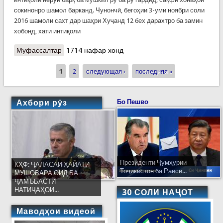
сокинонро шамол барканд. Чунончӣ, бегоҳии 3-уми ноябри соли
2016 шамоли сахт дар шаҳри Хуҷанд 12 бех дарахтро ба замин
хобонд, хати интиқоли
Муфассалтар
о Боду борони шадид ба хоҷагиҳои вилояти Суғд
1714 нафар хонд
зарар расонд
1
2
следующая ›
последняя »
Страницы
Ахбори рӯз
Бо Пешво
Президенти Ҷумҳурии
КҲФ: ҶАЛАСАИ ҲАЙАТИ
Тоҷикистон ба Раиси...
МУШОВАРА ОИД БА
ҶАМЪБАСТИ
НАТИҶАҲОИ...
30 СОЛИ НАҶОТ
Маводҳои видеоӣ