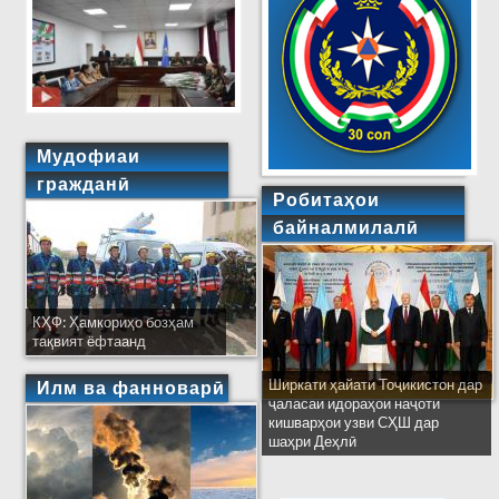
Мудофиаи
гражданӣ
Робитаҳои
байналмилалӣ
КҲФ: Ҳамкориҳо бозҳам
тақвият ёфтаанд
Ширкати ҳайати Тоҷикистон дар
Илм ва фанноварӣ
ҷаласаи идораҳои наҷоти
кишварҳои узви СҲШ дар
шаҳри Деҳлӣ