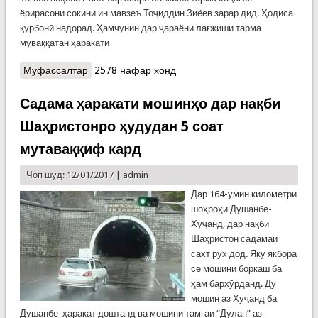
ёрирасони сокини ин мавзеъ Тоҷиддин Зиёев зарар дид. Ҳодиса
қурбонӣ надорад. Ҳамчунин дар ҷараёни лағжиши тарма
муваққатан ҳаракати
Муфассалтар
о Тарма хатари ҳаракат дар роҳҳои куҳиро
2578 нафар хонд
бештар кард
Садама ҳаракати мошинҳо дар нақби
Шаҳристонро ҳудудан 5 соат
мутаваққиф кард
Чоп шуд: 12/01/2017 |
admin
Дар 164-умин километри
шоҳроҳи Душанбе-
Хуҷанд, дар нақби
Шаҳристон садамаи
сахт рух дод. Яку якбора
се мошини боркаш ба
ҳам бархӯрданд. Ду
мошин аз Хуҷанд ба
Душанбе ҳаракат доштанд ва мошини тамғаи “Дулан” аз