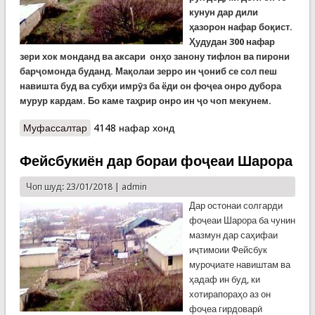
кунун дар дили
ҳазорон нафар боқист.
Ҳудудан 300 нафар
зери хок монданд ва аксари онҳо занону тифлон ва пирони
барҷомонда буданд. Мақолаи зерро ин ҷониб се сол пеш
навишта буд ва субҳи имрӯз ба ёди он фоҷеа онро дубора
мурур кардам. Бо каме таҳрир онро ин ҷо чоп мекунем.
Муфассалтар
о Ёде аз фоҷеаи маргбори зимистони соли 1989
4148 нафар хонд
Фейсбукиён дар бораи фоҷеаи Шарора
Чоп шуд: 23/01/2018 |
admin
Дар остонаи солгарди
фоҷеаи Шарора ба чунин
мазмун дар саҳифаи
иҷтимоии Фейсбук
муроҷиате навиштам ва
ҳадаф ин буд, ки
хотирапораҳо аз он
фоҷеа гирдоварӣ