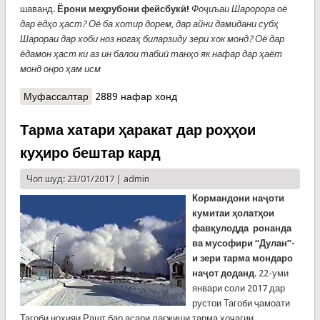
шаванд.
Ёрони меҳрубони фейсбукӣ!
Фоҷиъаи Шаророра оё
дар ёдҳо ҳаст? Оё ба хотир дорем, дар айни дамидани субҳ
Шарораи дар хоби ноз ногаҳ биларзиду зери хок монд? Оё дар
ёдамон ҳаст ки аз ин балои табиӣ танҳо як нафар дар ҳаёт
монд онро ҳам исм
Муфассалтар
о Фейсбукиён дар бораи фоҷеаи Шарора
2889 нафар хонд
Тарма хатари ҳаракат дар роҳҳои
куҳиро бештар кард
Чоп шуд: 23/01/2017 |
admin
Кормандони наҷоти
кумитаи ҳолатҳои
фавқулодда ронанда
ва мусофири “Дулан”-
и зери тарма мондаро
наҷот доданд
. 22-уми
январи соли 2017 дар
рустои Тагоби ҷамоати
Тагоби ноҳияи Рашт бар асари лағжиши тарма хоҷагии