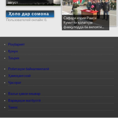
август
Ҳоло дар сомона
Сафари кории Раиси
Пользователей онлайн: 0.
Кумитаи ҳолатҳои
фавқулодда ба вилояти...
Роҳбарият
Қонун
Таърих
Робитаҳои байналмилалӣ
Ҳамоҳангсозӣ
Ҷасорат
Вазъи ҳавои кишвар
Варақаҳои матбуотӣ
Тамос