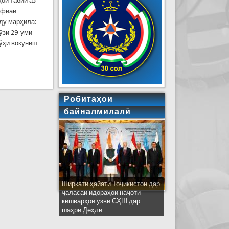
ои табиӣ аз
офиаи
ду марҳила:
рўзи 29-уми
рўҳи вокуниш
к
Робитаҳои
байналмилалӣ
Ширкати ҳайати Тоҷикистон дар
ҷаласаи идораҳои наҷоти
кишварҳои узви СҲШ дар
шаҳри Деҳлӣ