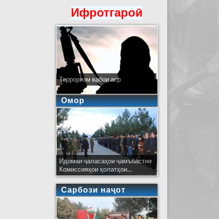
Ифротгароӣ
Терроризм вабои аср
Омор
Идомаи ҷаласаҳои ҷамъбастии
Комиссияҳои ҳолатҳои...
Сарбози наҷот