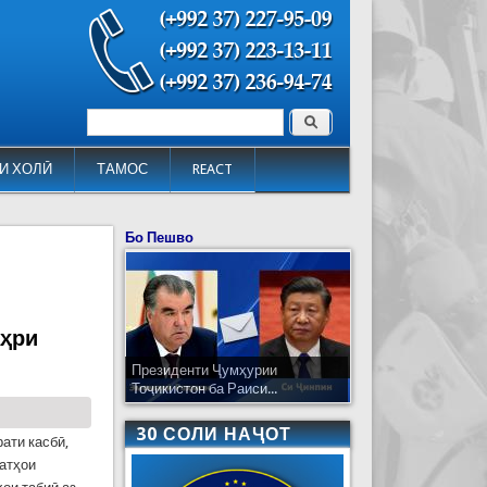
Поиск
Форма поиска
И ХОЛӢ
ТАМОС
REACT
Бо Пешво
аҳри
Президенти Ҷумҳурии
Тоҷикистон ба Раиси...
30 СОЛИ НАҶОТ
ати касбӣ,
латҳои