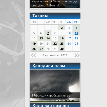
Чаро замин рӯ ба гармои шадид
овардааст? Илм чӣ...
Тақвим
ПН
ВТ
СР
ЧТ
ПТ
СБ
ВС
1
2
3
4
5
6
7
8
9
10
11
12
13
14
15
16
17
18
19
20
21
22
23
24
25
26
27
28
29
30
September 2016
Ҳаводиси олам
Тӯфонҳои харобкори август
Ҳоло дар сомона