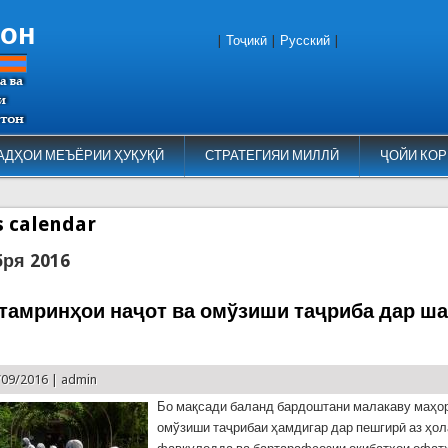
тон
|
Тоҷикӣ
|
Русский
|
АДҲОИ МЕЪЁРИИ ҲУҚУҚӢ
СТРАТЕГИЯИ МИЛЛӢ
ҶОЙИ КОР
es calendar
бря 2016
тамринҳои наҷот ва омўзиши таҷриба дар ш
/09/2016 |
admin
Бо мақсади баланд бардоштани малакаву маҳор
омўзиши таҷрибаи ҳамдигар дар пешгирӣ аз ҳо