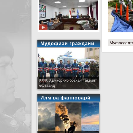
Муфассалт
Мудофиаи гражданӣ
КҲФ: Ҳамкориҳо бозҳам тақвият
ёфтаанд
Илм ва фанноварӣ