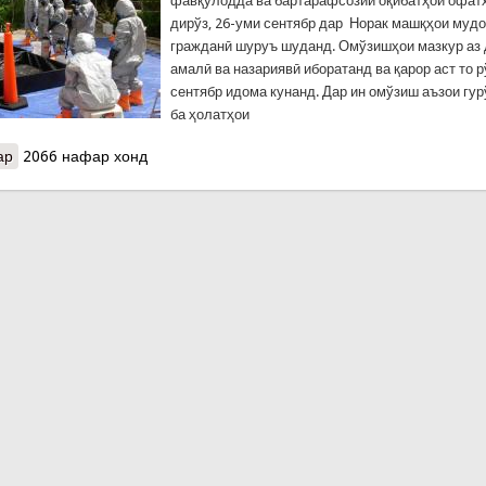
фавқулодда ва бартарафсозии оқибатҳои офатҳ
дирўз, 26-уми сентябр дар Норак машқҳои муд
гражданӣ шуруъ шуданд. Омўзишҳои мазкур аз 
амалӣ ва назариявӣ иборатанд ва қарор аст то 
сентябр идома кунанд. Дар ин омўзиш аъзои гу
ба ҳолатҳои
ар
о Идомаи тамринҳои наҷот ва омўзиши таҷриба дар шаҳри Нора
2066 нафар хонд