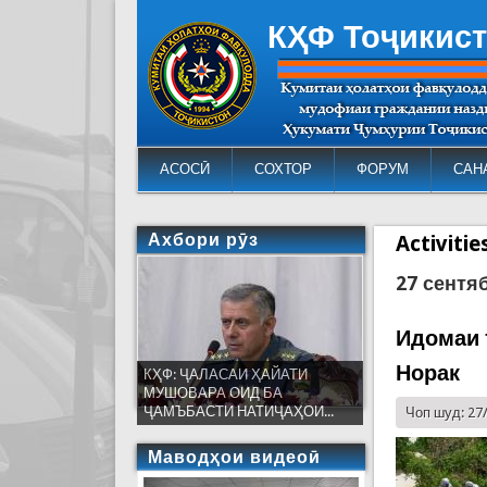
КҲФ Тоҷикис
АСОСӢ
СОХТОР
ФОРУМ
САН
Ахбори рӯз
Activiti
27 сентя
Идомаи 
Норак
КҲФ: ҶАЛАСАИ ҲАЙАТИ
МУШОВАРА ОИД БА
ҶАМЪБАСТИ НАТИҶАҲОИ...
Чоп шуд: 27
Маводҳои видеоӣ