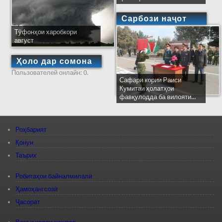
Сарбози наҷот
Тӯфонҳои харобкори
август
Ҳоло дар сомона
Пользователей онлайн: 0.
Сафари кории Раиси
Кумитаи ҳолатҳои
фавқулодда ба вилояти...
Роҳбарият
Қонун
Таърих
Робитаҳои байналмилалӣ
Ҳамоҳангсозӣ
Ҷасорат