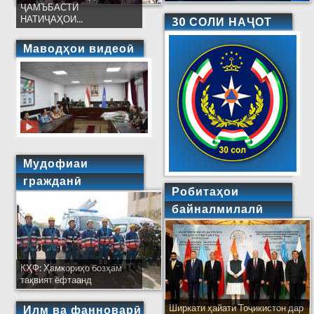
ҶАМЪБАСТИ
НАТИҶАҲОИ...
30 СОЛИ НАҶОТ
Маводҳои видеоӣ
Мудофиаи
гражданӣ
Робитаҳои
байналмилалӣ
КҲФ: Ҳамкориҳо бозҳам
тақвият ёфтаанд
Ширкати ҳайати Тоҷикистон дар
Илм ва фанноварӣ