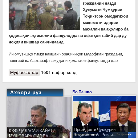
граждании назди
Ҳукумати Ҷумҳурии
Тоҷиктсон омодагиҳои
мақомоти идории
маҳаллӣ ва аҳолиро ба
ҳодисаҳои эҳтимолии фавқулодда ва офатҳои табиӣ дар ду
ноҳияи кишвар санҷидаанд.
Ин омӯзишҳо тибқи нақшаи чорабиниҳои мудофиаи гражданӣ,
пешгирӣ ва бартараф намудани ҳолатҳои фавқулодда дар
Муфассалтар
о Омӯзишҳои мудофиаи гражданӣ дар ду
1601 нафар хонд
вилояти кишвар
Ахбори рӯз
Бо Пешво
Президенти Ҷумҳурии
КҲФ: ҶАЛАСАИ ҲАЙАТИ
Тоҷикистон ба Раиси...
МУШОВАРА ОИД БА