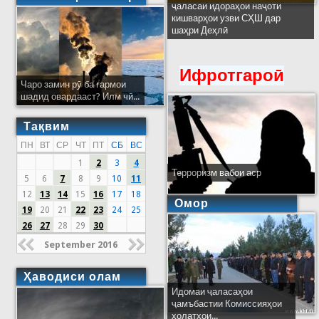
ҷаласаи идораҳои наҷоти
кишварҳои узви СҲШ дар
шаҳри Деҳлӣ
Ифротгароӣ
Чаро замин рӯ ба гармои
шадид овардааст? Илм чӣ...
Тақвим
ПН
ВТ
СР
ЧТ
ПТ
СБ
ВС
1
2
3
4
Терроризм вабои аср
5
6
7
8
9
10
11
12
13
14
15
16
17
18
Омор
19
20
21
22
23
24
25
26
27
28
29
30
September 2016
Ҳаводиси олам
Идомаи ҷаласаҳои
ҷамъбастии Комиссияҳои
ҳолатҳои...