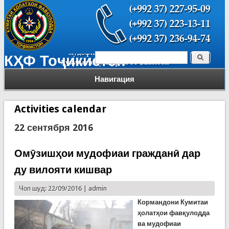
Поиск
КҲФ Тоҷикистон
Форма поиска
Навигация
Activities calendar
22 сентября 2016
Омӯзишҳои мудофиаи гражданӣ дар
ду вилояти кишвар
Чоп шуд: 22/09/2016 |
admin
Кормандони Кумитаи
ҳолатҳои фавқулодда
ва мудофиаи