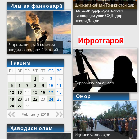
Ширкати ҳайати Тоҷикистон дар
Илм ва фанноварӣ
ҷаласаи идораҳои наҷоти
кишварҳои узви СҲШ дар
шаҳри Деҳлӣ
Ифротгароӣ
Чаро замин рӯ ба гармои
шадид овардааст? Илм чӣ...
Тақвим
ПН
ВТ
СР
ЧТ
ПТ
СБ
ВС
1
2
3
4
Терроризм вабои аср
5
6
7
8
9
10
11
12
13
14
15
16
17
18
Омор
19
20
21
22
23
24
25
26
27
28
February 2018
Ҳаводиси олам
Идомаи ҷаласаҳои