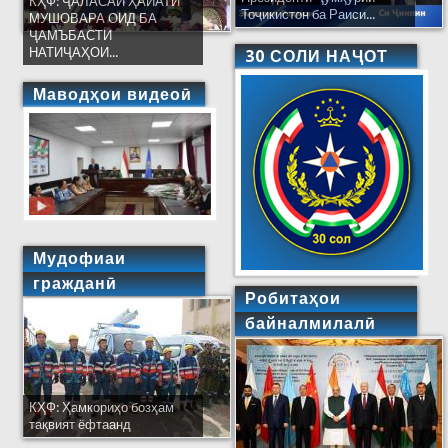
КҲФ: ҶАЛАСАИ ҲАЙАТИ
Тоҷикистон ба Раиси...
МУШОВАРА ОИД БА
ҶАМЪБАСТИ
НАТИҶАҲОИ...
30 СОЛИ НАҶОТ
Маводҳои видеоӣ
Мудофиаи
гражданӣ
Робитаҳои
байналмилалӣ
КҲФ: Ҳамкориҳо бозҳам
тақвият ёфтаанд