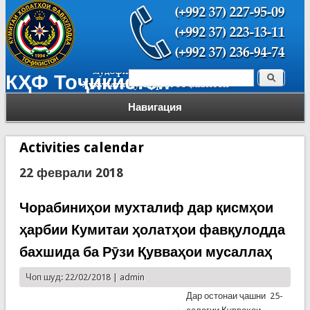
Поиск
КҲФ Тоҷикистон
Форма поиска
Навигация
Activities calendar
22 феврали 2018
Чорабиниҳои мухталиф дар қисмҳои
ҳарбии Кумитаи ҳолатҳои фавқулодда
бахшида ба Рӯзи Қувваҳои мусаллаҳ
Чоп шуд: 22/02/2018 |
admin
Дар остонаи ҷашни 25-