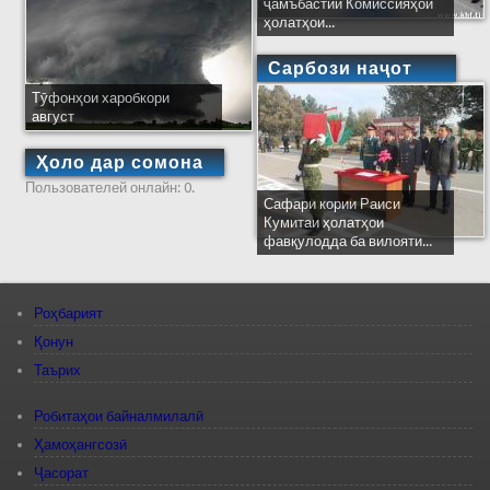
ҷамъбастии Комиссияҳои
ҳолатҳои...
Сарбози наҷот
Тӯфонҳои харобкори
август
Ҳоло дар сомона
Пользователей онлайн: 0.
Сафари кории Раиси
Кумитаи ҳолатҳои
фавқулодда ба вилояти...
Роҳбарият
Қонун
Таърих
Робитаҳои байналмилалӣ
Ҳамоҳангсозӣ
Ҷасорат