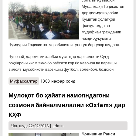
солагии Қувваҳои
Мусаллаҳи Тоҷикистон
дар қисмҳои ҳарбии
Кумитаи ҳолатҳои
фавқулодда ва
мудофиаи граждании
назди Ҳукумати
Ҷумҳурии Тоҷикистон чорабиниҳои гуногун баргузор шуданд.
Чунончӣ, дар қисми ҳарбии мустақар дар вилояти Суғд
роҳбарони қисм якҷо бо раёсати кор бо ҷавонон ва варзиши
вилоят мусобиқоти варзишии футбол, волейбол, бозиҳои
Муфассалтар
о Чорабиниҳои мухталиф дар қисмҳои ҳарбии
1383 нафар хонд
Кумитаи ҳолатҳои фавқулодда бахшида ба Рӯзи
Қувваҳои мусаллаҳ
Мулоқот бо ҳайати намояндагони
созмони байналмилалии «Oxfam» дар
КҲФ
Чоп шуд: 22/02/2018 |
admin
Ҷонишини Раиси