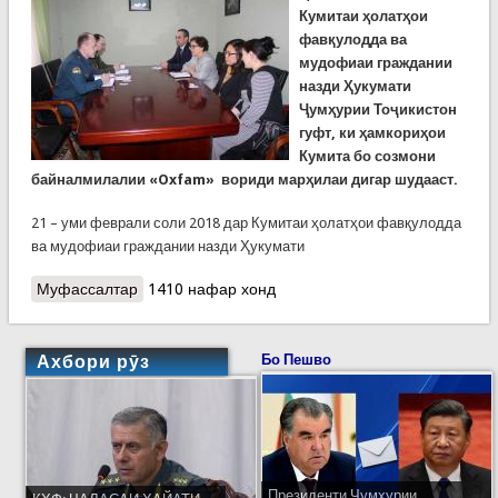
Кумитаи ҳолатҳои
фавқулодда ва
мудофиаи граждании
назди Ҳукумати
Ҷумҳурии Тоҷикистон
гуфт, ки ҳамкориҳои
Кумита бо созмони
байналмилалии «Oxfam» вориди марҳилаи дигар шудааст.
21 – уми феврали соли 2018 дар Кумитаи ҳолатҳои фавқулодда
ва мудофиаи граждании назди Ҳукумати
Муфассалтар
о Мулоқот бо ҳайати намояндагони созмони
1410 нафар хонд
байналмилалии «Oxfam» дар КҲФ
Ахбори рӯз
Бо Пешво
Президенти Ҷумҳурии