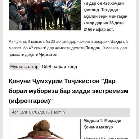
ки дар он 428 хоҷагӣ
ҳастанд
. Теъдоди
аҳолии зери минтақаи
хатар дар ин 38
деҳа -
2166 нафар аст.
Аз ҷумла, 3 мавзеъ бо 23 хоҷагӣ дар ҷамоати шаҳраки
Ваҳдат
, 5
мавзеъ бо 47 хоҷагӣ дар ҷамоати деҳоти
Пилдон
, 9 мавзеъ дар
ҷамоати деҳоти
Ҷиргатол
Муфассалтар
о Панҷоҳу чор мавзеи хавфнок дар 38 деҳаҳои
1609 нафар хонд
ноҳияи Лахш
Қонуни Ҷумхурии Тоҷикистон "Дар
бораи мубориза бар зидди экстремизм
(ифротгароӣ)"
Чоп шуд: 01/02/2018 |
admin
Моддаи 1. Мақсади
Қонуни мазкур