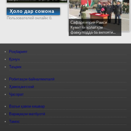
Ҳоло дар сомона
Пользователей онлайн: 0.
Сафари кории Раиси
Кумитаи ҳолатҳои
фавқулодда ба вилояти...
Роҳбарият
Қонун
Таърих
Робитаҳои байналмилалӣ
Ҳамоҳангсозӣ
Ҷасорат
Вазъи ҳавои кишвар
Варақаҳои матбуотӣ
Тамос