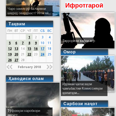
Ифротгароӣ
Чаро замин рӯ ба гармои
шадид овардааст? Илм чӣ...
Тақвим
ПН
ВТ
СР
ЧТ
ПТ
СБ
ВС
1
2
3
4
Терроризм вабои аср
5
6
7
8
9
10
11
12
13
14
15
16
17
18
Омор
19
20
21
22
23
24
25
26
27
28
February 2018
Ҳаводиси олам
Идомаи ҷаласаҳои
ҷамъбастии Комиссияҳои
ҳолатҳои...
Сарбози наҷот
Тӯфонҳои харобкори
август