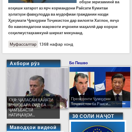
обҳои зеризаминӣ ва
коҳиши хатарот аз ярч кормандони Раёсати Кумитаи
ҳолатҳои фавқулодда ва мудофиаи граждании назди
Ҳукумати Ҷумҳурии Тоҷикистон дар вилояти Хатлон, якҷо
бо намояндагони мақомоти иҷроияи маҳаллӣ дар корҳои
соҳилмустаҳкамкунӣ ширкат мекунанд.
Муфассалтар
о Идомаи корҳои соҳилбандӣ дар ноҳияҳои
1368 нафар хонд
вилояти Хатлон
Ахбори рӯз
Бо Пешво
Президенти Ҷумҳурии
КҲФ: ҶАЛАСАИ ҲАЙАТИ
Тоҷикистон ба Раиси...
МУШОВАРА ОИД БА
ҶАМЪБАСТИ
НАТИҶАҲОИ...
30 СОЛИ НАҶОТ
Маводҳои видеоӣ