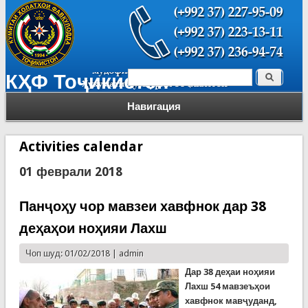
Поиск
КҲФ Тоҷикистон
Форма поиска
Навигация
Activities calendar
01 феврали 2018
Панҷоҳу чор мавзеи хавфнок дар 38
деҳаҳои ноҳияи Лахш
Чоп шуд: 01/02/2018 |
admin
Дар 38 деҳаи ноҳияи
Лахш 54 мавзеъҳои
хавфнок мавҷуданд,