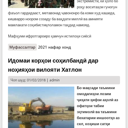
экстремистӣ, ки ҳоло бо
роҳу воситаҳои гуногун
фаъол гардидааст, метавонад ҷавононро ба коми худ кашида,
кишварро ноором созаду ба ваҳдати миллӣ ва амнияти
мамлакати соҳибистиқлоламон таҳдид намояд.
Мафҳуми ифротгароиро ҳамчун истилоҳи сиёсӣ
Муфассалтар
о Ифротгароӣ-вабои аср
2021 нафар хонд
Идомаи корҳои соҳилбандӣ дар
ноҳияҳои вилояти Хатлон
Чоп шуд: 01/02/2018 |
admin
Бо мақсади таъмини
омодагиҳои лозим
ҷиҳати ҳифзи аҳолӣ аз
офатҳои табии
эҳтимолӣ ва таъмини
бехатарии иншоотҳо аз
сел, коҳиши сатҳи