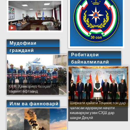
Мудофиаи
гражданӣ
Робитаҳои
байналмилалӣ
КҲФ: Ҳамкориҳо бозҳам
тақвият ёфтаанд
Ширкати ҳайати Тоҷикистон дар
Илм ва фанноварӣ
ҷаласаи идораҳои наҷоти
кишварҳои узви СҲШ дар
шаҳри Деҳлӣ