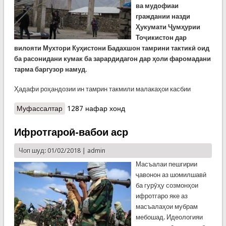
ва мудофиаи
граждании назди
Ҳукумати Ҷумҳурии
Тоҷикистон дар
вилояти Мухтори Куҳистони Бадахшон тамрини тактикӣ оид
ба расонидани кумак ба зарардидагон дар ҳоли
фаромадани
тарма баргузор намуд.
Ҳадафи роҳандозии ин тамрин такмили малакаҳои касбии
Муфассалтар
о Тамрини тактикии наҷоти зери тармамондагон
1287 нафар хонд
дар Раёсати Кумитаи ҳолатҳои фавқулодда дар
ВМКБ
Ифротгароӣ-вабои аср
Чоп шуд: 01/02/2018 |
admin
Масъалаи пешгирии
ҷавонон аз шомилшавӣ
ба гурӯҳу созмонҳои
ифротгаро яке аз
масъалаҳои мубрам
мебошад. Идеологияи