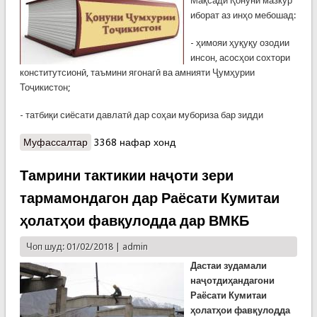
Мақсади Қонуни мазкур
иборат аз инҳо мебошад:
- ҳимояи ҳуқуқу озодии
инсон, асосҳои сохтори
конститутсионӣ, таъмини ягонагӣ ва амнияти Ҷумҳурии
Тоҷикистон;
- татбиқи сиёсати давлатӣ дар соҳаи мубориза бар зидди
Муфассалтар
о Қонуни Ҷумхурии Тоҷикистон "Дар бораи
3368 нафар хонд
мубориза бар зидди экстремизм (ифротгароӣ)"
Тамрини тактикии наҷоти зери
тармамондагон дар Раёсати Кумитаи
ҳолатҳои фавқулодда дар ВМКБ
Чоп шуд: 01/02/2018 |
admin
Дастаи зудамали
наҷотдиҳандагони
Раёсати Кумитаи
ҳолатҳои фавқулодда