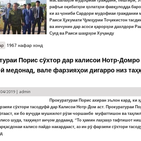
масъалаҳои мудофиаи гражданӣ, пешгирӣ, э
рафъи оқибатҳои ҳолатҳои фавқулодда барои
ки аз ҷониби Сардори мудофиаи граждании 
Раиси Ҳукумати Ҷумҳурии Тоҷикистон тасдиқ
ва инчунин дар асоси қарорҳои дахлдори Ра
Суғд ва Раиси шаҳрҳои Хуҷанду
ар
о Суғд: Эълони бонги хатар ва оғози тамринҳои мукаммали муд
1967 нафар хонд
тураи Порис сӯхтор дар калисои Нотр-Домро
ӣ медонад, вале фарзияҳои дигарро низ таҳ
/04/2019 |
admin
Прокуратураи Порис ахиран эълон кард, ки 
рзияи сӯхтори тасодуфӣ дар Калисои Нотр-Дом аст. Прокуратураи П
фтааст, ки бо вуҷуди мушкилот рӯзи чоршанбе муфаттишон ва таҳли
лисо шуда, таҳқиқот анҷом додаанд. “То ҳамин лаҳзаҳо тафтишот ни
рқасдонаи калисо пайдо накардааст, аз ин рӯ фарзияи сӯхтори тасо
ад