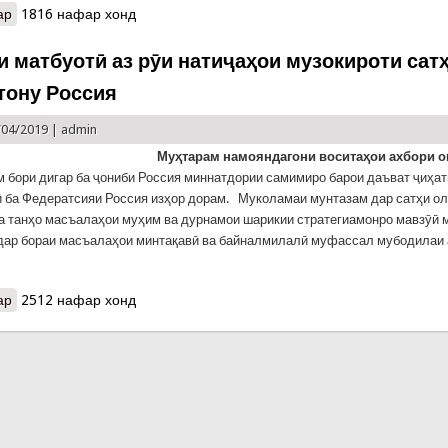
ар
о Прокуратураи Порис сӯхтор дар калисои Нотр-Домро тасодуфӣ 
1816 нафар хонд
мекунад
и матбуотӣ аз рӯи натиҷаҳои музокироти сат
тону Россия
/04/2019 |
admin
Муҳтарам намояндагони воситаҳои ахбори 
м бори дигар ба ҷониби Россия миннатдории самимиро барои даъват ҷиҳа
 ба Федератсияи Россия изҳор дорам. Муколамаи мунтазам дар сатҳи ол
на танҳо масъалаҳои муҳим ва дурнамои шарикии стратегиамонро мавзӯӣ
 дар бораи масъалаҳои минтақавӣ ва байналмилалӣ муфассал мубодилаи
ар
о Изҳороти матбуотӣ аз рӯи натиҷаҳои музокироти сатҳи олии То
2512 нафар хонд