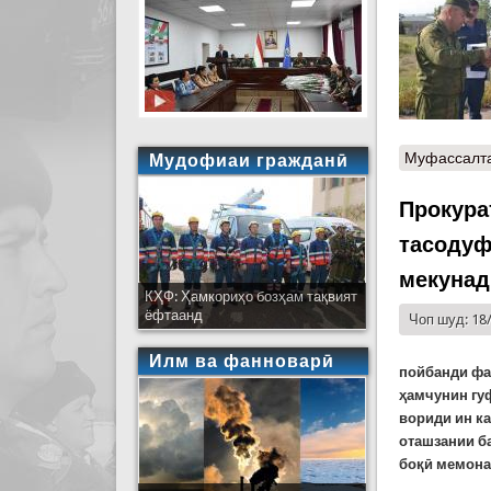
Муфассалт
Мудофиаи гражданӣ
Прокура
тасодуф
мекунад
КҲФ: Ҳамкориҳо бозҳам тақвият
ёфтаанд
Чоп шуд: 18
Илм ва фанноварӣ
пойбанди фа
ҳамчунин гу
вориди ин ка
оташзании ба
боқӣ мемон