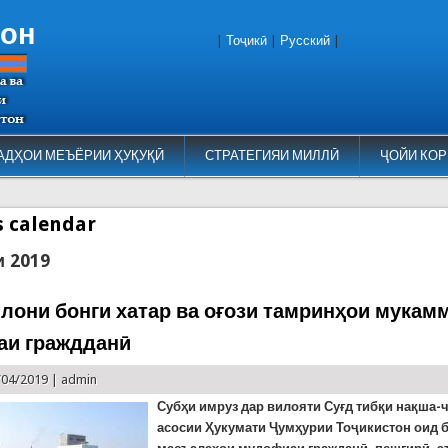
тон
|
Тоҷикӣ
|
Русский
|
АДҲОИ МЕЪЁРИИ ҲУҚУҚӢ
СТРАТЕГИЯИ МИЛЛӢ
ҶОЙИ КОР
es calendar
и 2019
ълони бонги хатар ва оғози тамринҳои мукам
и граждданӣ
/04/2019 |
admin
Субҳи имруз дар вилояти Суғд тибқи нақша
асосии Ҳукумати Ҷумҳурии Тоҷикистон оид 