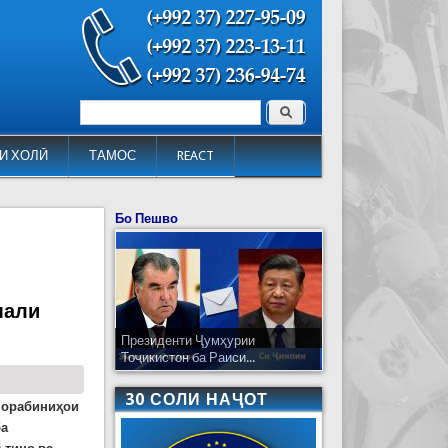
Поиск
Форма поиска
И ХОЛӢ
ТАМОС
REACT
Бо Пешво
мали
Президенти Ҷумҳурии
Тоҷикистон ба Раиси...
30 СОЛИ НАҶОТ
-чорабиниҳои
ба