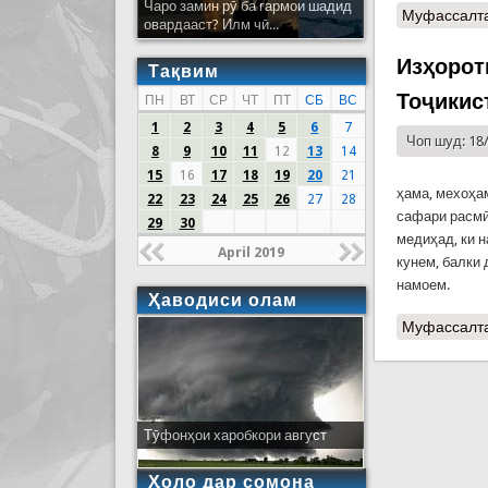
Чаро замин рӯ ба гармои шадид
Муфассалт
овардааст? Илм чӣ...
Изҳорот
Тақвим
Тоҷикис
ПН
ВТ
СР
ЧТ
ПТ
СБ
ВС
1
2
3
4
5
6
7
Чоп шуд: 18
8
9
10
11
12
13
14
15
16
17
18
19
20
21
ҳама, мехоҳа
22
23
24
25
26
27
28
сафари расмӣ
29
30
медиҳад, ки 
April 2019
кунем, балки
намоем.
Ҳаводиси олам
Муфассалт
Тӯфонҳои харобкори август
Ҳоло дар сомона