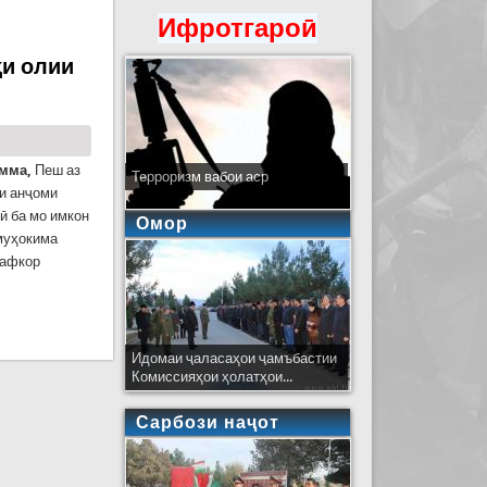
медонад, вале фарзияҳои дигарро низ таҳқиқ
Ифротгароӣ
ҳи олии
омма,
Пеш аз
Терроризм вабои аср
ти анҷоми
ӣ ба мо имкон
Омор
 муҳокима
 афкор
ҷикистону Россия
Идомаи ҷаласаҳои ҷамъбастии
Комиссияҳои ҳолатҳои...
Сарбози наҷот