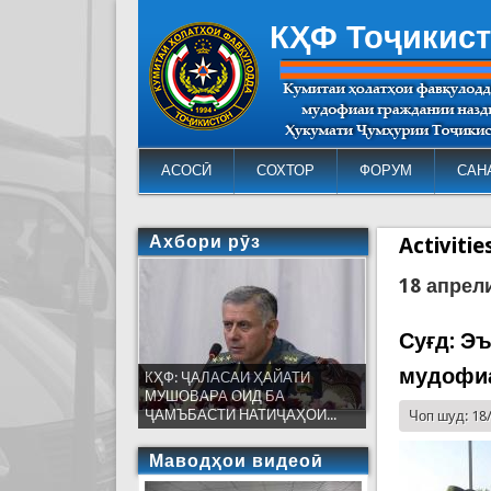
КҲФ Тоҷикис
АСОСӢ
СОХТОР
ФОРУМ
САН
Ахбори рӯз
Activiti
18 апрел
Суғд: Э
мудофиа
КҲФ: ҶАЛАСАИ ҲАЙАТИ
МУШОВАРА ОИД БА
ҶАМЪБАСТИ НАТИҶАҲОИ...
Чоп шуд: 18
Маводҳои видеоӣ