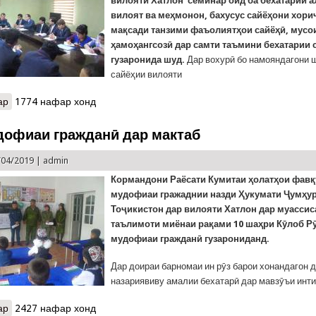
вилояти Хатлон семинар оид ба бехатарии 
вилоят ва меҳмонон, бахусус сайёҳони хори
мақсади танзими фаъолиятҳои сайёҳӣ, мусо
ҳамоҳангсозӣ дар самти таъмини бехатарии 
гузаронида шуд.
Дар вохурӣ бо намояндагони 
сайёҳии вилояти
ар
о Таъмини амнияти сайёҳони хориҷӣ дар мулоқот бо намояндаго
1774 нафар хонд
дофиаи гражданӣ дар мактаб
/04/2019 |
admin
Кормандони Раёсати Кумитаи
ҳолатҳои фавқ
мудофиаи гражаднии назди Ҳукумати Ҷумҳу
Тоҷикистон дар вилояти Хатлон дар муассис
таълимоти миёнаи рақами 10 шаҳри Кӯлоб Р
мудофиаи гражданӣ гузарониданд.
Дар доираи барномаи ин рӯз барои хонандагон 
назариявиву амалии бехатарӣ дар мавзӯъи инт
ар
о Рӯзи мудофиаи гражданӣ дар мактаб
2427 нафар хонд