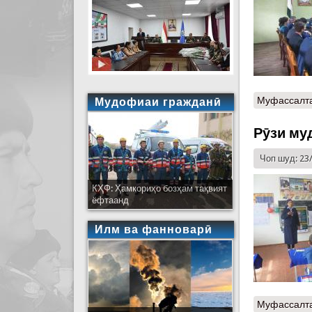
Муфассалт
Мудофиаи гражданӣ
Рӯзи му
Чоп шуд: 23
КҲФ: Ҳамкориҳо бозҳам тақвият
ёфтаанд
Илм ва фанноварӣ
Муфассалт