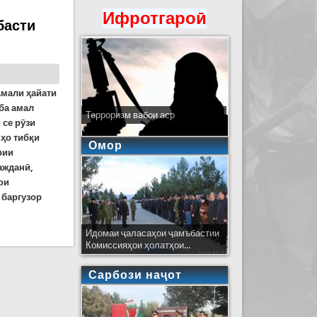
Ифротгароӣ
басти
Амали ҳайати
ба амал
Терроризм вабои аср
 се рӯзи
нҳо тибқи
Омор
рии
ажданӣ,
ои
 баргузор
қҳои мукаммал
Идомаи ҷаласаҳои ҷамъбастии
Комиссияҳои ҳолатҳои...
Сарбози наҷот