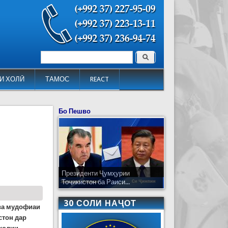
Поиск
Форма поиска
И ХОЛӢ
ТАМОС
REACT
Бо Пешво
Президенти Ҷумҳурии
Тоҷикистон ба Раиси...
30 СОЛИ НАҶОТ
ва мудофиаи
стон дар