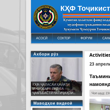
КҲФ Тоҷикис
АСОСӢ
СОХТОР
ФОРУМ
САН
Ахбори рӯз
Activiti
23 апрел
Таъмини
намоянд
КҲФ: ҶАЛАСАИ ҲАЙАТИ
МУШОВАРА ОИД БА
ҶАМЪБАСТИ НАТИҶАҲОИ...
Чоп шуд: 23
Маводҳои видеоӣ