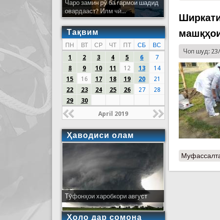
Чаро замин рӯ ба гармои шадид
овардааст? Илм чӣ...
Ширкати
Тақвим
машқҳо
ПН
ВТ
СР
ЧТ
ПТ
СБ
ВС
Чоп шуд: 23
1
2
3
4
5
6
7
8
9
10
11
12
13
14
15
16
17
18
19
20
21
22
23
24
25
26
27
28
29
30
April 2019
Ҳаводиси олам
Муфассалт
Тӯфонҳои харобкори август
Ҳоло дар сомона