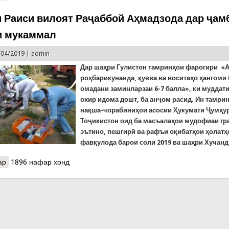
 Раиси вилоят Раҷаббой Аҳмадзода дар ҷам
и мукаммал
/04/2019 |
admin
Дар шаҳри Гулистон тамринҳои фарогири «
роҳбарикунанда, қувва ва воситаҳо ҳангоми 
омадани заминларзаи 6-7 балла», ки муддати
охир идома дошт, ба анҷом расид. Ин тамри
нақша-чорабиниҳои асосии Ҳукумати Ҷумҳу
Тоҷикистон оид ба масъалаҳои мудофиаи гр
эътино, пешгирӣ ва рафъи оқибатҳои ҳолатҳ
фавқулода барои соли 2019 ва шаҳри Хучанд
ар
о Ширкати Раиси вилоят Раҷаббой Аҳмадзода дар ҷамбасти маш
1896 нафар хонд