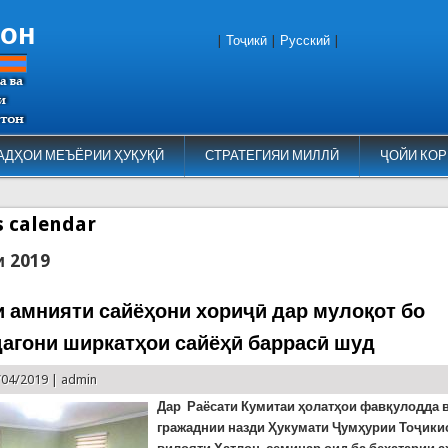
тон
|
Тоҷикӣ
|
Русский
|
АДҲОИ МЕЪЁРИИ ҲУҚУҚӢ
СТРАТЕГИЯИ МИЛЛӢ
ҶОЙИ КОР
es calendar
и 2019
 амнияти сайёҳони хориҷӣ дар мулоқот бо
агони ширкатҳои сайёҳӣ баррасӣ шуд
/04/2019 |
admin
Дар Раёсати Кумитаи ҳолатҳои фавқулодда 
гражаднии назди Ҳукумати Ҷумҳурии Тоҷики