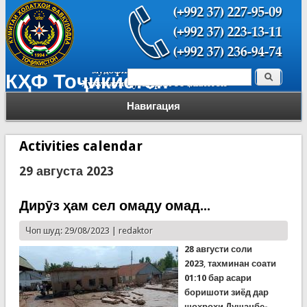
Поиск
КҲФ Тоҷикистон
Форма поиска
Навигация
Activities calendar
29 августа 2023
Дирӯз ҳам сел омаду омад...
Чоп шуд: 29/08/2023 |
redaktor
28 августи соли
2023
,
тахминан соати
01:10 бар асари
боришоти зиёд дар
шоҳроҳи Душанбе-