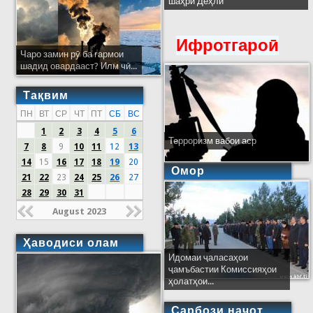
шаҳри Деҳлӣ
Ифротгароӣ
Чаро замин рӯ ба гармои
шадид овардааст? Илм чӣ...
Тақвим
ПН
ВТ
СР
ЧТ
ПТ
СБ
ВС
1
2
3
4
5
6
Терроризм вабои аср
7
8
9
10
11
12
13
14
15
16
17
18
19
20
Омор
21
22
23
24
25
26
27
28
29
30
31
August 2023
Ҳаводиси олам
Идомаи ҷаласаҳои
ҷамъбастии Комиссияҳои
ҳолатҳои...
Сарбози наҷот