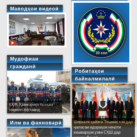
Маводҳои видеоӣ
Мудофиаи
гражданӣ
Робитаҳои
байналмилалӣ
КҲФ: Ҳамкориҳо бозҳам
тақвият ёфтаанд
Ширкати ҳайати Тоҷикистон дар
Илм ва фанноварӣ
ҷаласаи идораҳои наҷоти
кишварҳои узви СҲШ дар