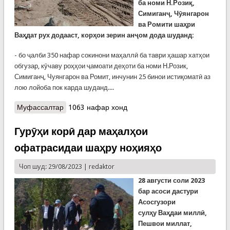
ба номи Н.Розиқ,
Симиганҷ, Чӯянгарон
ва Ромити шаҳри
Ваҳдат рух додааст, корҳои зерин анҷом дода шуданд:
- бо ҷалби 350 нафар сокинони маҳаллӣ ба таври ҳашар хатҳои
обгузар, кӯчаву роҳҳои ҷамоати деҳоти ба номи Н.Розик,
Симиганҷ, Чуянгарон ва Ромит, инчунин 25 бинои истиқоматӣ аз
лою лойоба пок карда шуданд....
Муфассалтар
о Наҷотдиҳандагони КҲФ ҷасади боз 4 нафарро
1063 нафар хонд
пайдо карданд
Гурӯҳи корӣ дар маҳалҳои
офатрасидаи шаҳру ноҳияҳо
Чоп шуд: 29/08/2023 |
redaktor
28 августи соли 2023
бар асоси дастури
Асосгузори
сул
ҳ
у
В
а
ҳ
даи милл
ӣ
,
Пешвои миллат,