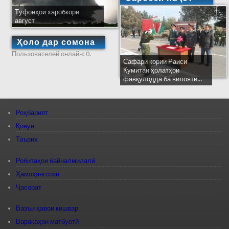
Тӯфонҳои харобкори
август
Ҳоло дар сомона
Пользователей онлайн: 0.
Сафари кории Раиси
Кумитаи ҳолатҳои
фавқулодда ба вилояти...
Роҳбарият
Қонун
Таърих
Робитаҳои байналмилалӣ
Ҳамоҳангсозӣ
Ҷасорат
Вазъи ҳавои кишвар
Варақаҳои матбуотӣ