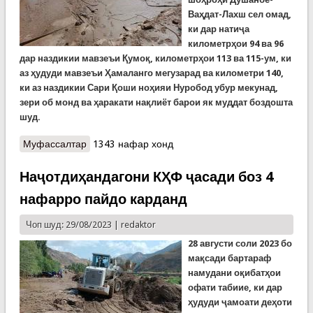
Ваҳдат-Лахш сел омад,
ки дар натиҷа
километрҳои 94 ва 96
дар наздикии мавзеъи Қумоқ, километрҳои 113 ва 115-ум, ки
аз ҳудуди мавзеъи Ҳамаланго мегузарад ва километри 140,
ки аз наздикии Сари Қоши ноҳияи Нуробод убур мекунад,
зери об монд ва ҳаракати нақлиёт барои як муддат боздошта
шуд.
Муфассалтар
о Дирӯз ҳам сел омаду омад...
1343 нафар хонд
Наҷотдиҳандагони КҲФ ҷасади боз 4
нафарро пайдо карданд
Чоп шуд: 29/08/2023 |
redaktor
28 августи соли 2023 бо
мақсади бартараф
намудани оқибатҳои
офати табиие, ки дар
ҳудуди ҷамоати деҳоти