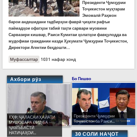
Президенти
Ҷ
ум
ҳ
урии
То
ҷикистон муҳтарам
Эмомалӣ Раҳмон
барои андешидани тадбирҳои фаврӣ ҷиҳати рафъи
паёмадҳои офатҳои табиӣ таҳти сарвари муовини
Сарвазири кишвар, Раиси Кумитаи ҳолатҳои фавқулодда ва
мудофиаи граждании назди Ҳукумати Ҷумҳурии Тоҷикистон,
Директори Агентии беҳдошти...
Муфассалтар
о Гурӯҳи корӣ дар маҳалҳои офатрасидаи шаҳру
1031 нафар хонд
ноҳияҳо
Ахбори рӯз
Бо Пешво
Президенти Ҷумҳурии
КҲФ: ҶАЛАСАИ ҲАЙАТИ
Тоҷикистон ба Раиси...
МУШОВАРА ОИД БА
ҶАМЪБАСТИ
НАТИҶАҲОИ...
30 СОЛИ НАҶОТ