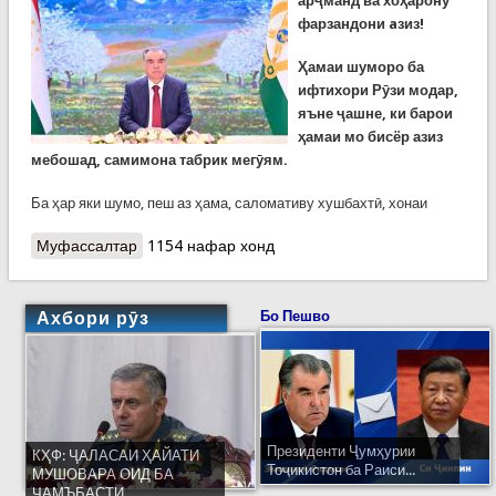
арҷманд ва хоҳарону
фарзандони aзиз!
Ҳамаи шуморо ба
ифтихори Рӯзи модар,
яъне ҷашне, ки барои
ҳамаи мо бисёр азиз
мебошад, самимона табрик мегӯям.
Ба ҳар яки шумо, пеш аз ҳама, саломативу хушбахтӣ, хонаи
Муфассалтар
о Паёми шодбошии Президенти Ҷумҳурии
1154 нафар хонд
Тоҷикистион Эмомалӣ Раҳмон ба муносибати
Рӯзи модар
Ахбори рӯз
Бо Пешво
Президенти Ҷумҳурии
КҲФ: ҶАЛАСАИ ҲАЙАТИ
Тоҷикистон ба Раиси...
МУШОВАРА ОИД БА
ҶАМЪБАСТИ