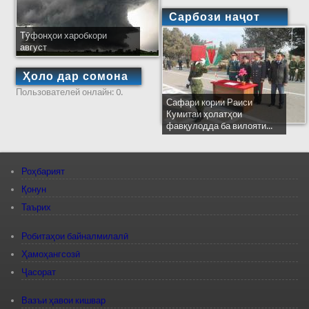
Сарбози наҷот
Тӯфонҳои харобкори
август
Ҳоло дар сомона
Пользователей онлайн: 0.
Сафари кории Раиси
Кумитаи ҳолатҳои
фавқулодда ба вилояти...
Роҳбарият
Қонун
Таърих
Робитаҳои байналмилалӣ
Ҳамоҳангсозӣ
Ҷасорат
Вазъи ҳавои кишвар