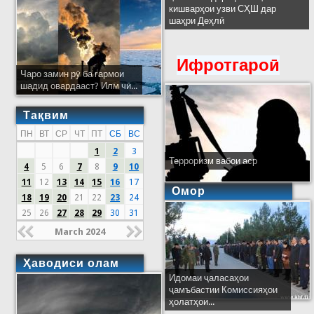
кишварҳои узви СҲШ дар
шаҳри Деҳлӣ
Ифротгароӣ
Чаро замин рӯ ба гармои
шадид овардааст? Илм чӣ...
Тақвим
ПН
ВТ
СР
ЧТ
ПТ
СБ
ВС
1
2
3
Терроризм вабои аср
4
5
6
7
8
9
10
11
12
13
14
15
16
17
Омор
18
19
20
21
22
23
24
25
26
27
28
29
30
31
March 2024
Ҳаводиси олам
Идомаи ҷаласаҳои
ҷамъбастии Комиссияҳои
ҳолатҳои...