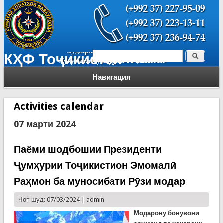
Поиск
КҲФ Тоҷикистон
Форма поиска
Навигация
Activities calendar
07 марти 2024
Паёми шодбошии Президенти
Ҷумҳурии Тоҷикистион Эмомалӣ
Раҳмон ба муносибати Рӯзи модар
Чоп шуд: 07/03/2024 |
admin
Модарону бонувони