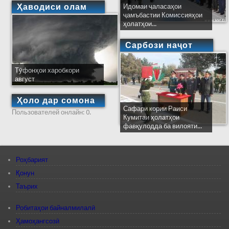
Ҳаводиси олам
Идомаи ҷаласаҳои
ҷамъбастии Комиссияҳои
ҳолатҳои...
Сарбози наҷот
Тӯфонҳои харобкори
август
Ҳоло дар сомона
Сафари кории Раиси
Пользователей онлайн: 0.
Кумитаи ҳолатҳои
фавқулодда ба вилояти...
Роҳбарият
Қонун
Таърих
Робитаҳои байналмилалӣ
Ҳамоҳангсозӣ