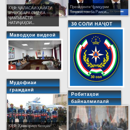
Президенти Ҷумҳурии
КҲФ: ҶАЛАСАИ ҲАЙАТИ
Тоҷикистон ба Раиси...
МУШОВАРА ОИД БА
ҶАМЪБАСТИ
НАТИҶАҲОИ...
30 СОЛИ НАҶОТ
Маводҳои видеоӣ
Мудофиаи
гражданӣ
Робитаҳои
байналмилалӣ
КҲФ: Ҳамкориҳо бозҳам