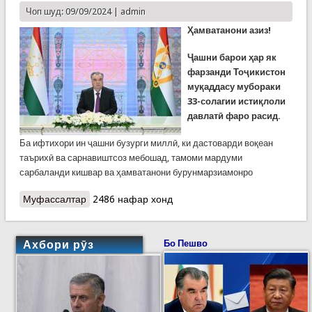
Чоп шуд: 09/09/2024 |
admin
Ҳамватанони азиз!
Ҷашни барои ҳар як
фарзанди Тоҷикистон
муқаддасу мубораки
33-солагии истиқлоли
давлатӣ фаро расид.
Ба ифтихори ин ҷашни бузурги миллӣ, ки дастоварди воқеан
таърихӣ ва сарнавиштсоз мебошад, тамоми мардуми
сарбаланди кишвар ва ҳамватанони бурунмарзиамонро
Муфассалтар
о Паёми шодбошии Президенти Ҷумҳурии
2486 нафар хонд
Тоҷикистон, муҳтарам Эмомалӣ Раҳмон ба
муносибати 33-солагии истиқлоли давлатии
Тоҷикистон
Ахбори рӯз
Бо Пешво