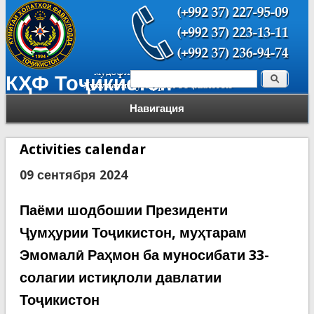
Поиск
КҲФ Тоҷикистон
Форма поиска
Навигация
Activities calendar
09 сентября 2024
Паёми шодбошии Президенти
Ҷумҳурии Тоҷикистон, муҳтарам
Эмомалӣ Раҳмон ба муносибати 33-
солагии истиқлоли давлатии
Тоҷикистон