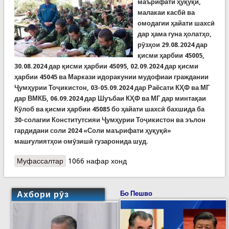
маърифати ҳуқуқӣ,
малакаи касбӣ ва
омодагии ҳайати шахсӣ
дар ҳама гуна ҳолатҳо,
рӯзҳои 29.08.2024 дар
қисми ҳарбии 45005,
30.08.2024 дар қисми ҳарбии 45095, 02.09.2024 дар қисми
ҳарбии 45045 ва Маркази идоракунии мудофиаи граждании
Ҷумҳурии Тоҷикистон, 03-05.09.2024 дар Раёсати КҲФ ва МГ
дар ВМКБ, 06.09.2024 дар Шуъбаи КҲФ ва МГ дар минтақаи
Кӯлоб ва қисми ҳарбии 45085 бо ҳайати шахсӣ бахшида ба
30-солагии Конститутсияи Ҷумҳурии Тоҷикистон ва эълон
гардидани соли 2024 «Соли маърифати ҳуқуқӣ»
машғулиятҳои омӯзишӣ гузаронида шуд.
Муфассалтар
о Идомаи корҳои таблиғотӣ дар шаҳру
1066 нафар хонд
вилоятҳои кишвар
Ахбори рӯз
Бо Пешво