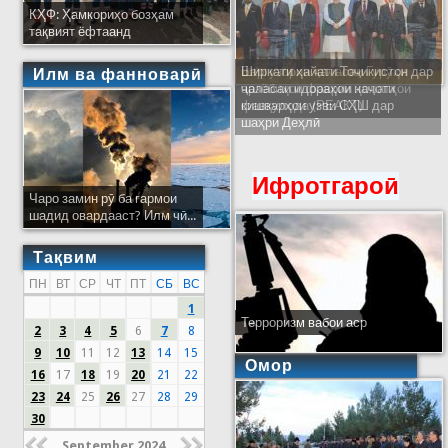
КҲФ: Ҳамкориҳо бозҳам
тақвият ёфтаанд
Ширкати ҳайати Тоҷикистон дар
Илм ва фанноварӣ
ҷаласаи идораҳои наҷоти
кишварҳои узви СҲШ дар
шаҳри Деҳлӣ
Ифротгароӣ
Чаро замин рӯ ба гармои
шадид овардааст? Илм чӣ...
Тақвим
ПН
ВТ
СР
ЧТ
ПТ
СБ
ВС
1
Терроризм вабои аср
2
3
4
5
6
7
8
9
10
11
12
13
14
15
Омор
16
17
18
19
20
21
22
23
24
25
26
27
28
29
30
September 2024