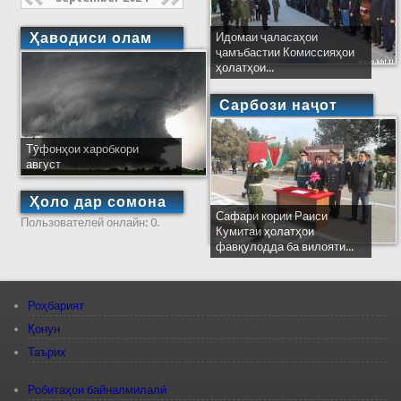
Ҳаводиси олам
Идомаи ҷаласаҳои
ҷамъбастии Комиссияҳои
ҳолатҳои...
Сарбози наҷот
Тӯфонҳои харобкори
август
Ҳоло дар сомона
Сафари кории Раиси
Пользователей онлайн: 0.
Кумитаи ҳолатҳои
фавқулодда ба вилояти...
Роҳбарият
Қонун
Таърих
Робитаҳои байналмилалӣ