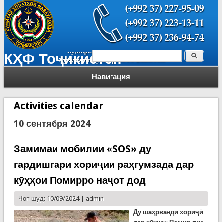
Поиск
КҲФ Тоҷикистон
Форма поиска
Навигация
Activities calendar
10 сентября 2024
Замимаи мобилии «SOS» ду
гардишгари хориҷии раҳгумзада дар
кӯҳҳои Помирро наҷот дод
Чоп шуд: 10/09/2024 |
admin
Ду шаҳрванди хориҷӣ