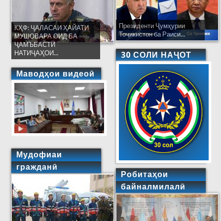
Президенти Ҷумҳурии
КҲФ: ҶАЛАСАИ ҲАЙАТИ
Тоҷикистон ба Раиси...
МУШОВАРА ОИД БА
ҶАМЪБАСТИ
НАТИҶАҲОИ...
30 СОЛИ НАҶОТ
Маводҳои видеоӣ
Мудофиаи
гражданӣ
Робитаҳои
байналмилалӣ