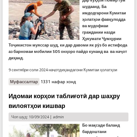
дар кӯҳҳои Помир гум
шудаанд. Ба
имдодгарони Кумитаи
ҳолатҳои фавқулодда
ва мудофиаи
граждании назди
Ҳукумати Ҷумҳурии
Тоҷикистон муяссар шуд, ки дар давоми як рӯз бо истифода
аз
барномаи мобилии SOS онҳоро пайдо кунанд ва ва наҷот
диҳанд.
9 сентябри соли 2024 наҷотдиҳандагони Кумитаи ҳолатҳои
Муфассалтар
о Замимаи мобилии «SOS» ду гардишгари
1331 нафар хонд
хориҷии раҳгумзада дар кӯҳҳои Помирро наҷот
дод
Идомаи корҳои таблиғотӣ дар шаҳру
вилоятҳои кишвар
Чоп шуд: 10/09/2024 |
admin
Бо мақсади баланд
бардоштани