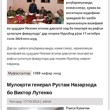
роҳбарикунанда,
комиссияҳо, қувва ва
воситаҳои мудофиаи
гражданӣ бо ҷалби
зернизомҳои вазифавӣ
ва ҳудудии Низоми ягонаи давлатӣ оид ба пешгирӣ ва рафъи
ҳолатҳои фавқулода" дар ноҳияи Нуробод рӯзи 17 октябри
соли 2024 оғоз шуд.
Дар он ҳайати роҳбарикунанда, комиссияҳо, зернизомҳои
вазифавӣ ва ҳудудии Низоми ягонаи давлатии пешгирӣ ва
рафъи ҳолатҳои фавқулода дар ноҳияи Нуробод ширкат
карданд.
Муфассалтар
о Оғози тамрини дурӯза дар ноҳияи Нуробод
1088 нафар хонд
Мулоқоти генерал Рустам Назарзода
бо Виктор Лутенко
Чоп шуд: 17/10/2024 |
admin
Раиси Кумитаи