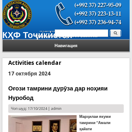
Поиск
КҲФ Тоҷикистон
Форма поиска
Навигация
Activities calendar
17 октября 2024
Оғози тамрини дурӯза дар ноҳияи
Нуробод
Чоп шуд: 17/10/2024 |
admin
Марҳилаи якуми
тамрини “Амали
ҳайати