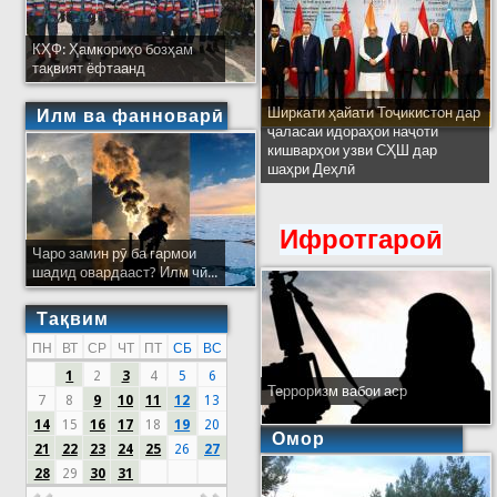
КҲФ: Ҳамкориҳо бозҳам
тақвият ёфтаанд
Ширкати ҳайати Тоҷикистон дар
Илм ва фанноварӣ
ҷаласаи идораҳои наҷоти
кишварҳои узви СҲШ дар
шаҳри Деҳлӣ
Ифротгароӣ
Чаро замин рӯ ба гармои
шадид овардааст? Илм чӣ...
Тақвим
ПН
ВТ
СР
ЧТ
ПТ
СБ
ВС
1
2
3
4
5
6
Терроризм вабои аср
7
8
9
10
11
12
13
14
15
16
17
18
19
20
Омор
21
22
23
24
25
26
27
28
29
30
31