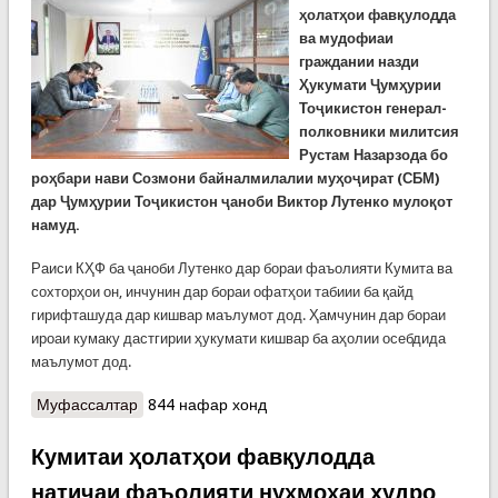
ҳолатҳои фавқулодда
ва мудофиаи
граждании назди
Ҳукумати Ҷумҳурии
Тоҷикистон генерал-
полковники милитсия
Рустам Назарзода бо
роҳбари нави Созмони байналмилалии муҳоҷират (СБМ)
дар Ҷумҳурии Тоҷикистон ҷаноби Виктор Лутенко мулоқот
намуд.
Раиси КҲФ ба ҷаноби Лутенко дар бораи фаъолияти Кумита ва
сохторҳои он, инчунин дар бораи офатҳои табиии ба қайд
гирифташуда дар кишвар маълумот дод. Ҳамчунин дар бораи
ироаи кумаку дастгирии ҳукумати кишвар ба аҳолии осебдида
маълумот дод.
Муфассалтар
о Мулоқоти генерал Рустам Назарзода бо
844 нафар хонд
Виктор Лутенко
Кумитаи ҳолатҳои фавқулодда
натиҷаи фаъолияти нуҳмоҳаи худро