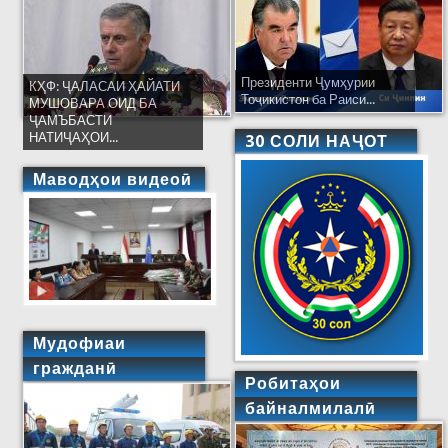
Президенти Ҷумҳурии
КҲФ: ҶАЛАСАИ ҲАЙАТИ
Тоҷикистон ба Раиси...
МУШОВАРА ОИД БА
ҶАМЪБАСТИ
НАТИҶАҲОИ...
30 СОЛИ НАҶОТ
Маводҳои видеоӣ
Мудофиаи
гражданӣ
Робитаҳои
байналмилалӣ