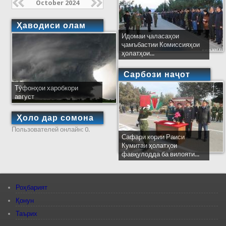
October 2024
Ҳаводиси олам
Идомаи ҷаласаҳои
ҷамъбастии Комиссияҳои
ҳолатҳои...
Сарбози наҷот
Тӯфонҳои харобкори
август
Ҳоло дар сомона
Пользователей онлайн: 0.
Сафари кории Раиси
Кумитаи ҳолатҳои
фавқулодда ба вилояти...
Роҳбарият
Қонун
Таърих