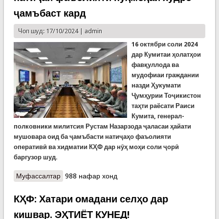
ҷамъбаст кард
Чоп шуд: 17/10/2024 |
admin
16 октябри соли 2024
дар Кумитаи ҳолатҳои
фавқуллода ва
мудофиаи граждании
назди Ҳукумати
Ҷумҳурии Тоҷикистон
таҳти раёсати Раиси
Кумита, генерал-
полковники милитсия Рустам Назарзода ҷаласаи ҳайати
мушовара оид ба ҷамъбасти натиҷаҳо фаъолияти
оперативӣ ва хидматии КҲФ дар нӯҳ моҳи соли ҷорӣ
баргузор шуд.
Муфассалтар
о Кумитаи ҳолатҳои фавқулодда натиҷаи
988 нафар хонд
фаъолияти нуҳмоҳаи худро ҷамъбаст кард
КҲФ: Хатари омадани селҳо дар
кишвар. ЭҲТИЁТ КУНЕД!