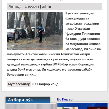
Чоп шуд: 17/10/2024 |
admin
Кумитаи ҳолатҳои
фавқулодда ва
мудофиаи граждании
назди Ҳукумати
Ҷумҳурии Тоҷикистон
ба таваҷҷуҳи сокинон
ва меҳмонони кишвар
мерасонад, ки бино ба
маълумоти Агентии ҳавошиносии Тоҷикистон хатари
омадани селҳо дар навоҳии кӯҳӣ ва наздикӯҳии тобеъи
ҷумҳурӣ ва ноҳияҳои ғарбии ВМКБ бар асари боронҳои
шадид боқӣ мемонад. Ин ҳодисаҳо метавонанд сабаби
болоравии сатҳи...
Муфассалтар
о КҲФ: Хатари омадани селҳо дар кишвар.
871 нафар хонд
ЭҲТИЁТ КУНЕД!
Ахбори рӯз
Бо Пешво