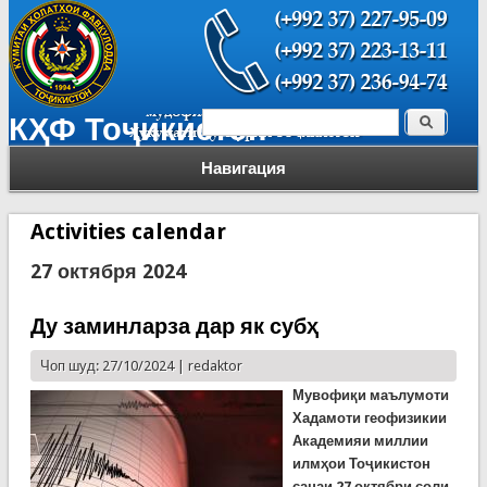
Поиск
КҲФ Тоҷикистон
Форма поиска
Навигация
Activities calendar
27 октября 2024
Ду заминларза дар як субҳ
Чоп шуд: 27/10/2024 |
redaktor
Мувофиқи маълумоти
Хадамоти геофизикии
Академияи миллии
илмҳои Тоҷикистон
санаи 27 октябри соли