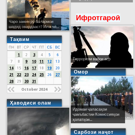
Ифротгароӣ
Чаро замин рӯ ба гармои
шадид овардааст? Илм чӣ...
Тақвим
ПН
ВТ
СР
ЧТ
ПТ
СБ
ВС
1
2
3
4
5
6
Терроризм вабои аср
7
8
9
10
11
12
13
14
15
16
17
18
19
20
Омор
21
22
23
24
25
26
27
28
29
30
31
October 2024
Ҳаводиси олам
Идомаи ҷаласаҳои
ҷамъбастии Комиссияҳои
ҳолатҳои...
Сарбози наҷот