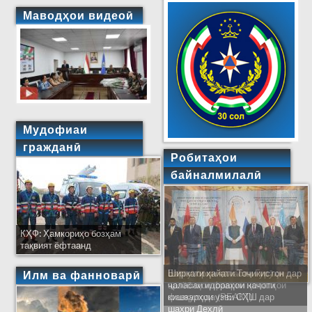
Маводҳои видеоӣ
Мудофиаи
гражданӣ
Робитаҳои
байналмилалӣ
КҲФ: Ҳамкориҳо бозҳам
тақвият ёфтаанд
Ширкати ҳайати Тоҷикистон дар
Илм ва фанноварӣ
ҷаласаи идораҳои наҷоти
кишварҳои узви СҲШ дар
шаҳри Деҳлӣ