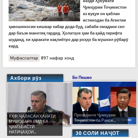
назди Ҳукумати
Ҷумҳурии Тоҷикистон
аз вуқуи он қаблан
истинодан ба Агентии
ҳавошиносии кишвар хабар дода буд, сабаби омадани сел
дар баъзе манотиқ гардид. Ҳолатҳое ҳам ба қайд гирифта
шуданд, ки ҳаракати нақлиётро дар роҳҳо ба мушкил рӯбарӯ
кард.
Муфассалтар
о Сел шаби гузашта дар баъзе манотиқ ҳаракати
897 нафар хонд
нақлиётро номумкин кард
Ахбори рӯз
Бо Пешво
Президенти Ҷумҳурии
КҲФ: ҶАЛАСАИ ҲАЙАТИ
Тоҷикистон ба Раиси...
МУШОВАРА ОИД БА
ҶАМЪБАСТИ
НАТИҶАҲОИ...
30 СОЛИ НАҶОТ