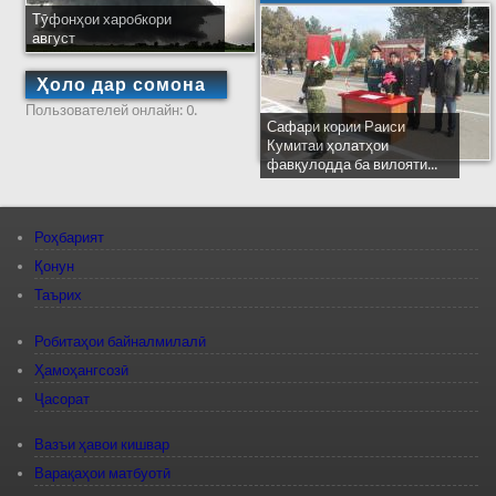
Тӯфонҳои харобкори
август
Ҳоло дар сомона
Пользователей онлайн: 0.
Сафари кории Раиси
Кумитаи ҳолатҳои
фавқулодда ба вилояти...
Роҳбарият
Қонун
Таърих
Робитаҳои байналмилалӣ
Ҳамоҳангсозӣ
Ҷасорат
Вазъи ҳавои кишвар
Варақаҳои матбуотӣ