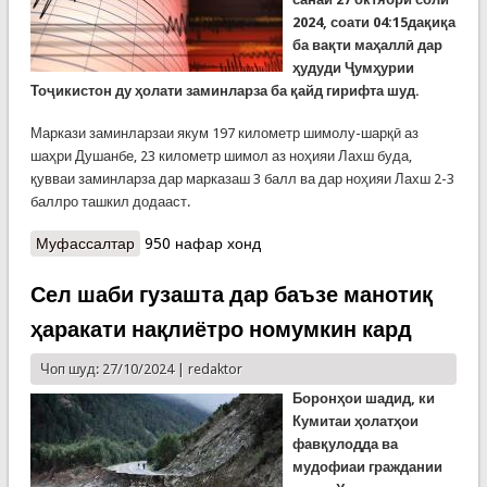
2024, соати 04:15дақиқа
ба вақти маҳаллӣ дар
ҳудуди Ҷумҳурии
Тоҷикистон ду ҳолати заминларза ба қайд гирифта шуд.
Маркази заминларзаи якум 197 километр шимолу-шарқӣ аз
шаҳри Душанбе, 23 километр шимол аз ноҳияи Лахш буда,
қувваи заминларза дар марказаш 3 балл ва дар ноҳияи Лахш 2-3
баллро ташкил додааст.
Муфассалтар
о Ду заминларза дар як субҳ
950 нафар хонд
Сел шаби гузашта дар баъзе манотиқ
ҳаракати нақлиётро номумкин кард
Чоп шуд: 27/10/2024 |
redaktor
Боронҳои шадид, ки
Кумитаи ҳолатҳои
фавқулодда ва
мудофиаи граждании