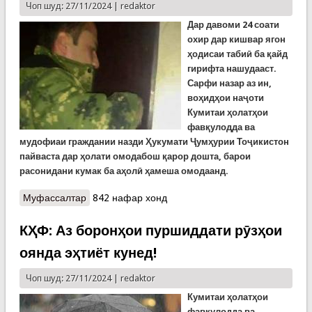
Чоп шуд: 27/11/2024 |
redaktor
Дар давоми 24 соати
охир дар кишвар ягон
ҳодисаи табиӣ ба қайд
гирифта нашудааст.
Сарфи назар аз ин,
воҳидҳои наҷоти
Кумитаи ҳолатҳои
фавқулодда ва
мудофиаи граждании назди Ҳукумати Ҷумҳурии Тоҷикистон
пайваста дар ҳолати омодабош қарор дошта, барои
расонидани кумак ба аҳолӣ ҳамеша омодаанд.
Муфассалтар
о Наҷоти кӯдакон дар хонае, ки дар баставу
842 нафар хонд
модар наметавонист вориди он шавад
КҲФ: Аз боронҳои пуршиддати рӯзҳои
оянда эҳтиёт кунед!
Чоп шуд: 27/11/2024 |
redaktor
Кумитаи ҳолатҳои
фавқулодда ва