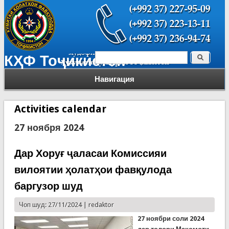
Поиск
КҲФ Тоҷикистон
Форма поиска
Навигация
Activities calendar
27 ноября 2024
Дар Хоруғ ҷаласаи Комиссияи
вилоятии ҳолатҳои фавқулода
баргузор шуд
Чоп шуд: 27/11/2024 |
redaktor
27 ноябри соли 2024