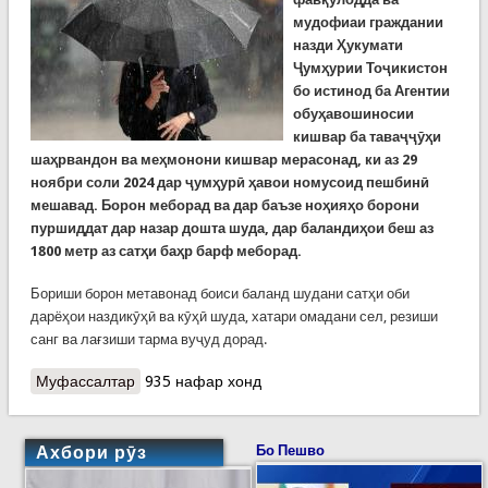
мудофиаи граждании
назди Ҳукумати
Ҷумҳурии Тоҷикистон
бо истинод ба Агентии
обуҳавошиносии
кишвар ба таваҷҷӯҳи
шаҳрвандон ва меҳмонони кишвар мерасонад, ки аз 29
ноябри соли 2024 дар ҷумҳурӣ ҳавои номусоид пешбинӣ
мешавад. Борон меборад ва дар баъзе ноҳияҳо борони
пуршиддат дар назар дошта шуда, дар баландиҳои беш аз
1800 метр аз сатҳи баҳр барф меборад.
Бориши борон метавонад боиси баланд шудани сатҳи оби
дарёҳои наздикӯҳӣ ва кӯҳӣ шуда, хатари омадани сел, резиши
санг ва лағзиши тарма вуҷуд дорад.
Муфассалтар
о КҲФ: Аз боронҳои пуршиддати рӯзҳои оянда
935 нафар хонд
эҳтиёт кунед!
Ахбори рӯз
Бо Пешво