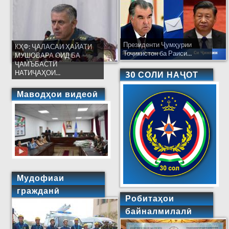
Президенти Ҷумҳурии
КҲФ: ҶАЛАСАИ ҲАЙАТИ
Тоҷикистон ба Раиси...
МУШОВАРА ОИД БА
ҶАМЪБАСТИ
НАТИҶАҲОИ...
30 СОЛИ НАҶОТ
Маводҳои видеоӣ
Мудофиаи
гражданӣ
Робитаҳои
байналмилалӣ