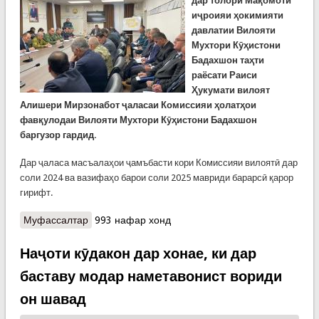
дар толори Мақомоти
иҷроияи ҳокимияти
давлатии Вилояти
Мухтори Кӯҳистони
Бадахшон таҳти
раёсати Раиси
Ҳукумати вилоят
Алишери Мирзонабот ҷаласаи Комиссияи ҳолатҳои
фавқулодаи Вилояти Мухтори Кӯҳистони Бадахшон
баргузор гардид.
Дар ҷаласа масъалаҳои ҷамъбасти кори Комиссияи вилоятӣ дар
соли 2024 ва вазифаҳо барои соли 2025 мавриди барарсӣ қарор
гирифт.
Муфассалтар
о Дар Хоруғ ҷаласаи Комиссияи вилоятии
993 нафар хонд
ҳолатҳои фавқулода баргузор шуд
Наҷоти кӯдакон дар хонае, ки дар
баставу модар наметавонист вориди
он шавад