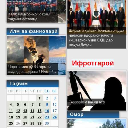
КҲФ: Ҳамкориҳо бозҳам
тақвият ёфтаанд
Ширкати ҳайати Тоҷикистон дар
Илм ва фанноварӣ
ҷаласаи идораҳои наҷоти
кишварҳои узви СҲШ дар
шаҳри Деҳлӣ
Ифротгароӣ
Чаро замин рӯ ба гармои
шадид овардааст? Илм чӣ...
Тақвим
ПН
ВТ
СР
ЧТ
ПТ
СБ
ВС
1
2
3
Терроризм вабои аср
4
5
6
7
8
9
10
11
12
13
14
15
16
17
Омор
18
19
20
21
22
23
24
25
26
27
28
29
30