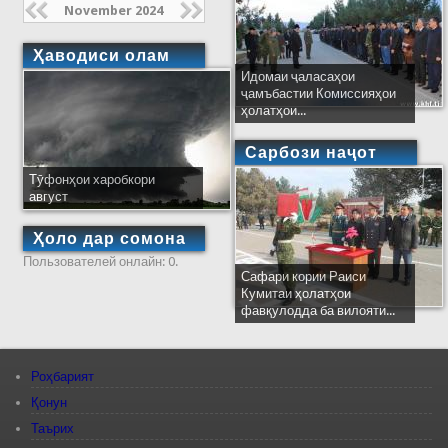
November 2024
Ҳаводиси олам
Идомаи ҷаласаҳои
ҷамъбастии Комиссияҳои
ҳолатҳои...
Сарбози наҷот
Тӯфонҳои харобкори
август
Ҳоло дар сомона
Пользователей онлайн: 0.
Сафари кории Раиси
Кумитаи ҳолатҳои
фавқулодда ба вилояти...
Роҳбарият
Қонун
Таърих