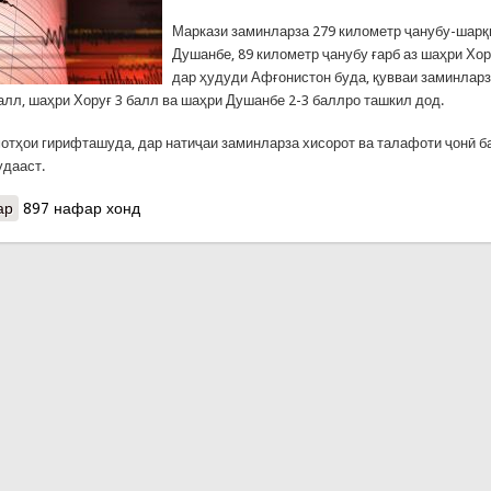
Маркази заминларза 279 километр ҷанубу-шарқ
Душанбе, 89 километр ҷанубу ғарб аз шаҳри Хо
дар ҳудуди Афғонистон буда, қувваи заминларз
алл, шаҳри Хоруғ 3 балл ва шаҳри Душанбе 2-3 баллро ташкил дод.
отҳои гирифташуда, дар натиҷаи заминларза хисорот ва талафоти ҷонӣ б
дааст.
ар
о Дар ҳудуди мамлакат заминларза ба қайд гирифта шуд
897 нафар хонд