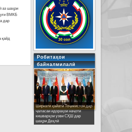
ӣ аз шаҳри
руғи ВМКБ
а дар
а қайд
Робитаҳои
байналмилалӣ
Ширкати ҳайати Тоҷикистон дар
ҷаласаи идораҳои наҷоти
кишварҳои узви СҲШ дар
шаҳри Деҳлӣ