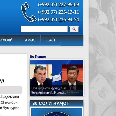
Поиск
Форма поиска
И ХОЛӢ
ТАМОС
REACT
Бо Пешво
уд
Президенти Ҷумҳурии
Тоҷикистон ба Раиси...
 Академияи
 28 ноябри
30 СОЛИ НАҶОТ
аи Ҷумҳурии
.