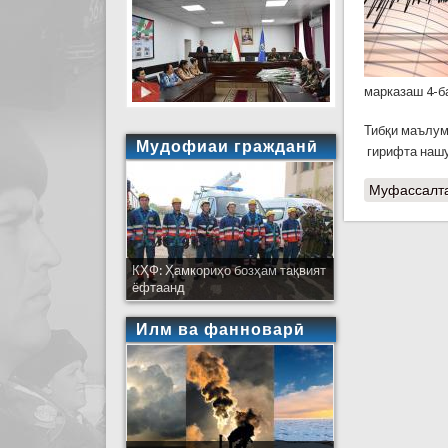
марказаш 4-б
Тибқи маълум
Мудофиаи гражданӣ
гирифта нашу
Муфассалт
КҲФ: Ҳамкориҳо бозҳам тақвият
ёфтаанд
Илм ва фанноварӣ