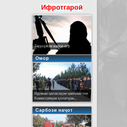
Ифротгароӣ
Терроризм вабои аср
Омор
Идомаи ҷаласаҳои ҷамъбастии
Комиссияҳои ҳолатҳои...
Сарбози наҷот