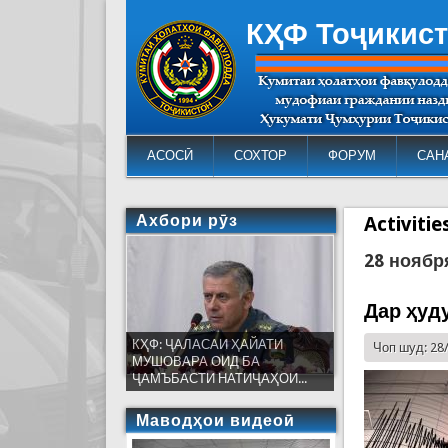
КҲФ Тоҷикис
АСОСӢ
СОХТОР
ФОРУМ
САН
Ахбори рӯз
Activiti
28 ноябр
Дар ҳуд
КҲФ: ҶАЛАСАИ ҲАЙАТИ
Чоп шуд: 28
МУШОВАРА ОИД БА
ҶАМЪБАСТИ НАТИҶАҲОИ...
Маводҳои видеоӣ