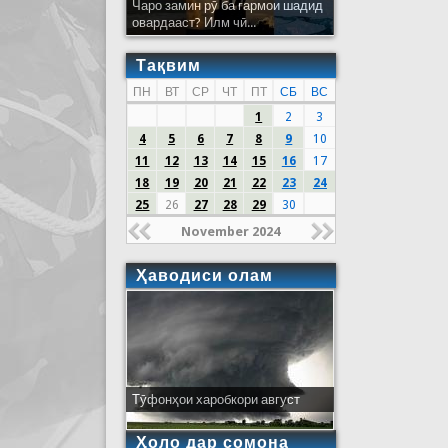
Чаро замин рӯ ба гармои шадид
овардааст? Илм чӣ...
Тақвим
ПН
ВТ
СР
ЧТ
ПТ
СБ
ВС
1
2
3
4
5
6
7
8
9
10
11
12
13
14
15
16
17
18
19
20
21
22
23
24
25
26
27
28
29
30
November 2024
Ҳаводиси олам
Тӯфонҳои харобкори август
Ҳоло дар сомона