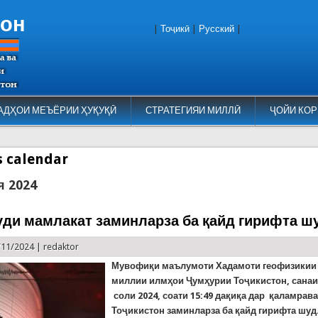
тон
|
Тоҷикӣ
|
Русский
|
АДҲОИ МЕЪЁРИИ ҲУҚУҚӢ
СТРАТЕГИЯИ МИЛЛӢ
ҶОЙИ КОР
es calendar
я 2024
уди мамлакат заминларза ба қайд гирифта ш
/11/2024 |
redaktor
Мувофиқи маълумоти Хадамоти геофизикии
миллии илмҳои Ҷумҳурии Тоҷикистон, санаи
соли 2024, соати 15:49 дақиқа дар қаламрав
Тоҷикистон заминларза ба қайд гирифта шуд