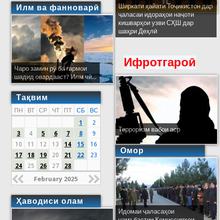
Ширкати ҳайати Тоҷикистон дар
Илм ва фанноварӣ
ҷаласаи идораҳои наҷоти
кишварҳои узви СҲШ дар
шаҳри Деҳлӣ
Ифротгароӣ
Чаро замин рӯ ба гармои
шадид овардааст? Илм чӣ...
Тақвим
ПН
ВТ
СР
ЧТ
ПТ
СБ
ВС
1
2
Терроризм вабои аср
3
4
5
6
7
8
9
10
11
12
13
14
15
16
Омор
17
18
19
20
21
22
23
24
25
26
27
28
February 2025
Ҳаводиси олам
Идомаи ҷаласаҳои
ҷамъбастии Комиссияҳои