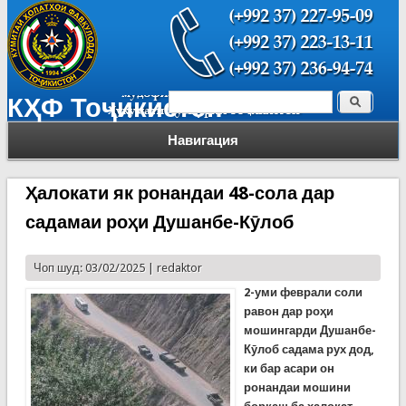
Поиск
КҲФ Тоҷикистон
Форма поиска
Навигация
Ҳалокати як ронандаи 48-сола дар
садамаи роҳи Душанбе-Кӯлоб
Чоп шуд: 03/02/2025 |
redaktor
2-уми феврали соли
равон дар роҳи
мошингарди Душанбе-
Кӯлоб садама рух дод,
ки бар асари он
ронандаи мошини