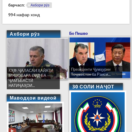
барчасп:
Ахбори рӯз
994 нафар хонд
Ахбори рӯз
Бо Пешво
Президенти Ҷумҳурии
КҲФ: ҶАЛАСАИ ҲАЙАТИ
Тоҷикистон ба Раиси...
МУШОВАРА ОИД БА
ҶАМЪБАСТИ
НАТИҶАҲОИ...
30 СОЛИ НАҶОТ
Маводҳои видеоӣ