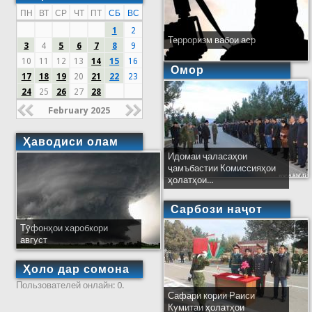
ПН
ВТ
СР
ЧТ
ПТ
СБ
ВС
1
2
Терроризм вабои аср
3
4
5
6
7
8
9
10
11
12
13
14
15
16
Омор
17
18
19
20
21
22
23
24
25
26
27
28
February 2025
Ҳаводиси олам
Идомаи ҷаласаҳои
ҷамъбастии Комиссияҳои
ҳолатҳои...
Сарбози наҷот
Тӯфонҳои харобкори
август
Ҳоло дар сомона
Пользователей онлайн: 0.
Сафари кории Раиси
Кумитаи ҳолатҳои