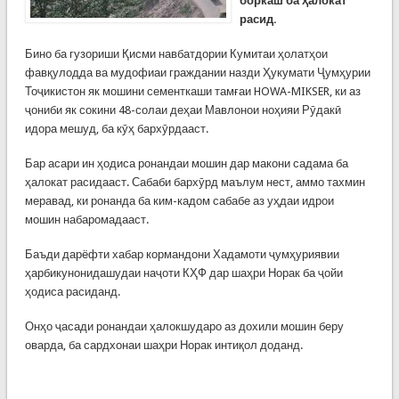
боркаш ба ҳалокат
расид.
Бино ба гузориши Қисми навбатдории Кумитаи ҳолатҳои
фавқулодда ва мудофиаи граждании назди Ҳукумати Ҷумҳурии
Тоҷикистон як мошини сементкаши тамғаи HOWA-MIKSER, ки аз
ҷониби як сокини 48-солаи деҳаи Мавлонои ноҳияи Рӯдакӣ
идора мешуд, ба кӯҳ бархӯрдааст.
Бар асари ин ҳодиса ронандаи мошин дар макони садама ба
ҳалокат расидааст. Сабаби бархӯрд маълум нест, аммо тахмин
меравад, ки ронанда ба ким-кадом сабабе аз уҳдаи идрои
мошин набаромадааст.
Баъди дарёфти хабар кормандони Хадамоти ҷумҳуриявии
ҳарбикунонидашудаи наҷоти КҲФ дар шаҳри Норак ба ҷойи
ҳодиса расиданд.
Онҳо ҷасади ронандаи ҳалокшударо аз дохили мошин беру
оварда, ба сардхонаи шаҳри Норак интиқол доданд.