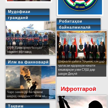
Мудофиаи
гражданӣ
Робитаҳои
байналмилалӣ
КҲФ: Ҳамкориҳо бозҳам
тақвият ёфтаанд
Ширкати ҳайати Тоҷикистон дар
Илм ва фанноварӣ
ҷаласаи идораҳои наҷоти
кишварҳои узви СҲШ дар
шаҳри Деҳлӣ
Ифротгароӣ
Чаро замин рӯ ба гармои
шадид овардааст? Илм чӣ...
Тақвим