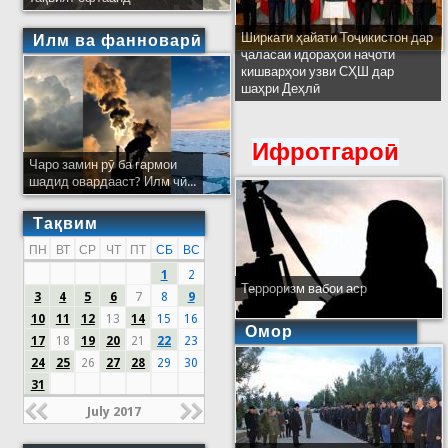
Ширкати ҳайати Тоҷикистон дар
Илм ва фанноварӣ
ҷаласаи идораҳои наҷоти
кишварҳои узви СҲШ дар
шаҳри Деҳлӣ
Ифротгароӣ
Чаро замин рӯ ба гармои
шадид овардааст? Илм чӣ...
Тақвим
ПН
ВТ
СР
ЧТ
ПТ
СБ
ВС
1
2
Терроризм вабои аср
3
4
5
6
7
8
9
10
11
12
13
14
15
16
Омор
17
18
19
20
21
22
23
24
25
26
27
28
29
30
31
July 2017