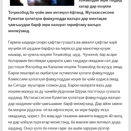
хонаводаи зери таҳдид
хатар дар ноҳияи
Тоҷикобод ба ҷойи амн интиқол ёфтанд. Мутахассисони
Кумитаи ҳолатҳои фавқулодда вазъро дар минтақаи
ҷамъшудаи барф зери назорат гирифтаву вазъро
меомӯзанд.
Гармои шадиди охири ҳафтаи гузашта ва аввали ҳафтаи ҷорӣ
муҷиби об шудани барфҳо ва пиряхҳо дар манотиқи куҳии
кишвар, аз ҷумла ноҳияи Тоҷикобод шуд. Чунончӣ, бар асари
болоравии бесобиқаи ҳарорати ҳаво таҳдиди омадани сел дар
рустоҳои Фатҳобод ва Капалии ноҳияи Тоҷикобод ба вуҷуд омад.
Барои пешгирӣ аз оқибатҳои эҳтимолии ҳолати фавқулодда
Комиссияи ҳолатҳои фавқулоддаи ноҳия ба ҷойи ҳодиса омад
ва Ситоди муштарак созмон дод. Барои назорати вазъ дар
ноҳияи мазкур аз ду ҷониби рӯдхонаи Шӯрак постгоҳҳо гузошта
шуданд. Мутахассисони Кумитаи ҳолатҳои фавқулодда вазъро
дар наздикии ҷойи ҷамъшавии барф меомӯзанд. Дар айни замон
ба маҷрои рӯдхона об ва ифлосиҳое, ки зери барфу яхҳо
омадаанд, ҷорист. Бо мақсади таъмини амнияти мардум 40 оила,
ки дар ҷойҳои пурхатар мезистанд, ба макони амн интиқол дода
шуданд. Онҳо ҳоло бо ғизои гарм ва ашёи зарурии рӯзгор