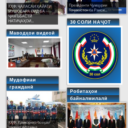
Президенти Ҷумҳурии
КҲФ: ҶАЛАСАИ ҲАЙАТИ
Тоҷикистон ба Раиси...
МУШОВАРА ОИД БА
ҶАМЪБАСТИ
НАТИҶАҲОИ...
30 СОЛИ НАҶОТ
Маводҳои видеоӣ
Мудофиаи
гражданӣ
Робитаҳои
байналмилалӣ
КҲФ: Ҳамкориҳо бозҳам
тақвият ёфтаанд