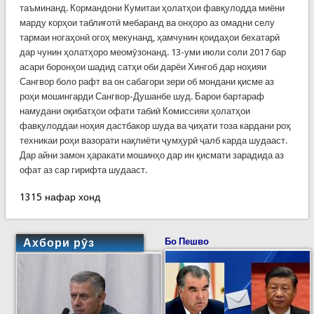
таъминанд. Кормандони Кумитаи ҳолатҳои фавқулодда миёни
марду корҳои таблиғотӣ мебаранд ва онҳоро аз омадни селу
тармаи ногаҳонӣ огоҳ мекунанд, ҳамчунин қоидаҳои бехатарӣ
дар чунин ҳолатҳоро меомӯзонанд. 13-уми июли соли 2017 бар
асари боронҳои шадид сатҳи оби дарёи Хингоб дар ноҳияи
Сангвор боло рафт ва он сабагори зери об мондани қисме аз
роҳи мошингарди Сангвор-Душанбе шуд. Барои бартараф
намудани оқибатҳои офати табиӣ Комиссияи ҳолатҳои
фавқулоддаи ноҳия дастбакор шуда ва ҷиҳати тоза кардани роҳ
техникаи роҳи вазорати нақлиёти ҷумҳурӣ ҷалб карда шудааст.
Дар айни замон ҳаракати мошинҳо дар ин қисмати зарадида аз
офат аз сар гирифта шудааст.
1315 нафар хонд
Ахбори рӯз
Бо Пешво