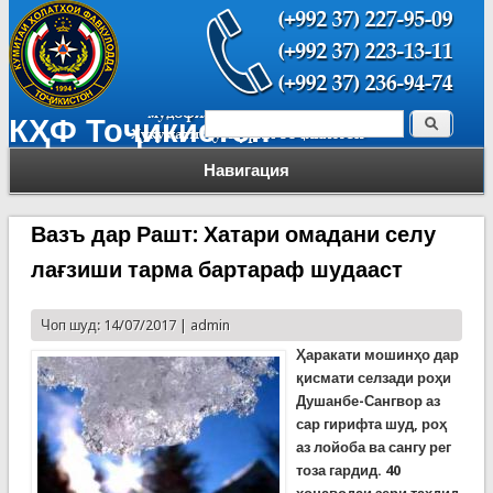
Поиск
КҲФ Тоҷикистон
Форма поиска
Навигация
Вазъ дар Рашт: Хатари омадани селу
лағзиши тарма бартараф шудааст
Чоп шуд: 14/07/2017 |
admin
Ҳаракати мошинҳо дар
қисмати селзади роҳи
Душанбе-Сангвор аз
сар гирифта шуд, роҳ
аз лойоба ва сангу рег
тоза гардид. 40