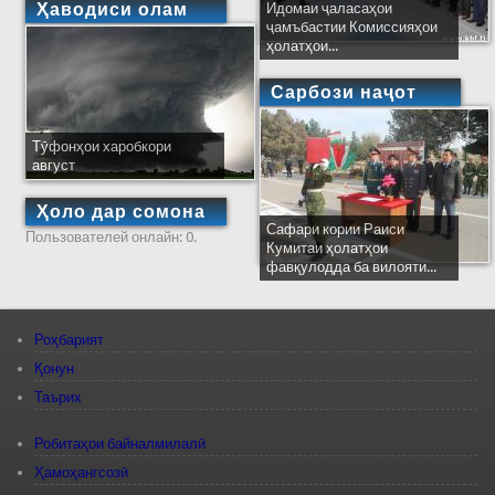
Ҳаводиси олам
Идомаи ҷаласаҳои
ҷамъбастии Комиссияҳои
ҳолатҳои...
Сарбози наҷот
Тӯфонҳои харобкори
август
Ҳоло дар сомона
Сафари кории Раиси
Пользователей онлайн: 0.
Кумитаи ҳолатҳои
фавқулодда ба вилояти...
Роҳбарият
Қонун
Таърих
Робитаҳои байналмилалӣ
Ҳамоҳангсозӣ