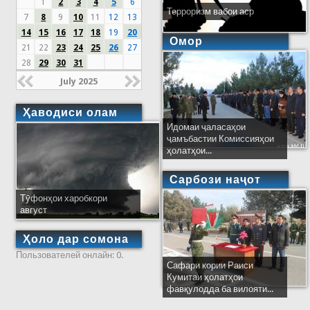
1
2
3
4
5
6
Терроризм вабои аср
7
8
9
10
11
12
13
14
15
16
17
18
19
20
Омор
21
22
23
24
25
26
27
28
29
30
31
July 2025
Ҳаводиси олам
Идомаи ҷаласаҳои
ҷамъбастии Комиссияҳои
ҳолатҳои...
Сарбози наҷот
Тӯфонҳои харобкори
август
Ҳоло дар сомона
Пользователей онлайн: 0.
Сафари кории Раиси
Кумитаи ҳолатҳои
фавқулодда ба вилояти...