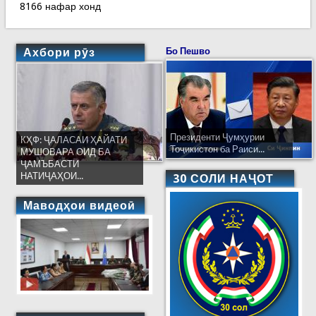
8166 нафар хонд
Ахбори рӯз
Бо Пешво
Президенти Ҷумҳурии
КҲФ: ҶАЛАСАИ ҲАЙАТИ
Тоҷикистон ба Раиси...
МУШОВАРА ОИД БА
ҶАМЪБАСТИ
НАТИҶАҲОИ...
30 СОЛИ НАҶОТ
Маводҳои видеоӣ