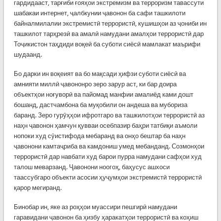
гардидааст, тарғиби ғояҳои экстремизм ва терроризм тавассути
шабакаи интернет, ҷалбкунии ҷавонон ба сафи ташкилоти
байналмилалии экстремистӣ террористӣ, кушишҳои аз ҷониби ин
ташкилот тарҳрезӣ ва амалӣ намудани амалҳои террористӣ дар
Тоҷикистон таҳдиди воқеӣ ба суботи сиёсӣ мамлакат маърифи
шудаанд.
Бо дарки ин воқеият ва бо мақсади ҳифзи суботи сиёсӣ ва
амнияти миллӣ ҷавононро зеро зарур аст, ки бар доира
объектҳои ноғуворӣ ва пайомад манфии амалиёд ками дошт
бошанд, дастчамбона ба муқобили он андеша ва мубориза
баранд. Зеро гурӯҳҳои ифротгаро ва ташкилотҳои террористӣ аз
наҳн ҷавонон ҳамчун қувваи осебпазир баҳри татбиқи аъмоли
нопоки худ сӯистифода мебаранд ва онҳо бештар ба наҳн
ҷавонони камтаҷриба ва камдониш умед мебанданд. Созмонҳои
террористӣ дар навбати худ барои пурра намудани сафҳои худ
талош меварзанд. Ҷавонони ноогоҳ, баҳусус ашхоси
таассубгаро объекти асосии ҳуҷумҳои экстремистӣ террористӣ
қарор мегиранд.
Бинобар ин, яке аз роҳҳои муассири пешгирӣ намудани
гаравидани ҷавонон ба ҳизбу ҳаракатҳои террористӣ ва коҳиш