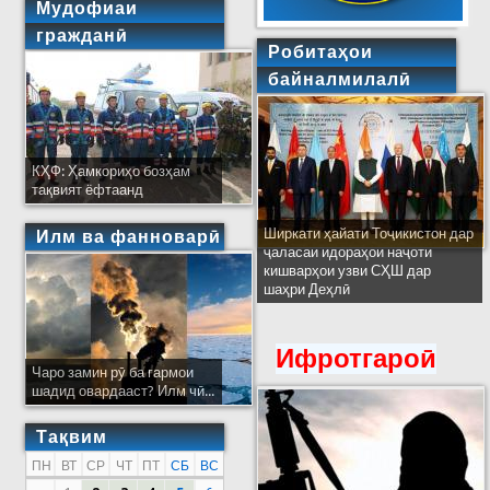
Мудофиаи
гражданӣ
Робитаҳои
байналмилалӣ
КҲФ: Ҳамкориҳо бозҳам
тақвият ёфтаанд
Ширкати ҳайати Тоҷикистон дар
Илм ва фанноварӣ
ҷаласаи идораҳои наҷоти
кишварҳои узви СҲШ дар
шаҳри Деҳлӣ
Ифротгароӣ
Чаро замин рӯ ба гармои
шадид овардааст? Илм чӣ...
Тақвим
ПН
ВТ
СР
ЧТ
ПТ
СБ
ВС