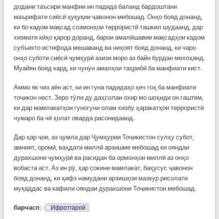
додани таъсири манфии ин падида баланд бардоштани
маърифати сиёсӣ ҳуқуқии ҷавонон мебошад. Онҳо бояд донанд,
ки бо кадом мақсад созмонҳои террористӣ ташкил шудаанд, дар
хизмати кӣҳо қарор доранд, барои амалӣшавии мақсадҳои кадом
субъекто истифода мешаванд ва ниҳоят бояд донанд, ки чаро
онҳо суботи сиёсӣ ҷумҳурӣ азизи моро аз байн бурдан мехоҳанд.
Муайян бояд кард, ки чунун амалҳои таҳрибӣ ба манфиати кист.
Аммо як чиз аён аст, ки ин гуна падидаҳо ҳеч гоҳ ба манфиати
тоҷикон нест. Зеро тӯли ду даҳсолаи охир мо шоҳиди он гаштем,
ки дар мамлакатҳои гуногуни олам хизбу ҳаракатҳои террористӣ
чумаро ба чӣ ҳолат оварда расонидаанд.
Дар ҳар ҷое, аз ҷумла дар Ҷумҳурии Тоҷикистон сулҳу субот,
амният, оромӣ, ваҳдати миллӣ арзишме мебошад ки ояндаи
дурахшони ҷумҳурӣ ва расидан ба ормонҳои миллӣ аз онҳо
вобаста аст. Аз ин рӯ, ҳар сокини мамлакат, баҳусус ҷавонон
бояд донанд, ки ҳифз намудани арзишҳои мазкур рисолати
муқаддас ва кафили ояндаи дурахшони Тоҷикистон мебошад.
барчасп:
Ифротгароӣ