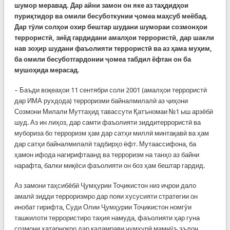
шумор меравад. Дар айни замон он яке аз таҳдидҳои
пуриқтидор ва омили бесуботкунии ҷомеа маҳсуб меёбад.
Дар тӯли солҳои охир бештар шудани шумораи созмонҳои
террористӣ, зиёд гардидани амалҳои террористӣ, дар шакли
нав зоҳир шудани фаъолияти террористӣ ва аз ҳама муҳим,
ба омили бесуботгардонии ҷомеа табдил ёфтан он ба
мушоҳида мерасад.
– Баъди воқеаҳои 11 сентябри соли 2001 (амалҳои террористӣ
дар ИМА рухдода) терроризми байналмилалӣ аз ҷиҳони
Созмони Милали Муттаҳид тавассути Қатъномаи №1 ыш арзёбӣ
шуд. Аз ин лиҳоз, дар самти фаъолияти зиддитеррористӣ ва
мубориза бо терроризм ҳам дар сатҳи миллӣ минтақавӣ ва ҳам
дар сатҳи байналмилалӣ тадбирҳо ёфт. Мутаассифона, ба
ҳамон ифода нагирифтаанд ва терроризм на танҳо аз байни
нарафта, балки миқёси фаъолияти он боз ҳам бештар гардид.
Аз замони таҳсибёбӣ Ҷумҳурии Тоҷикистон низ иҷрои дало
амалӣ зидди терроризмро дар пояи хусусияти стратегии он
инобат гирифта, Суди Олии Ҷумҳурии Тоҷикистон номгӯи
ташкилоти террористиро таҳия намуда, фаъолияти ҳар гуна
созмони хатарнокро дар қаламрави ҷумҳурӣ мамнӯъ эълон