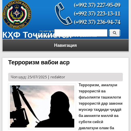
Поиск
КҲФ Тоҷикистон
Форма поиска
Навигация
Терроризм вабои аср
Чоп шуд: 25/07/2025 |
redaktor
Терроризм, амалҳои
террористӣ ва
фаъолияти ташкилоти
террористӣ дар замони
муосир таҳдиди ҷиддӣ
ба амнияти миллӣ ва
суботи сиёсӣ
давлатҳои олам ба