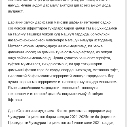
намуд. Чунин иқдом дар мамлакатҳои дигар низ анҷом дода
шудааст.
Дар айни замон дар фазои маҷозии шабакаи интернет садҳо
созмонҳои ифротгароё тундгаро барои ҷалби таваҷҷуҳи одамон
ба таблиғу ташвиқи ғояҳои худ машғул гардида, бо усулҳои
назарифирибии сиёсӣ ҷавононро мағзшӯӣ намуда истодаанд.
Мутаассифона, мушоҳидаҳо нишон медиҳанд, ки бархе
ҷавонони ноогоҳ ба доми ин гуна созмонҳо афтода, аз ғояҳои
онҳо пайравӣ менамоянд. Чунин ҳолатро ба инобат гирифта,
гуфтан мумкин аст, ки ҳар созмоне, ки дар сатҳи шӯрии
ҷамъиятӣ фазои тарс ба вуҷуд овардан мехоҳад, метавона гуфт,
ки аллакай ба фаъолияти террористӣ машғул гардидааст. Дар
чунин шароит мо терроризми иттилоотиро мушоҳида менамоем.
Яъне, амалӣшавии мақсадҳои террористӣ тавассути
технологияи иттилоотӣ ҳоло ба воқеияти имрӯзӣ табдил
ёфтааст.
Дар «Стратегияи муқовимат ба экстремизм ва терроризм дар
Ҷумҳурии Тоҷикистон барои солҳои 2021-2025», ки бо фармони
Президенти Ҷумҳурии Тоҷикистон аз 1 июни соли 2021 тасдиқ