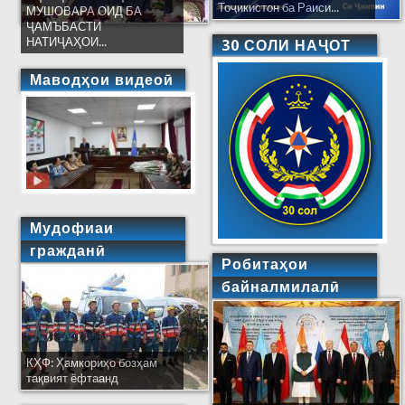
Тоҷикистон ба Раиси...
МУШОВАРА ОИД БА
ҶАМЪБАСТИ
НАТИҶАҲОИ...
30 СОЛИ НАҶОТ
Маводҳои видеоӣ
Мудофиаи
гражданӣ
Робитаҳои
байналмилалӣ
КҲФ: Ҳамкориҳо бозҳам
тақвият ёфтаанд