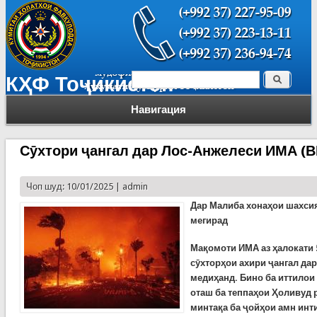
Поиск
КҲФ Тоҷикистон
Форма поиска
Навигация
Сӯхтори ҷангал дар Лос-Анжелеси ИМА (
Чоп шуд: 10/01/2025 |
admin
Дар Малиба хонаҳои шахси
мегирад
Мақомоти ИМА аз ҳалокати 
сӯхторҳои ахири ҷангал да
медиҳанд. Бино ба иттилои 
оташ ба теппаҳои Ҳоливуд 
минтақа ба ҷойҳои амн инт