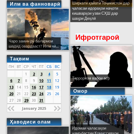
Ширкати ҳайати Тоҷикистон дар
Илм ва фанноварӣ
ҷаласаи идораҳои наҷоти
кишварҳои узви СҲШ дар
шаҳри Деҳлӣ
Ифротгароӣ
Чаро замин рӯ ба гармои
шадид овардааст? Илм чӣ...
Тақвим
ПН
ВТ
СР
ЧТ
ПТ
СБ
ВС
1
2
3
4
5
Терроризм вабои аср
6
7
8
9
10
11
12
13
14
15
16
17
18
19
Омор
20
21
22
23
24
25
26
27
28
29
30
31
January 2025
Ҳаводиси олам
Идомаи ҷаласаҳои
ҷамъбастии Комиссияҳои