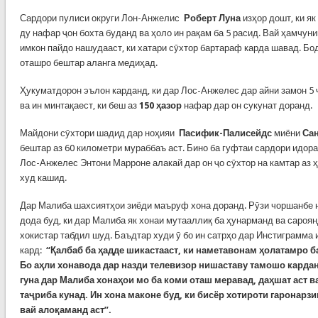
Сардори пулиси округи Лон-Анжелис
Роберт Луна
изҳор дошт, ки як
ду нафар ҷон бохта буданд ва ҳоло ин рақам ба 5 расид. Вай ҳамчунин
имкон пайдо нашудааст, ки хатари сӯхтор бартараф карда шавад. Б
оташро бештар аланга медиҳад.
Ҳукуматдорон эълон карданд, ки дар Лос-Анжелес дар айни замон 5 
ва ин минтақаест, ки беш аз
150 ҳазор
нафар дар он сукунат доранд.
Майдони сӯхтори шадид дар ноҳияи
Пасифик-Палисейдс
миёни
Са
бештар аз 60 километри мураббаъ аст. Бино ба гуфтаи сардори идор
Лос-Анжелес Энтони Марроне алакай дар он ҷо сӯхтор на камтар аз ҳ
худ кашид.
Дар Малиба шахсиятҳои зиёди маъруф хона доранд. Рӯзи чоршанбе
дода буд, ки дар Малиба як хонаи мутааллиқ ба ҳунарманд ва сароя
хокистар табдил шуд. Баъдтар худи ӯ бо ин сатрҳо дар Инстиграмма 
кард:
“Қалбаб ба ҳадде шикастааст, ки наметавонам ҳолатамро б
Бо аҳли хонавода дар назди телевизор нишаставу тамошо кардан
гуна дар Малиба хонаҳои мо ба коми оташ меравад, даҳшат аст в
таҷриба кунад. Ин хона маконе буд, ки бисёр хотироти гаронарз
вай алоқаманд аст”.