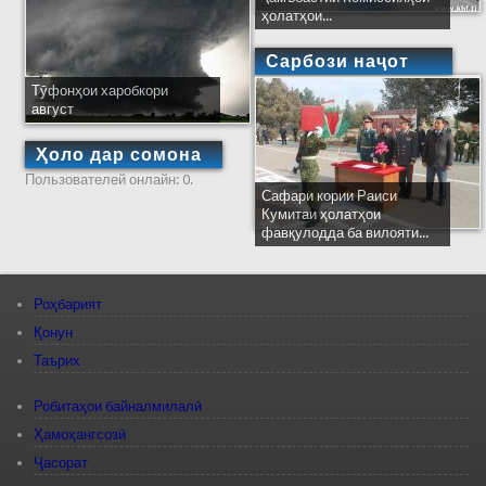
ҳолатҳои...
Сарбози наҷот
Тӯфонҳои харобкори
август
Ҳоло дар сомона
Пользователей онлайн: 0.
Сафари кории Раиси
Кумитаи ҳолатҳои
фавқулодда ба вилояти...
Роҳбарият
Қонун
Таърих
Робитаҳои байналмилалӣ
Ҳамоҳангсозӣ
Ҷасорат