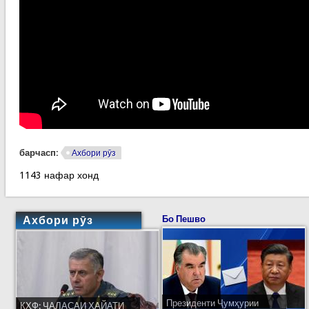
барчасп:
Ахбори рӯз
1143 нафар хонд
Ахбори рӯз
Бо Пешво
Президенти Ҷумҳурии
КҲФ: ҶАЛАСАИ ҲАЙАТИ