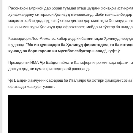
Расонаҳои амрикоӣ дар бораи туъмаи оташ шудани хонаҳои истиқома
ҳунармандону ситораҳои Ҳоливуд менависанд. Шаби панҷшанбе дар 
мақомот хабар доданд, ки сӯхтори дигаре дар минтақаи Ҳоливуд аланг
нишони машҳури Ҳоливуд қад афрохтааст, майдони сӯхтор ба шидд
Кишвардори Лос-Анжелес хабар дод, ки ба минтақаи Ҳоливуд неруҳо
шудаанд. “
Мо ин қувваҳоро ба Ҳоливуд фиристодем, то ба интиқ
кунанд ва бори гарони ин мусибат сабуктар шавад
”,-гуфт ӯ.
Президенти ИМА
Ҷо Байден
иёлати Калифорнияро минтақа офати та
дастур дод, ки кумакҳои федералӣ расонанд.
Ҷо Байден ҳамчунин сафараш ба Италияро ба хотири ҳамоҳангсозии 
офатзада мавқуф гузошт.