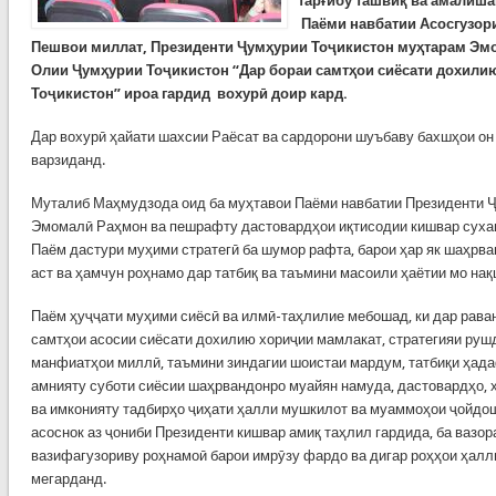
тарғибу ташвиқ ва амалиша
Паёми навбатии Асосгузори
Пешвои миллат, Президенти Ҷумҳурии Тоҷикистон муҳтарам Эм
Олии Ҷумҳурии Тоҷикистон “Дар бораи самтҳои сиёсати дохили
Тоҷикистон” ироа гардид вохурӣ доир кард.
Дар вохурӣ ҳайати шахсии Раёсат ва сардорони шуъбаву бахшҳои он
варзиданд.
Муталиб Маҳмудзода оид ба муҳтавои Паёми навбатии Президенти 
Эмомалӣ Раҳмон ва пешрафту дастовардҳои иқтисодии кишвар суханр
Паём дастури муҳими стратегӣ ба шумор рафта, барои ҳар як шаҳрв
аст ва ҳамчун роҳнамо дар татбиқ ва таъмини масоили ҳаётии мо на
Паём ҳуҷҷати муҳими сиёсӣ ва илмӣ-таҳлилие мебошад, ки дар рав
самтҳои асосии сиёсати дохилию хориҷии мамлакат, стратегияи руш
манфиатҳои миллӣ, таъмини зиндагии шоистаи мардум, татбиқи ҳад
амнияту суботи сиёсии шаҳрвандонро муайян намуда, дастовардҳо, 
ва имконияту тадбирҳо ҷиҳати ҳалли мушкилот ва муаммоҳои ҷойдош
асоснок аз ҷониби Президенти кишвар амиқ таҳлил гардида, ба вазор
вазифагузориву роҳнамоӣ барои имрӯзу фардо ва дигар роҳҳои ҳал
мегарданд.