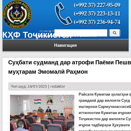
Поиск
КҲФ Тоҷикистон
Форма поиска
Навигация
Суҳбати судманд дар атрофи Паёми Пеш
муҳтарам Эмомалӣ Раҳмон
Чоп шуд: 24/01/2025 |
redaktor
Раёсати Кумитаи ҳолатҳои
гражданӣ дар вилояти Суғд 
иштироки СармутахассисиШ
иттилоотии Кумитаи иҷрои
Тоҷикистон дар вилояти Су
иҷрои тадбирҳои Ҳукумати