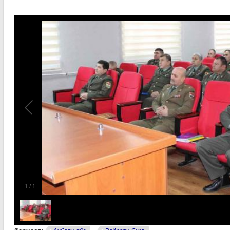
1
/
1