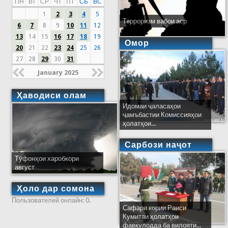
ПН
ВТ
СР
ЧТ
ПТ
СБ
ВС
1
2
3
4
5
Терроризм вабои аср
6
7
8
9
10
11
12
13
14
15
16
17
18
19
Омор
20
21
22
23
24
25
26
27
28
29
30
31
January 2025
Ҳаводиси олам
Идомаи ҷаласаҳои
ҷамъбастии Комиссияҳои
ҳолатҳои...
Сарбози наҷот
Тӯфонҳои харобкори
август
Ҳоло дар сомона
Пользователей онлайн: 0.
Сафари кории Раиси
Кумитаи ҳолатҳои
фавқулодда ба вилояти...