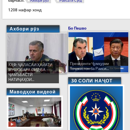
барчасп:
Ахбори рӯз
Раёсати Суғд
1208 нафар хонд
Ахбори рӯз
Бо Пешво
Президенти Ҷумҳурии
КҲФ: ҶАЛАСАИ ҲАЙАТИ
Тоҷикистон ба Раиси...
МУШОВАРА ОИД БА
ҶАМЪБАСТИ
НАТИҶАҲОИ...
30 СОЛИ НАҶОТ
Маводҳои видеоӣ