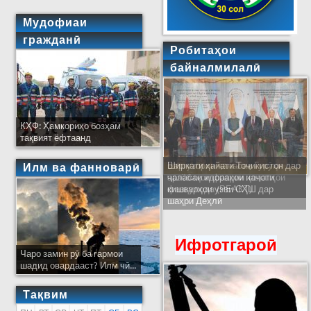
Мудофиаи
гражданӣ
Робитаҳои
байналмилалӣ
КҲФ: Ҳамкориҳо бозҳам
тақвият ёфтаанд
Ширкати ҳайати Тоҷикистон дар
Илм ва фанноварӣ
ҷаласаи идораҳои наҷоти
кишварҳои узви СҲШ дар
шаҳри Деҳлӣ
Ифротгароӣ
Чаро замин рӯ ба гармои
шадид овардааст? Илм чӣ...
Тақвим