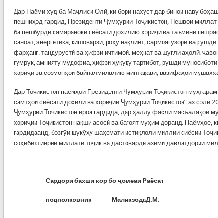
Дар Паёми худ ба Маҷлиси Олӣ, ки бори нахуст дар бинои наву боҳ
пешниҳод гардид, Президенти Ҷумҳурии Тоҷикистон, Пешвои милла
ба пешбурди самараноки сиёсати дохилию хориҷӣ ва таъмини пешраф
саноат, энергетика, кишоварзӣ, роҳу нақлиёт, сармоягузорӣ ва рушд
фарҳанг, тандурустӣ ва ҳифзи иҷтимоӣ, меҳнат ва шуғли аҳолӣ, ҷаво
гумрук, амнияту мудофиа, ҳифзи ҳуқуқу тартибот, рушди муносибот
хориҷӣ ва созмонҳои байналмилалию минтақавӣ, вазифаҳои мушахха
Дар Тоҷикистон паёмҳои Президенти Ҷумҳурии Тоҷикистон муҳтарам
самтҳои сиёсати дохилӣ ва хориҷии Ҷумҳурии Тоҷикистон” аз соли 2
Ҷумҳурии Тоҷикистон ироа гардида, дар ҳаллу фасли масъалаҳои му
хориҷии Тоҷикистон нақши асосӣ ва бағоят муҳим доранд. Паёмҳое, к
гардидаанд, бозгӯи шукӯҳу шаҳомати истиқлоли миллии сиёсии Тоҷик
соҳибихтиёрии миллати тоҷик ва дастоварди азими давлатдории ми
Сардори бахши кор бо ҷомеаи Раёсат
подполковник МаликзодаД.М.