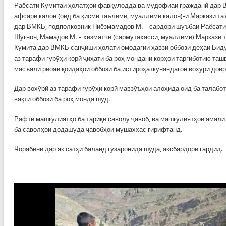
Раёсати Кумитаи ҳолатҳои фавқулодда ва мудофиаи гражданӣ дар ВМ
афсари калон (оид ба қисми таълимӣ, муаллими калон)-и Маркази т
дар ВМКБ, подполковник Ниёзмамадов М. – сардори шуъбаи Раёсат
Шуғнон, Мамадов М. – хизматчӣ (сармутахасси, муаллими) Маркази
Кумита дар ВМКБ санҷиши ҳолати омодагии ҳавзи оббози деҳаи Бид
аз тарафи гурӯҳи корӣ ҷиҳати ба роҳ мондани корҳои тарғиботию та
масъали риояи қоидаҳои оббозӣ ба истироҳаткунандагон вохӯрӣ доир
Дар вохӯрӣ аз тарафи гурӯҳи корӣ мавзӯъҳои алоҳида оид ба талабот
вақти оббозӣ ба роҳ монда шуд.
Рафти машғулиятҳо ба тариқи саволу ҷавоб, ва машғулиятҳои амалӣ 
ба саволҳои додашуда ҷавобҳои мушаххас гирифтанд.
Чорабинӣ дар як сатҳи баланд гузаронида шуда, аксбардорӣ гардид.