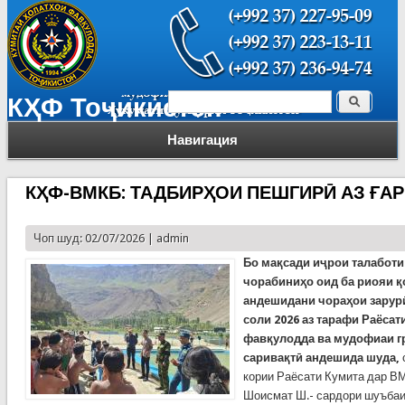
Поиск
КҲФ Тоҷикистон
Форма поиска
Навигация
КҲФ-ВМКБ: ТАДБИРҲОИ ПЕШГИРӢ АЗ ҒА
Чоп шуд: 02/07/2026 |
admin
Бо мақсади иҷрои талаботи
чорабиниҳо оид ба риояи қ
андешидани чораҳои зарур
соли 2026 аз тарафи Раёсат
фавқулодда ва мудофиаи г
саривақтӣ андешида шуда,
кории Раёсати Кумита дар В
Шоисмат Ш.- сардори шуъбаи