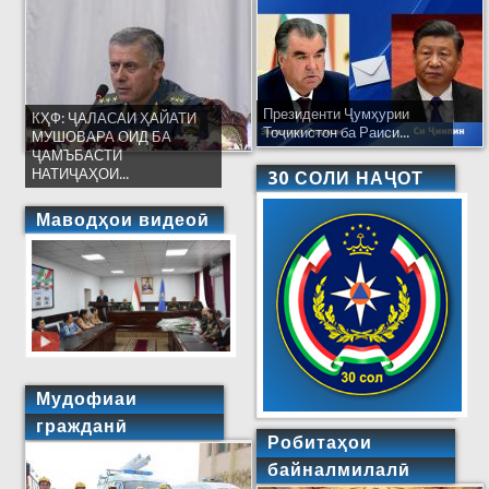
Президенти Ҷумҳурии
КҲФ: ҶАЛАСАИ ҲАЙАТИ
Тоҷикистон ба Раиси...
МУШОВАРА ОИД БА
ҶАМЪБАСТИ
НАТИҶАҲОИ...
30 СОЛИ НАҶОТ
Маводҳои видеоӣ
Мудофиаи
гражданӣ
Робитаҳои
байналмилалӣ