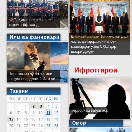
КҲФ: Ҳамкориҳо бозҳам
тақвият ёфтаанд
Ширкати ҳайати Тоҷикистон дар
Илм ва фанноварӣ
ҷаласаи идораҳои наҷоти
кишварҳои узви СҲШ дар
шаҳри Деҳлӣ
Ифротгароӣ
Чаро замин рӯ ба гармои
шадид овардааст? Илм чӣ...
Тақвим
ПН
ВТ
СР
ЧТ
ПТ
СБ
ВС
1
2
3
4
5
Терроризм вабои аср
6
7
8
9
10
11
12
13
14
15
16
17
18
19
Омор
20
21
22
23
24
25
26