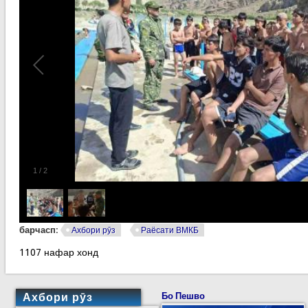
1
/
2
барчасп:
Ахбори рӯз
Раёсати ВМКБ
1107 нафар хонд
Ахбори рӯз
Бо Пешво