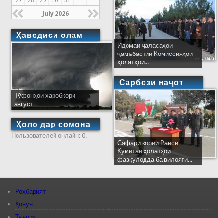
27
28
29
30
31
July 2026
Ҳаводиси олам
Идомаи ҷаласаҳои
ҷамъбастии Комиссияҳои
ҳолатҳои...
Сарбози наҷот
Тӯфонҳои харобкори
август
Ҳоло дар сомона
Пользователей онлайн: 0.
Сафари кории Раиси
Кумитаи ҳолатҳои
фавқулодда ба вилояти...
Роҳбарият
Қонун
Таърих