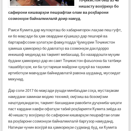
Тоҷикистон беш аз 40
нишасту вохӯриҳо бо
сафирони кишварҳои пешрафтаи олам ва роҳбарони
созмонҳои
байналмилалӣ доир намуд.
Раиси Кумита дар мулоқоташ бо хабарнигорон лаҳзае пеш гуфт,
ки бо мақсади ба ҳам овардани кӯшишҳо дар пешгирӣ ва
бартарафсозии ҳолатҳои фавқулодда Ҷумҳурии Тоҷикистон
ҳамеша ҳамкориҳо бо давлатҳо ва созмонҳои дахлдорро
инкишоф медиҳад ва тақвият мебахшад. Бо назардошти муҳим
будани ҳамкориҳо дар ин самт Тоҷикистон фаъолона ба татбиқи
ташаббусҳое, ки ба густариши майдони ҳуқуқӣ ва таҳкими
иртиботҳои мавҷудаи байнидавлатӣ равона шудаанд, мусоидат
мекунад.
Дар соли 2017 бо мақсади рушди минбаъдаи соҳа, мустаҳакам
намудани заминаи модию техникӣ, омӯзиш ва бозомӯзии
наҷотдиҳандагон, тақвият бахшидани равобити дуҷониба ҷиҳати
паст кардани хавфи офатҳои табиӣ роҳбарияти Кумита зиёда аз
40 нишасту вохӯриҳо бо сафирони кишварҳои пешрафтаи олам
ва роҳбарони созмонҳои байналмилалӣ баргузор намуданд.
Натиҷаи чунин вохӯрӣ ва ҳамкориҳои судманд буд, ки Кумита