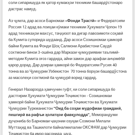
соли сипаришуда як қатор кумакҳои техникии башардӯстонаро
дастрас намуд.
Аз ҷумла, дар асоси Барномаи «
Фонди Трастӣ
»-и Федератсияи
Россия 12 адад ва лоиҳаи кӯмаки техникии Ҳукумати Ҷопон 19
адад техникаҳои махсус, таҷҳизот ва дигар лавозимоти соҳавӣ
ба Кумита супорида шудаанд. Дар асоси Созишномаи ҳамкорӣ
байни Кумита ва Фонди Шоҳ Салмони Арабистони Саудӣ
сохтмони бинои 3-ошёна дар Маркази ҷумҳуриявии таълимӣ-
методии Кумита оғоз гардида, айни замон дар арафаи анҷомёбӣ
қарор дорад. Дар доираи ҳамкорӣ бо Федератсияи Русия 40
тонна ва аз Ҷумҳурии Узбекистон 70 тонна борҳои башардўстона
аз масолеҳи сохтмонӣ ба ҷумҳурӣ ворид гардид.
Генерал Назарзода ҳамчунин гуфт, ки соли сипаришуда бо
дастгирии Ҳукумати Ҷумҳурии Тоҷикистон - Созишномаи
ҳамкорӣ байни Ҳукумати Ҷумҳурии Тоҷикистон ва Ҳукумати
Ҷумҳурии Туркманистон
“Оид ба соҳаи мудофиаи гражданӣ,
пешгирӣ ва рафъи ҳолатҳои фавқулодда”,
Меморандуми
дуҷониба бо Барномаи ҷаҳонии озуқаи Созмони Милали
Муттаҳид ва Ташкилоти байналмилалии ОКСФАМ дар Ҷумҳурии
Тоҷикистон ба имзо расонида шуд.