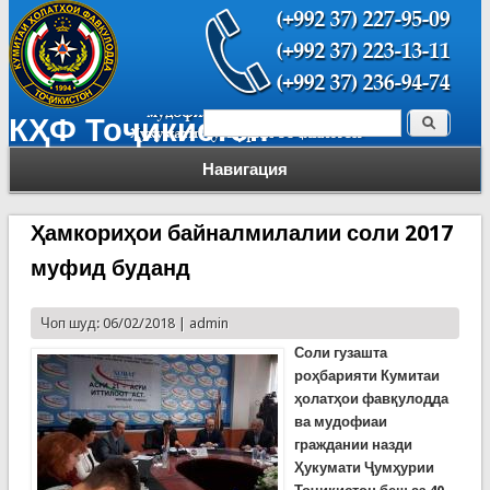
Поиск
КҲФ Тоҷикистон
Форма поиска
Навигация
Ҳамкориҳои байналмилалии соли 2017
муфид буданд
Чоп шуд: 06/02/2018 |
admin
Соли гузашта
роҳбарияти Кумитаи
ҳолатҳои фавқулодда
ва мудофиаи
граждании назди
Ҳукумати Ҷумҳурии