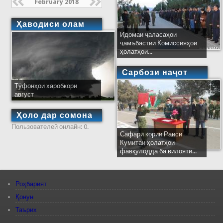
February 2018
Ҳаводиси олам
Идомаи ҷаласаҳои
ҷамъбастии Комиссияҳои
ҳолатҳои...
Сарбози наҷот
Тӯфонҳои харобкори
август
Ҳоло дар сомона
Пользователей онлайн: 0.
Сафари кории Раиси
Кумитаи ҳолатҳои
фавқулодда ба вилояти...
Роҳбарият
Қонун
Таърих