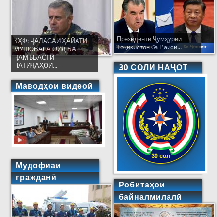
Президенти Ҷумҳурии
КҲФ: ҶАЛАСАИ ҲАЙАТИ
Тоҷикистон ба Раиси...
МУШОВАРА ОИД БА
ҶАМЪБАСТИ
НАТИҶАҲОИ...
30 СОЛИ НАҶОТ
Маводҳои видеоӣ
Мудофиаи
гражданӣ
Робитаҳои
байналмилалӣ