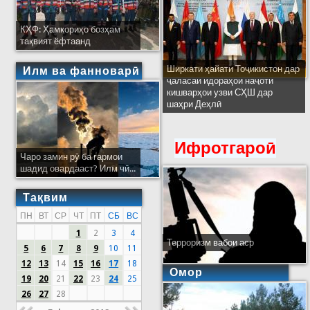
КҲФ: Ҳамкориҳо бозҳам
тақвият ёфтаанд
Ширкати ҳайати Тоҷикистон дар
Илм ва фанноварӣ
ҷаласаи идораҳои наҷоти
кишварҳои узви СҲШ дар
шаҳри Деҳлӣ
Ифротгароӣ
Чаро замин рӯ ба гармои
шадид овардааст? Илм чӣ...
Тақвим
ПН
ВТ
СР
ЧТ
ПТ
СБ
ВС
1
2
3
4
Терроризм вабои аср
5
6
7
8
9
10
11
12
13
14
15
16
17
18
Омор
19
20
21
22
23
24
25
26
27
28