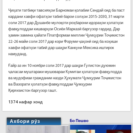
Ҷиҳати татбиқи тавсияҳои Барномаи қолабии Сендай оид ба паст
кардани хавфи офатҳои табиӣ барои солҳои 2015-2030, 31 марти
соли 2017 дар Душанбе мулоқоти роҳбарони идораҳои ҳолатҳои
фавқулоддаи кишварҳои Осиёи Марказӣ баргузор гардид. Дар
ҳамин замина ҳайати Платформаи миллии Ҷумҳурии Тоҷикистон
22-26 майи соли 2017 дар кори Форуми ҷаҳонӣ оид ба коҳиши
хавфи офатҳои табиӣ дар шаҳри Канкуни Мексика иштирок
намуданд.
Ғайр аз ин 10 ноябри соли 2017 дар шаҳри Гулистон дуюмин
ҷаласаи муштараки мушовараи Кумитаи ҳолатҳои фавқулодда
ва мудофиаи граждании назди Ҳукумати Ҷумҳурии Тоҷикистон
ва Вазорати ҳолатҳои фавқулоддаи Ҷумҳурии
Қирғизистон баргузор гашт.
1374 нафар хонд
Ахбори рӯз
Бо Пешво