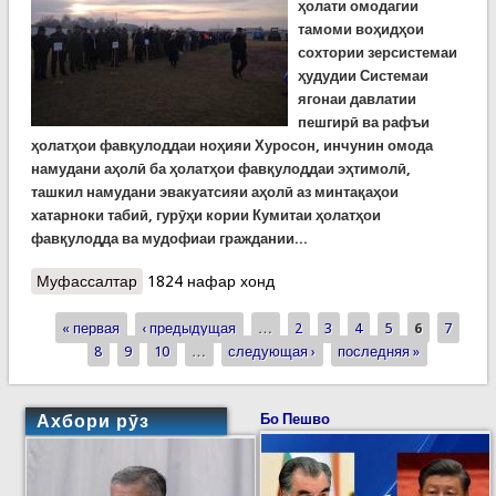
ҳолати омодагии
тамоми воҳидҳои
сохтории зерсистемаи
ҳудудии Системаи
ягонаи давлатии
пешгирӣ ва рафъи
ҳолатҳои фавқулоддаи
ноҳияи
Хуросон, инчунин омода
намудани аҳолӣ ба ҳолатҳои фавқулоддаи эҳтимолӣ,
ташкил намудани эвакуатсияи аҳолӣ аз минтақаҳои
хатарноки табиӣ, гурӯҳи кории Кумитаи ҳолатҳои
фавқулодда ва мудофиаи граждании...
Муфассалтар
о Омӯзишу тамринҳо дар ноҳияи Хуросон барои
1824 нафар хонд
пешгирӣ аз ҳолатҳои фавқулодаи эҳтимолӣ
« первая
‹ предыдущая
…
2
3
4
5
6
7
Страницы
8
9
10
…
следующая ›
последняя »
Ахбори рӯз
Бо Пешво