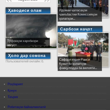
Ҳаводиси олам
Идомаи ҷаласаҳои
ҷамъбастии Комиссияҳои
ҳолатҳои...
Сарбози наҷот
Тӯфонҳои харобкори
август
Ҳоло дар сомона
Сафари кории Раиси
Пользователей онлайн: 0.
Кумитаи ҳолатҳои
фавқулодда ба вилояти...
Роҳбарият
Қонун
Таърих
Робитаҳои байналмилалӣ