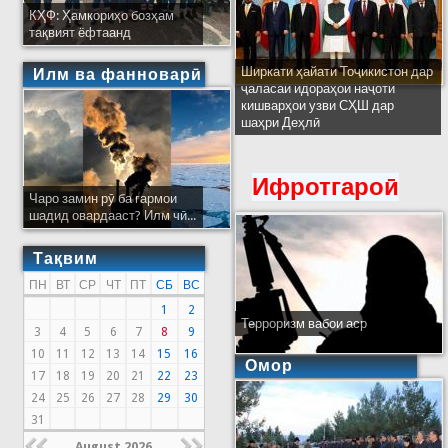
КҲФ: Ҳамкориҳо бозҳам
тақвият ёфтаанд
Ширкати ҳайати Тоҷикистон дар
Илм ва фанноварӣ
ҷаласаи идораҳои наҷоти
кишварҳои узви СҲШ дар
шаҳри Деҳлӣ
Ифротгароӣ
Чаро замин рӯ ба гармои
шадид овардааст? Илм чӣ...
Тақвим
ПН
ВТ
СР
ЧТ
ПТ
СБ
ВС
1
2
Терроризм вабои аср
3
4
5
6
7
8
9
10
11
12
13
14
15
16
Омор
17
18
19
20
21
22
23
24
25
26
27
28
29
30
31
August 2026