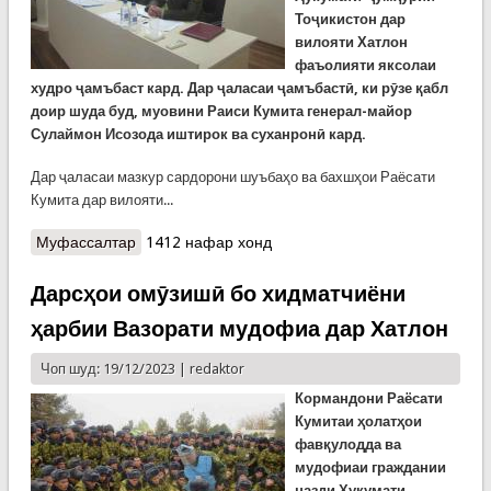
Тоҷикистон дар
вилояти Хатлон
фаъолияти яксолаи
худро ҷамъбаст кард. Дар ҷаласаи ҷамъбастӣ, ки рӯзе қабл
доир шуда буд, муовини Раиси Кумита генерал-майор
Сулаймон Исозода иштирок ва суханронӣ кард.
Дар ҷаласаи мазкур сардорони шуъбаҳо ва бахшҳои Раёсати
Кумита дар вилояти...
Муфассалтар
о Раёсати КҲФ дар Хатлон фаъолияти яксолаи
1412 нафар хонд
худро ҷамъбаст кард
Дарсҳои омӯзишӣ бо хидматчиёни
ҳарбии Вазорати мудофиа дар Хатлон
Чоп шуд: 19/12/2023 |
redaktor
Кормандони Раёсати
Кумитаи
ҳолатҳои
фавқулодда ва
мудофиаи граждании
назди Ҳукумати