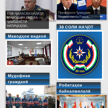
Президенти Ҷумҳурии
КҲФ: ҶАЛАСАИ ҲАЙАТИ
Тоҷикистон ба Раиси...
МУШОВАРА ОИД БА
ҶАМЪБАСТИ
НАТИҶАҲОИ...
30 СОЛИ НАҶОТ
Маводҳои видеоӣ
Мудофиаи
гражданӣ
Робитаҳои
байналмилалӣ