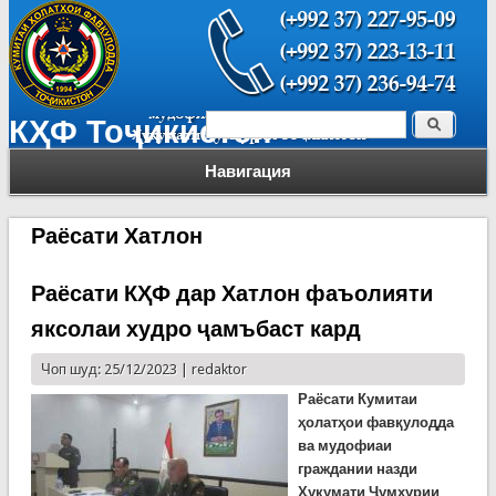
Поиск
КҲФ Тоҷикистон
Форма поиска
Навигация
Раёсати Хатлон
Раёсати КҲФ дар Хатлон фаъолияти
яксолаи худро ҷамъбаст кард
Чоп шуд: 25/12/2023 |
redaktor
Раёсати Кумитаи
ҳолатҳои фавқулодда
ва мудофиаи
граждании назди
Ҳукумати Ҷумҳурии