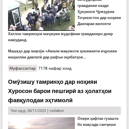
граждании назди
Ҳукумати Ҷумҳурии
Тоҷикистон дар ноҳияи
Данғараи вилояти
Хатлон
тамринҳои
маҷмуии
мудофиаи гражданиро доир
намуданд.
Машқҳо дар мавзӯи «Амали мақомоти ҳокимияти иҷроияи
маҳалл
ии
давлатӣ дар рафъи оқибатҳои...
Муфассалтар
о Роҳандозии омӯзишҳои мудофиаи гражданӣ
7178 нафар хонд
дар Данғара
Омӯзишу тамринҳо дар ноҳияи
Хуросон барои пешгирӣ аз ҳолатҳои
фавқулодаи эҳтимолӣ
Чоп шуд: 28/11/2023 |
redaktor
Охири ҳафтаи гузашта
бо мақсади санҷиши