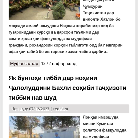
Ҷумҳурии
Тоҷикистон
дар
вилояти Хатлон бо
мақсади амалӣ намудани Нақшаи чорабиниҳо оид ба
гузаронидани курсҳо ва дарсҳои таълимӣ дар
с
амти
ҳолатҳои фавқулодда ва мудофиаи
гражданӣ,
роҳандозии корҳои таблиғотӣ
оид ба пешгирии
офатҳои табиӣ бо иштироки хизматчиёни ҳарбии...
Муфассалтар
о Дарсҳои омӯзишӣ бо хидматчиёни ҳарбии
1372 нафар хонд
Вазорати мудофиа дар Хатлон
Як бунгоҳи тиббӣ дар ноҳияи
Ҷалолуддини Бахлӣ соҳиби таҷҳизоти
тиббии нав шуд
Чоп шуд: 07/12/2023 |
redaktor
Лоиҳаи имзошуда
миёни Кумитаи
ҳолатҳои фавқулодда
ва мудофиаи