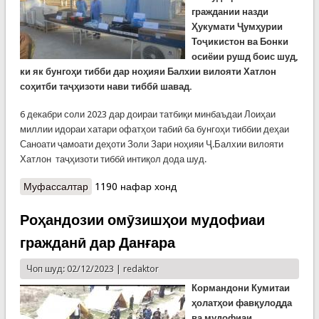
граждании назди
Ҳукумати Ҷумҳурии
Тоҷикистон ва Бонки
осиёии рушд боис шуд,
ки як бунгоҳи тибби дар ноҳияи Балхии вилояти Хатлон
соҳитби таҷҳизоти нави тиббӣ шавад.
6 декабри соли 2023 дар доираи татбиқи минбаъдаи Лоиҳаи
миллии идораи хатари офатҳои табиӣ ба бунгоҳи тиббии деҳаи
Саноати ҷамоати деҳоти Золи Зари ноҳияи Ҷ.Балхии вилояти
Хатлон таҷҳизоти тиббӣ интиқол дода шуд.
Муфассалтар
о Як бунгоҳи тиббӣ дар ноҳияи Ҷалолуддини
1190 нафар хонд
Бахлӣ соҳиби таҷҳизоти тиббии нав шуд
Роҳандозии омӯзишҳои мудофиаи
гражданӣ дар Данғара
Чоп шуд: 02/12/2023 |
redaktor
Кормандони Кумитаи
ҳолатҳои фавқулодда
ва мудофиаи