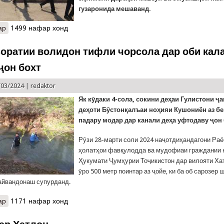
гузаронида мешаванд.
ар
о Рӯзи мудофиаи гражданӣ дар мактабҳои вилояти Хатлон
1499 нафар хонд
зоратии волидон тифли чорсола дар оби кал
ҷон бохт
/03/2024 |
redaktor
Як к
ӯдаки 4-сола, сокини деҳаи Гулистони ҷ
деҳоти Бӯстонқалъаи ноҳияи Кушониён аз б
падару модар дар канали деҳа уфтодаву ҷон 
Рӯзи 28-марти соли 2024 наҷотдиҳандагони Ра
ҳолатҳои фавқулодда ва мудофиаи граждании 
Ҳукумати Ҷумҳурии Тоҷикистон дар вилояти Ха
ӯро 500 метр поинтар аз ҷойе, ки ба об сарозер 
пайвандонаш супурданд.
ар
о Аз беназоратии волидон тифли чорсола дар оби калан уфтоду 
1171 нафар хонд