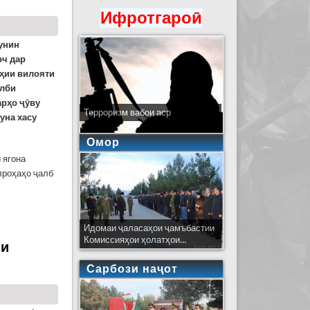
Ифротгароӣ
чунин
рч дар
оҳии вилояти
алби
арҳо ҷӯву
Терроризм вабои аср
уна хасу
Омор
 ягона
лроҳаҳо ҷалб
Идомаи ҷаласаҳои ҷамъбастии
Комиссияҳои ҳолатҳои...
ъи
Сарбози наҷот