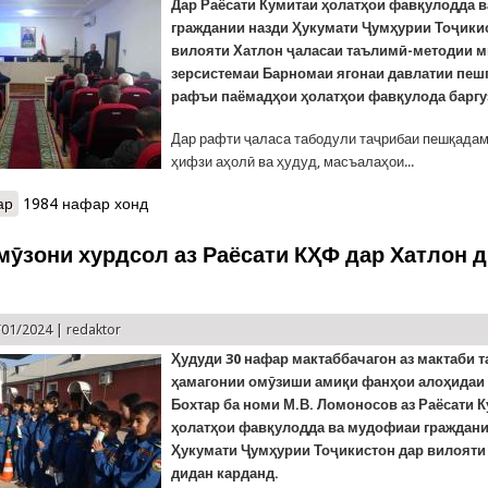
Дар Раёсати Кумитаи ҳолатҳои фавқулодда 
граждании назди Ҳукумати Ҷумҳурии Тоҷики
вилояти Хатлон ҷаласаи таълимӣ-методии 
зерсистемаи Барномаи ягонаи давлатии пеш
рафъи паёмадҳои ҳолатҳои фавқулода баргу
Дар рафти ҷаласа табодули таҷрибаи пешқадам
ҳифзи аҳолӣ ва ҳудуд, масъалаҳои...
ар
о Ҷаласаи Системаи ягонаи давлатии пешгирӣ ва рафъи паёмад
1984 нафар хонд
ӯзони хурдсол аз Раёсати КҲФ дар Хатлон 
/01/2024 |
redaktor
Ҳудуди 30 нафар мактаббачагон аз мактаби 
ҳамагонии омӯзиши амиқи фанҳои алоҳидаи
Бохтар ба номи М.В. Ломоносов аз Раёсати 
ҳолатҳои фавқулодда ва мудофиаи граждани
Ҳукумати Ҷумҳурии Тоҷикистон дар вилояти
дидан карданд.