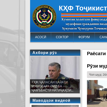
КҲФ Тоҷикис
АСОСӢ
СОХТОР
ФОРУМ
САН
Ахбори рӯз
Раёсати
Рӯзи му
Чоп шуд: 26
КҲФ: ҶАЛАСАИ ҲАЙАТИ
МУШОВАРА ОИД БА
ҶАМЪБАСТИ НАТИҶАҲОИ...
Маводҳои видеоӣ