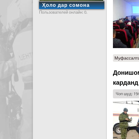
Ҳоло дар сомона
Пользователей онлайн: 0.
Муфассалт
Донишом
карданд
Чоп шуд: 19