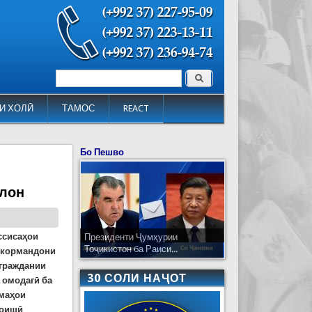
Поиск
Форма поиска
И ХОЛӢ
ТАМОС
REACT
Бо Пешво
тлон
ссисаҳои
Президенти Ҷумҳурии
Тоҷикистон ба Раиси...
и кормандони
 граждании
30 СОЛИ НАҶОТ
 омодагӣ ба
амаҳои
моишӣ