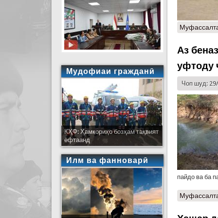
Муфассалт
Аз бена
уфтоду 
Мудофиаи гражданӣ
Чоп шуд: 29
КҲФ: Ҳамкориҳо бозҳам тақвият
ёфтаанд
Илм ва фанноварӣ
пайдо ва ба 
Муфассалт