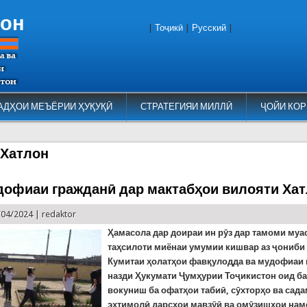
тон
|
Тоҷикӣ
|
Русский
|
АДҲОИ МЕЪЁРИИ ҲУҚУҚӢ
СТРАТЕГИЯИ МИЛЛӢ
ҶОЙИ КОР
 Хатлон
дофиаи гражданӣ дар мактабҳои вилояти Ха
/04/2024 |
redaktor
Ҳамасола дар доираи ин рӯз дар тамоми муа
таҳсилоти миёнаи умумии кишвар аз ҷониб
Кумитаи ҳолатҳои фавқулодда ва мудофиаи
назди Ҳукумати Ҷумҳурии Тоҷикистон оид ба
вокуниш ба офатҳои табиӣ, сӯхторҳо ва сад
эҳтимолӣ дарсҳои мавзӯӣ ва омӯзишҳои на