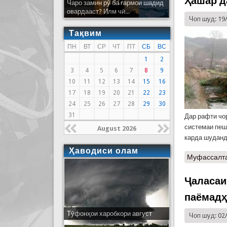
Ҳашар д
Чаро замин рӯ ба гармои шадид
овардааст? Илм чӣ...
Чоп шуд: 19
Тақвим
ПН
ВТ
СР
ЧТ
ПТ
СБ
ВС
1
2
3
4
5
6
7
8
9
10
11
12
13
14
15
16
17
18
19
20
21
22
23
24
25
26
27
28
29
30
31
Дар рафти чо
системаи пеш
August 2026
карда шуданд
Ҳаводиси олам
Муфассалт
Ҷаласаи
паёмадҳ
Тӯфонҳои харобкори август
Чоп шуд: 02