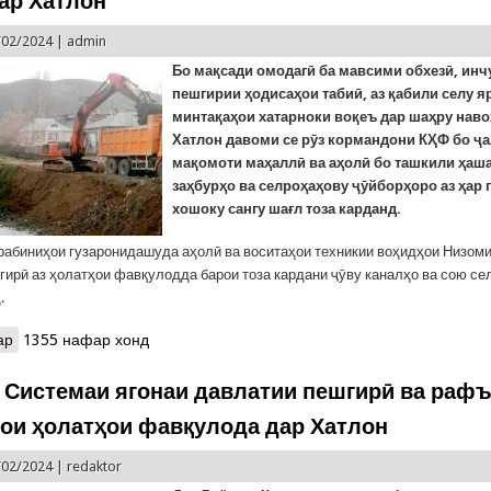
ар Хатлон
/02/2024 |
admin
Бо мақсади омодагӣ ба мавсими обхезӣ, ин
пешгирии ҳодисаҳои табиӣ, аз қабили селу я
минтақаҳои хатарноки воқеъ дар шаҳру нав
Хатлон давоми се рӯз кормандони КҲФ бо ҷ
мақомоти маҳаллӣ ва аҳолӣ бо ташкили ҳаш
заҳбурҳо ва селроҳаҳову ҷӯйборҳоро аз ҳар г
хошоку сангу шағл тоза карданд.
рабиниҳои гузаронидашуда аҳолӣ ва воситаҳои техникии воҳидҳои Низоми
гирӣ аз ҳолатҳои фавқулодда барои тоза кардани ҷӯву каналҳо ва сою се
.
ар
о Ҳашар дар Хатлон
1355 нафар хонд
 Системаи ягонаи давлатии пешгирӣ ва раф
ои ҳолатҳои фавқулода дар Хатлон
/02/2024 |
redaktor