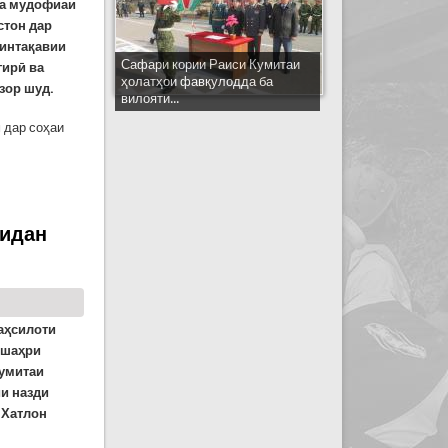
ва мудофиаи
стон дар
минтақавии
Сафари кории Раиси Кумитаи
гирӣ ва
ҳолатҳои фавқулодда ба
зор шуд.
вилояти...
 дар соҳаи
ҳои ҳолатҳои фавқулода дар Хатлон
дидан
таҳсилоти
 шаҳри
Кумитаи
и назди
 Хатлон