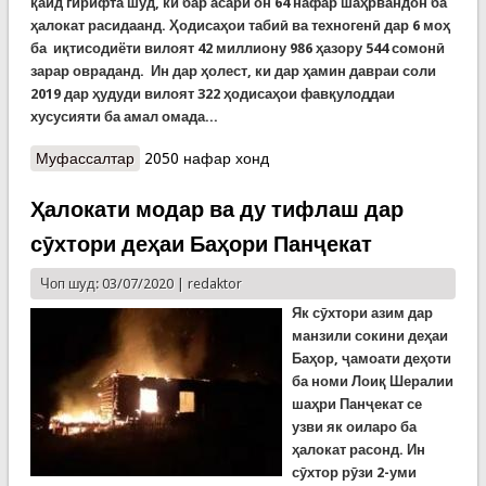
қайд
гирифта
шуд, ки
бар
асари
он 64 нафар шаҳрвандон ба
ҳалокат
расидаанд. Ҳодисаҳои табиӣ ва техногенӣ дар 6 моҳ
ба
иқтисодиёти вилоят 42 миллиону 986 ҳазору 544 сомонӣ
зарар овраданд. Ин дар ҳолест, ки дар
ҳамин давраи соли
2019 дар ҳудуди вилоят 322 ҳодисаҳои
фавқулоддаи
хусусияти ба амал омада...
Муфассалтар
о Беш аз 42 миллион сомонӣ зарари ҳодисаҳои
2050 нафар хонд
фавқулода дар вилояти Суғд
Ҳалокати модар ва ду тифлаш дар
сӯхтори деҳаи Баҳори Панҷекат
Чоп шуд: 03/07/2020 |
redaktor
Як сӯхтори азим дар
манзили сокини деҳаи
Баҳор, ҷамоати деҳоти
ба номи Лоиқ Шералии
шаҳри Панҷекат се
узви як оиларо ба
ҳалокат расонд. Ин
сӯхтор рӯзи 2-уми