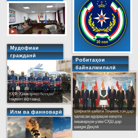
Мудофиаи
гражданӣ
Робитаҳои
байналмилалӣ
КҲФ: Ҳамкориҳо бозҳам
тақвият ёфтаанд
Ширкати ҳайати Тоҷикистон дар
Илм ва фанноварӣ
ҷаласаи идораҳои наҷоти
кишварҳои узви СҲШ дар
шаҳри Деҳлӣ