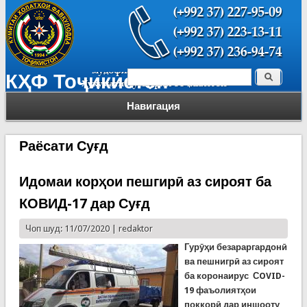
Поиск
КҲФ Тоҷикистон
Форма поиска
Навигация
Раёсати Суғд
Идомаи корҳои пешгирӣ аз сироят ба
КОВИД-17 дар Суғд
Чоп шуд: 11/07/2020 |
redaktor
Гурӯҳи безараргардонӣ
ва пешнигрӣ аз сироят
ба коронаирус
С
OVID-
19 фаъолиятҳои
поккорӣ дар иншооту