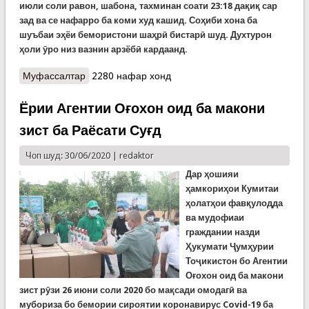
июли соли равон, шабона, тахминан соати 23:18 дақиқ сар
зад ва се нафарро ба коми худ кашид. Соҳиби хона ба
шуъбаи эҳёи бемористони шаҳрӣ бистарӣ шуд. Духтурон
ҳоли ӯро низ вазнин арзёбӣ кардаанд.
Муфассалтар
о Ҳалокати модар ва ду тифлаш дар сӯхтори
2280 нафар хонд
деҳаи Баҳори Панҷекат
Ёрии Агентии Оғохон оид ба макони
зист ба Раёсати Суғд
Чоп шуд: 30/06/2020 |
redaktor
Дар ҳошияи
ҳамкориҳои Кумитаи
ҳолатҳои фавқулодда
ва мудофиаи
граждании назди
Ҳукумати Ҷумҳурии
Тоҷикистон бо Агентии
Оғохон оид ба макони
зист рӯзи 26 июни соли 2020 бо мақсади омодагӣ ва
мубориза бо бемории сироятии коронавирус Covid-19 ба