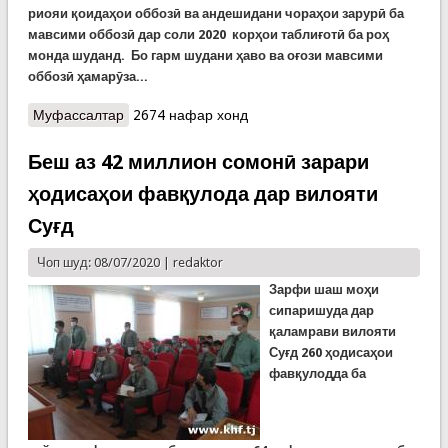
риояи қоидаҳои оббозӣ ва андешидани чораҳои зарурӣ ба
мавсими оббозӣ дар соли 2020 корҳои таблиғотӣ ба роҳ
монда шуданд. Бо гарм шудани ҳаво ва оғози мавсими
оббозӣ ҳамарӯза...
Муфассалтар
о Роҳандозии корҳои таблиғотӣ дар соҳили
2674 нафар хонд
обҳои қаламрави Суғд ва Хатлон
Беш аз 42 миллион сомонӣ зарари
ҳодисаҳои фавқулода дар вилояти
Суғд
Чоп шуд: 08/07/2020 |
redaktor
Зарфи шаш моҳи
сипаришуда дар
қаламрави вилояти
Суғд 260 ҳодисаҳои
фавқулодда ба