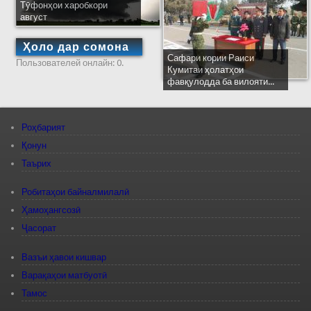
Тӯфонҳои харобкори
август
Ҳоло дар сомона
Сафари кории Раиси
Пользователей онлайн: 0.
Кумитаи ҳолатҳои
фавқулодда ба вилояти...
Роҳбарият
Қонун
Таърих
Робитаҳои байналмилалӣ
Ҳамоҳангсозӣ
Ҷасорат
Вазъи ҳавои кишвар
Варақаҳои матбуотӣ
Тамос