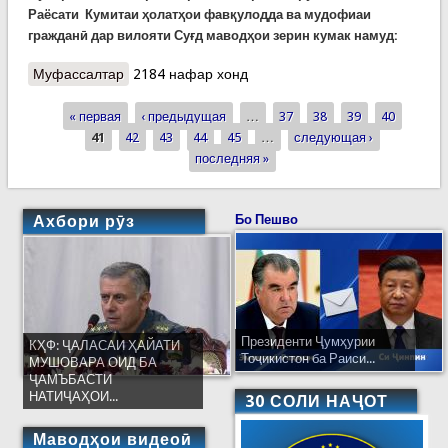
Раёсати Кумитаи ҳолатҳои фавқулодда ва мудофиаи
гражданӣ дар вилояти Суғд маводҳои зерин кумак намуд:
Муфассалтар
о Ёрии Агентии Оғохон оид ба макони зист ба
2184 нафар хонд
Раёсати Суғд
« первая
‹ предыдущая
…
37
38
39
40
Страницы
41
42
43
44
45
…
следующая ›
последняя »
Ахбори рӯз
Бо Пешво
Президенти Ҷумҳурии
КҲФ: ҶАЛАСАИ ҲАЙАТИ
Тоҷикистон ба Раиси...
МУШОВАРА ОИД БА
ҶАМЪБАСТИ
НАТИҶАҲОИ...
30 СОЛИ НАҶОТ
Маводҳои видеоӣ