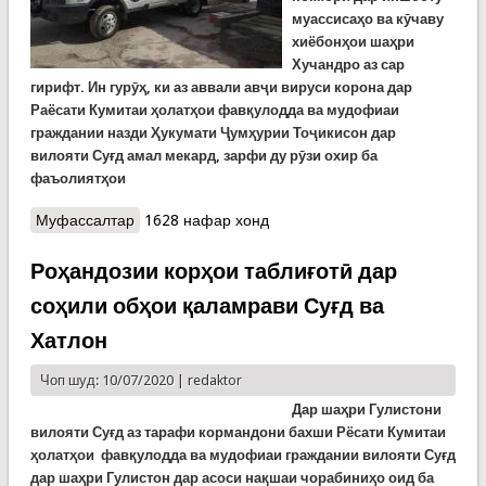
муассисаҳо ва кӯчаву
хиёбонҳои шаҳри
Хучандро аз сар
гирифт. Ин гурӯҳ, ки аз аввали авҷи вируси корона дар
Раёсати Кумитаи ҳолатҳои фавқулодда ва мудофиаи
граждании назди Ҳукумати Ҷумҳурии Тоҷикисон дар
вилояти Суғд амал мекард, зарфи ду рӯзи охир ба
фаъолиятҳои
Муфассалтар
о Идомаи корҳои пешгирӣ аз сироят ба
1628 нафар хонд
КОВИД-17 дар Суғд
Роҳандозии корҳои таблиғотӣ дар
соҳили обҳои қаламрави Суғд ва
Хатлон
Чоп шуд: 10/07/2020 |
redaktor
Дар шаҳри Гулистони
вилояти Суғд аз тарафи кормандони бахши Рёсати Кумитаи
ҳолатҳои фавқулодда ва мудофиаи граждании вилояти Суғд
дар шаҳри Гулистон дар асоси нақшаи чорабиниҳо оид ба