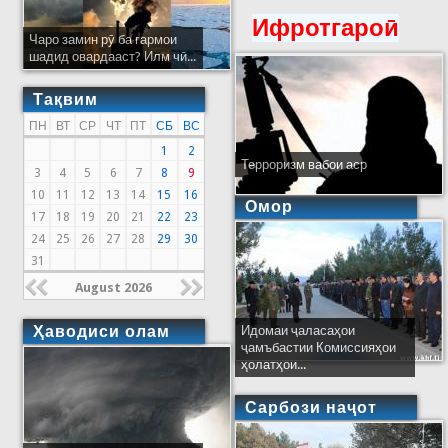
Ифротгароӣ
Чаро замин рӯ ба гармои
шадид овардааст? Илм чӣ...
Тақвим
ПН
ВТ
СР
ЧТ
ПТ
СБ
ВС
1
2
Терроризм вабои аср
3
4
5
6
7
8
9
10
11
12
13
14
15
16
Омор
17
18
19
20
21
22
23
24
25
26
27
28
29
30
31
August 2026
Ҳаводиси олам
Идомаи ҷаласаҳои
ҷамъбастии Комиссияҳои
ҳолатҳои...
Сарбози наҷот