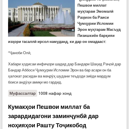
Пешвои миллат
муҳтарам Эмомалӣ
Раҳмон ба Раиси
Ҷумҳурии Исломии
Эрон муҳтарам Масъуд
Пизишкиён барқияи
изҳори тасаллӣ ирсол намуданд, ки дар он омадааст:
“Ҷаноби Олӣ,
Хабари ҳодисаи инфиҷори шадид дар Бандари Шаҳид Раҷоӣ дар
Бандар Аббоси Ҷумҳурии Исломии Эрон ва бар асари он ба
ҳалокат расидан ва маҷрӯҳ шудани теъдоди зиёди мардум
боиси андӯҳи амиқи мо гардид.
Муфассалтар
о Барқияи изҳори тасаллии Президенти
1008 нафар хонд
Ҷумҳурии Тоҷикистон Эмомалӣ Раҳмон ба
Раиси Ҷумҳурии Исломии Эрон Масъуд
Кумакҳои Пешвои миллат ба
Пизишкиён
зарардидагони заминҷунбӣ дар
ноҳияҳои Рашту Тоҷикобод