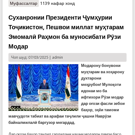
Муфассалтар
о Паёми шодбошии Президенти Ҷумҳурии
1139 нафар хонд
Тоҷикистон, Пешвои миллат муҳтарам Эмомалӣ
Раҳмон ба ифтихори ҷашни Наврӯзи
Суханронии Президенти Ҷумҳурии
байналмилалӣ
Тоҷикистон, Пешвои миллат муҳтарам
Эмомалӣ Раҳмон ба муносибати Рӯзи
Модар
Чоп шуд: 07/03/2025 |
admin
Модарону бонувони
муҳтарам ва хоҳарону
духтарони
меҳрубон!
Мулоқоти
идонаи мо ба
ифтихори Рӯзи модар
дар оғози фасли зебои
баҳор, эҳёи тамоми
мавҷудоти табиат ва арафаи таҷлили ҷашни Наврӯзи
байналмилалӣ баргузор мегардад.
Дар оғози баҳор таҷлил гардидани ҷашни модарон рамзи басо