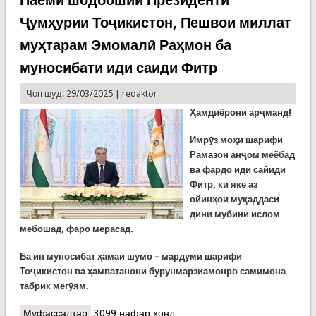
Паёми шодбошии Президенти
Ҷумҳурии Тоҷикистон, Пешвои миллат
муҳтарам Эмомалӣ Раҳмон ба
муносибати иди саиди Фитр
Чоп шуд: 29/03/2025 |
redaktor
Ҳамдиёрони арҷманд!
Имрӯз моҳи шарифи
Рамазон анҷом меёбад
ва фардо иди сайиди
Фитр, ки яке аз
ойинҳои муқаддаси
дини мубини ислом
мебошад, фаро мерасад.
Ба ин муносибат ҳамаи шумо – мардуми шарифи
Тоҷикистон ва ҳамватанони бурунмарзиамонро самимона
табрик мегӯям.
Муфассалтар
о Паёми шодбошии Президенти Ҷумҳурии
3099 нафар хонд