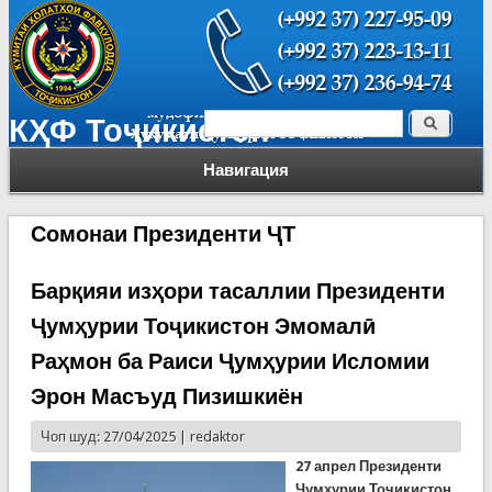
Поиск
КҲФ Тоҷикистон
Форма поиска
Навигация
Сомонаи Президенти ҶТ
Барқияи изҳори тасаллии Президенти
Ҷумҳурии Тоҷикистон Эмомалӣ
Раҳмон ба Раиси Ҷумҳурии Исломии
Эрон Масъуд Пизишкиён
Чоп шуд: 27/04/2025 |
redaktor
27 апрел Президенти
Ҷумҳурии Тоҷикистон,