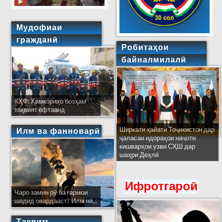
Мудофиаи
гражданӣ
Робитаҳои
байналмилалӣ
КҲФ: Ҳамкориҳо бозҳам
тақвият ёфтаанд
Ширкати ҳайати Тоҷикистон дар
Илм ва фанноварӣ
ҷаласаи идораҳои наҷоти
кишварҳои узви СҲШ дар
шаҳри Деҳлӣ
Ифротгароӣ
Чаро замин рӯ ба гармои
шадид овардааст? Илм чӣ...
Тақвим