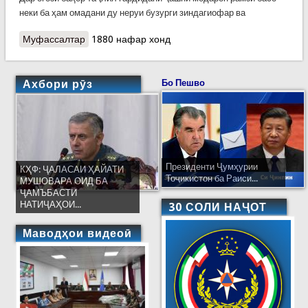
неки ба ҳам омадани ду неруи бузурги зиндагиофар ва
Муфассалтар
о Суханронии Президенти Ҷумҳурии Тоҷикистон,
1880 нафар хонд
Пешвои миллат муҳтарам Эмомалӣ Раҳмон ба
муносибати Рӯзи Модар
Ахбори рӯз
Бо Пешво
Президенти Ҷумҳурии
КҲФ: ҶАЛАСАИ ҲАЙАТИ
Тоҷикистон ба Раиси...
МУШОВАРА ОИД БА
ҶАМЪБАСТИ
НАТИҶАҲОИ...
30 СОЛИ НАҶОТ
Маводҳои видеоӣ