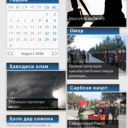
ПН
ВТ
СР
ЧТ
ПТ
СБ
ВС
1
2
Терроризм вабои аср
3
4
5
6
7
8
9
10
11
12
13
14
15
16
Омор
17
18
19
20
21
22
23
24
25
26
27
28
29
30
31
August 2026
Ҳаводиси олам
Идомаи ҷаласаҳои
ҷамъбастии Комиссияҳои
ҳолатҳои...
Сарбози наҷот
Тӯфонҳои харобкори
август
Ҳоло дар сомона
Сафари кории Раиси
Пользователей онлайн: 0.