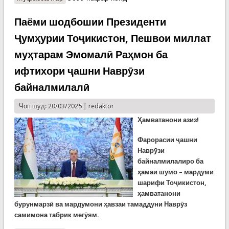
Тоҷикистон, Пешвои миллат муҳтарам Эмомалӣ
Раҳмон ба муносибати иди саиди Фитр
Паёми шодбошии Президенти
Ҷумҳурии Тоҷикистон, Пешвои миллат
муҳтарам Эмомалӣ Раҳмон ба
ифтихори ҷашни Наврӯзи
байналмилалӣ
Чоп шуд: 20/03/2025 |
redaktor
Ҳамватанони азиз!
Фарорасии ҷашни
Наврӯзи
байналмилалиро ба
ҳамаи шумо – мардуми
шарифи Тоҷикистон,
ҳамватанони
бурунмарзӣ ва мардумони ҳавзаи тамаддуни Наврӯз
самимона табрик мегӯям.