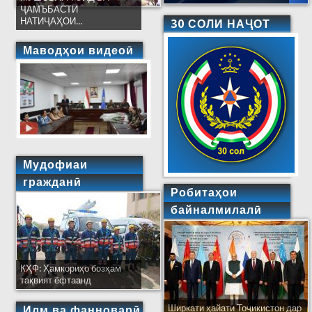
ҶАМЪБАСТИ
НАТИҶАҲОИ...
30 СОЛИ НАҶОТ
Маводҳои видеоӣ
Мудофиаи
гражданӣ
Робитаҳои
байналмилалӣ
КҲФ: Ҳамкориҳо бозҳам
тақвият ёфтаанд
Ширкати ҳайати Тоҷикистон дар
Илм ва фанноварӣ