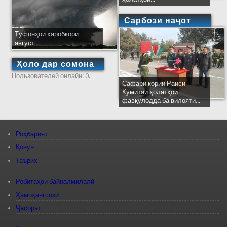
Сарбози наҷот
Тӯфонҳои харобкори
август
Ҳоло дар сомона
Пользователей онлайн: 0.
Сафари кории Раиси
Кумитаи ҳолатҳои
фавқулодда ба вилояти...
Роҳбарият
Қонун
Таърих
Робитаҳои байналмилалӣ
Ҳамоҳангсозӣ
Ҷасорат