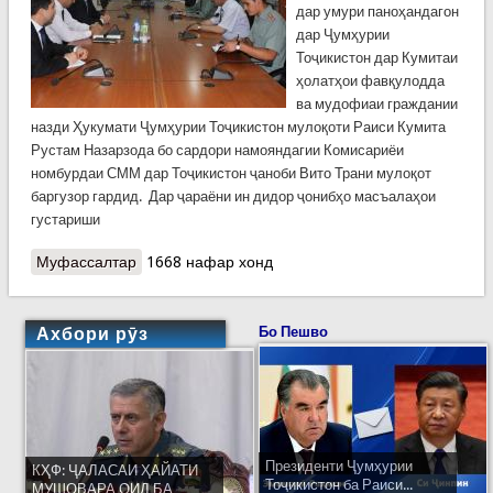
дар умури паноҳандагон
дар Ҷумҳурии
Тоҷикистон дар Кумитаи
ҳолатҳои фавқулодда
ва мудофиаи граждании
назди Ҳукумати Ҷумҳурии Тоҷикистон мулоқоти Раиси Кумита
Рустам Назарзода бо сардори намояндагии Комисариёи
номбурдаи СММ дар Тоҷикистон ҷаноби Вито Трани мулоқот
баргузор гардид. Дар ҷараёни ин дидор ҷонибҳо масъалаҳои
густариши
Муфассалтар
о Таҳкими ҳамкориҳои байналмилалӣ дар
1668 нафар хонд
муқобила бо ҳолатҳои фавқулодда
Ахбори рӯз
Бо Пешво
Президенти Ҷумҳурии
КҲФ: ҶАЛАСАИ ҲАЙАТИ
Тоҷикистон ба Раиси...
МУШОВАРА ОИД БА