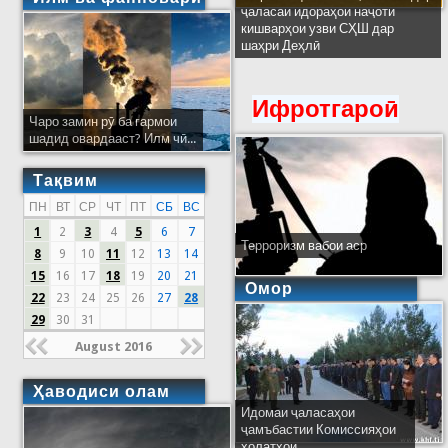
ҷаласаи идораҳои наҷоти
кишварҳои узви СҲШ дар
шаҳри Деҳлӣ
Ифротгароӣ
Чаро замин рӯ ба гармои
шадид овардааст? Илм чӣ...
Тақвим
ПН
ВТ
СР
ЧТ
ПТ
СБ
ВС
1
2
3
4
5
6
7
Терроризм вабои аср
8
9
10
11
12
13
14
15
16
17
18
19
20
21
Омор
22
23
24
25
26
27
28
29
30
31
August 2016
Ҳаводиси олам
Идомаи ҷаласаҳои
ҷамъбастии Комиссияҳои
ҳолатҳои...