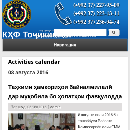
Поиск
КҲФ Тоҷикистон
Форма поиска
Навигация
Activities calendar
08 августа 2016
Таҳкими ҳамкориҳои байналмилалӣ
дар муқобила бо ҳолатҳои фавқулодда
Чоп шуд: 08/08/2016 |
admin
8 августи соли 2016 бо
ташаббуси Раёсати
Комиссариёи олии СММ