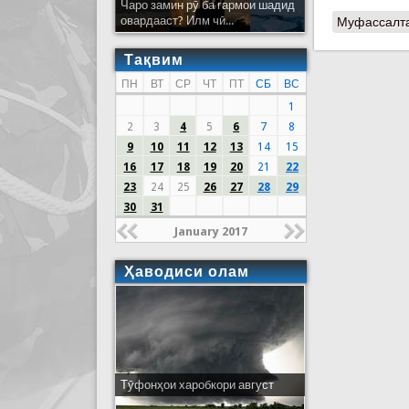
Чаро замин рӯ ба гармои шадид
овардааст? Илм чӣ...
Муфассалт
Тақвим
ПН
ВТ
СР
ЧТ
ПТ
СБ
ВС
1
2
3
4
5
6
7
8
9
10
11
12
13
14
15
16
17
18
19
20
21
22
23
24
25
26
27
28
29
30
31
January 2017
Ҳаводиси олам
Тӯфонҳои харобкори август