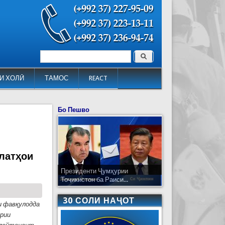
Поиск
Форма поиска
И ХОЛӢ
ТАМОС
REACT
Бо Пешво
латҳои
Президенти Ҷумҳурии
Тоҷикистон ба Раиси...
30 СОЛИ НАҶОТ
и фавқулодда
урии