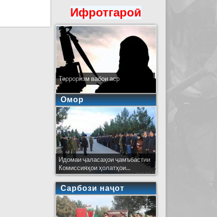
Ифротгароӣ
аждании вилояти Суғд
Терроризм вабои аср
Омор
Идомаи ҷаласаҳои ҷамъбастии
Комиссияҳои ҳолатҳои...
Сарбози наҷот