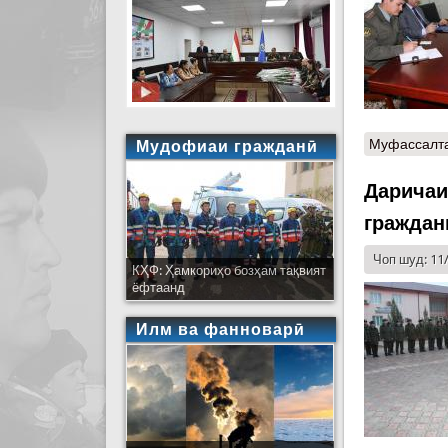
Муфассалт
Мудофиаи гражданӣ
Даричаи
граждан
Чоп шуд: 11
КҲФ: Ҳамкориҳо бозҳам тақвият
ёфтаанд
Илм ва фанноварӣ