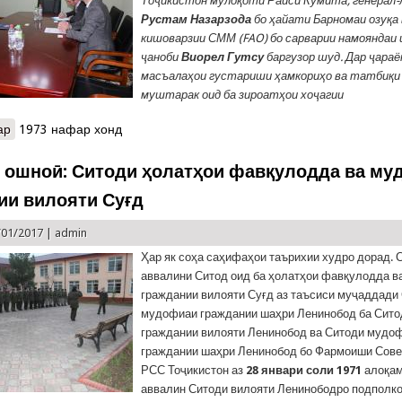
Тоҷикистон мулоқоти Раиси Кумита, генерал
Рустам Назарзода
бо ҳайати Барномаи озуқа 
кишоварзии СММ
(
FAO
)
бо сарварии намояндаи 
ҷаноби
Виорел Гутсу
баргузор шуд. Дар ҷара
масъалаҳои густариши ҳамкориҳо ва татбиқи
муштарак оид ба зироатҳои хоҷагии
ар
о Густариши ҳамкориҳои дуҷонибаи FAO ва Кумитаи ҳолатҳои ф
1973 нафар хонд
 ошноӣ: Ситоди ҳолатҳои фавқулодда ва м
ии вилояти Суғд
/01/2017 |
admin
Ҳар як соҳа саҳифаҳои таърихии худро дорад.
аввалини Ситод оид ба ҳолатҳои фавқулодда 
граждании вилояти Суғд аз таъсиси муҷаддади
мудофиаи граждании шаҳри Ленинобод ба Сит
граждании вилояти Ленинобод ва Ситоди мудо
граждании шаҳри Ленинобод бо Фармоиши Сове
РСС Тоҷикистон аз
28 январи соли 1971
алоқам
аввалин Ситоди вилояти Ленинободро подполк