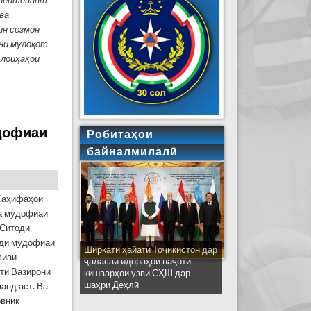
-лейтенант
ва
ин созмон
ёни мулоқот
 лоиҳаҳои
авқулодда барарсӣ шуданд
удофиаи
Робитаҳои
байналмилалӣ
 Саҳифаҳои
ва мудофиаи
 Ситоди
оди мудофиаи
Ширкати ҳайати Тоҷикистон дар
фиаи
ҷаласаи идораҳои наҷоти
ти Вазирони
кишварҳои узви СҲШ дар
шаҳри Деҳлӣ
анд аст. Ва
овник