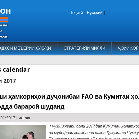
тон
|
Тоҷикӣ
|
Русский
|
АДҲОИ МЕЪЁРИИ ҲУҚУҚӢ
СТРАТЕГИЯИ МИЛЛӢ
ҶОЙИ КОР
es calendar
и 2017
ши ҳамкориҳои дуҷонибаи FAO ва Кумитаи ҳо
дда барарсӣ шуданд
/01/2017 |
admin
11
-уми январи соли 2017 дар Кумитаи ҳолатҳо
ва мудофиаи граждании назди Ҳукумати Ҷумҳ