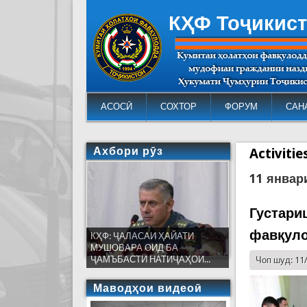
КҲФ Тоҷикис
АСОСӢ
СОХТОР
ФОРУМ
САН
Ахбори рӯз
Activiti
11 январ
Густари
фавқуло
КҲФ: ҶАЛАСАИ ҲАЙАТИ
МУШОВАРА ОИД БА
ҶАМЪБАСТИ НАТИҶАҲОИ...
Чоп шуд: 11
Маводҳои видеоӣ