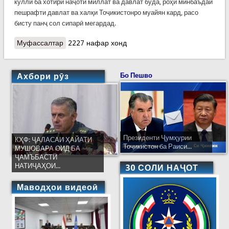
куллӣ ба хотири наҷоти миллат ва давлат буда, роҳи минбаъдаи
пешрафти давлат ва халқи Тоҷикистонро муайян кард, расо
бисту панҷ сол сипарӣ мегардад.
Муфассалтар
о Суханронӣ ба муносибати 25 – умин солгарди
2227 нафар хонд
баргузории Иҷлосияи XVI-уми Шӯрои Олӣ
Ахбори рӯз
Бо Пешво
Президенти Ҷумҳурии
КҲФ: ҶАЛАСАИ ҲАЙАТИ
Тоҷикистон ба Раиси...
МУШОВАРА ОИД БА
ҶАМЪБАСТИ
НАТИҶАҲОИ...
30 СОЛИ НАҶОТ
Маводҳои видеоӣ