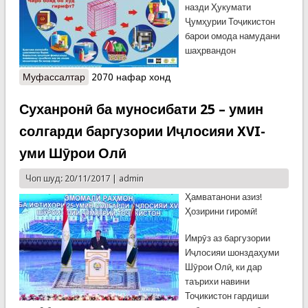
назди Ҳукумати
Ҷумҳурии Тоҷикистон
барои омода намудани
шаҳрвандон
Муфассалтар
о Тавсияҳои бехатарӣ ба шаҳрвандон аз Кумита
2070 нафар хонд
Суханронӣ ба муносибати 25 – умин
солгарди баргузории Иҷлосияи XVI-
уми Шӯрои Олӣ
Чоп шуд: 20/11/2017 |
admin
Ҳамватанони азиз!
Ҳозирини гиромӣ!
Имрӯз аз баргузории
Иҷлосияи шонздаҳуми
Шӯрои Олӣ, ки дар
таърихи навини
Тоҷикистон гардиши