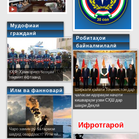
Мудофиаи
гражданӣ
Робитаҳои
байналмилалӣ
КҲФ: Ҳамкориҳо бозҳам
тақвият ёфтаанд
Ширкати ҳайати Тоҷикистон дар
Илм ва фанноварӣ
ҷаласаи идораҳои наҷоти
кишварҳои узви СҲШ дар
шаҳри Деҳлӣ
Ифротгароӣ
Чаро замин рӯ ба гармои
шадид овардааст? Илм чӣ...