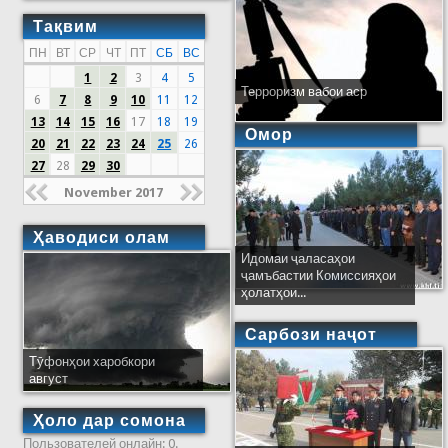
Тақвим
ПН
ВТ
СР
ЧТ
ПТ
СБ
ВС
1
2
3
4
5
Терроризм вабои аср
6
7
8
9
10
11
12
13
14
15
16
17
18
19
Омор
20
21
22
23
24
25
26
27
28
29
30
November 2017
Ҳаводиси олам
Идомаи ҷаласаҳои
ҷамъбастии Комиссияҳои
ҳолатҳои...
Сарбози наҷот
Тӯфонҳои харобкори
август
Ҳоло дар сомона
Пользователей онлайн: 0.