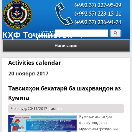
Поиск
КҲФ Тоҷикистон
Форма поиска
Навигация
Activities calendar
20 ноября 2017
Тавсияҳои бехатарӣ ба шаҳрвандон аз
Кумита
Чоп шуд: 20/11/2017 |
admin
Кумитаи ҳолатҳои
фавқулодда ва
мудофиаи граждании