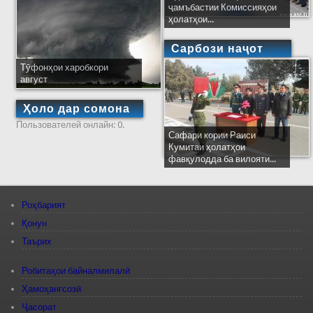
ҷамъбастии Комиссияҳои
ҳолатҳои...
Сарбози наҷот
Тӯфонҳои харобкори
август
Ҳоло дар сомона
Пользователей онлайн: 0.
Сафари кории Раиси
Кумитаи ҳолатҳои
фавқулодда ба вилояти...
Роҳбарият
Қонун
Таърих
Робитаҳои байналмилалӣ
Ҳамоҳангсозӣ
Ҷасорат