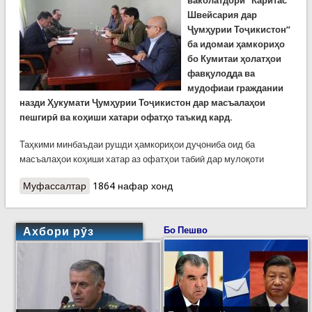
ваколатдори “Каритас
Швейсария дар
Ҷумҳурии Тоҷикистон”
ба идомаи ҳамкориҳо
бо Кумитаи ҳолатҳои
фавқулодда ва
мудофиаи граждании
назди Ҳукумати Ҷумҳурии Тоҷикистон дар масъалаҳои
пешгирӣ ва коҳиши хатари офатҳо таъкид кард.
Таҳкими минбаъдаи рушди ҳамкориҳои дуҷониба оид ба
масъалаҳои коҳиши хатар аз офатҳои табиӣ дар мулоқоти
Муфассалтар
о Мулоқоти генерал Назарзода бо ҳайати
1864 нафар хонд
“Каритас Швейсария дар Ҷумҳурии Тоҷикистон”
Ахбори рӯз
Бо Пешво