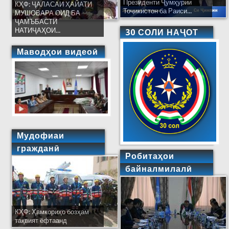
Президенти Ҷумҳурии
КҲФ: ҶАЛАСАИ ҲАЙАТИ
Тоҷикистон ба Раиси...
МУШОВАРА ОИД БА
ҶАМЪБАСТИ
НАТИҶАҲОИ...
30 СОЛИ НАҶОТ
Маводҳои видеоӣ
Мудофиаи
гражданӣ
Робитаҳои
байналмилалӣ
КҲФ: Ҳамкориҳо бозҳам
тақвият ёфтаанд