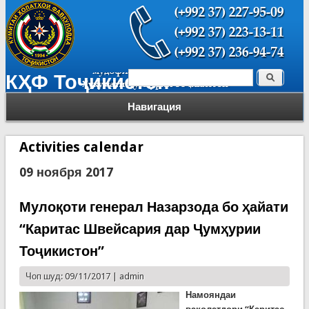
Поиск
КҲФ Тоҷикистон
Форма поиска
Навигация
Activities calendar
09 ноября 2017
Мулоқоти генерал Назарзода бо ҳайати
“Каритас Швейсария дар Ҷумҳурии
Тоҷикистон”
Чоп шуд: 09/11/2017 |
admin
Намояндаи