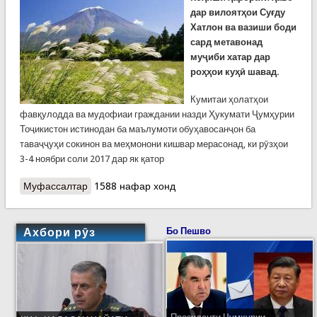
дар вилоятҳои Суғду
Хатлон ва вазиши боди
сард метавонад
муҷиби хатар дар
роҳҳои куҳӣ шавад.
Кумитаи ҳолатҳои
фавқулодда ва мудофиаи граждании назди Ҳукумати Ҷумҳурии
Тоҷикистон истинодан ба маълумоти обуҳавосанҷон ба
таваҷҷуҳи сокинон ва меҳмонони кишвар мерасонад, ки рӯзҳои
3-4 ноябри соли 2017 дар як қатор
Муфассалтар
о Ҳушдори Кумитаи ҳолатҳои фавқулодда аз
1588 нафар хонд
боди пуршиддат ва бӯрон
Ахбори рӯз
Бо Пешво