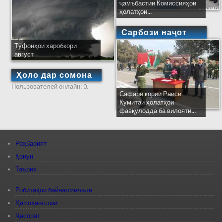
ҷамъбастии Комиссияҳои
ҳолатҳои...
Сарбози наҷот
Тӯфонҳои харобкори
август
Ҳоло дар сомона
Пользователей онлайн: 0.
Сафари кории Раиси
Кумитаи ҳолатҳои
фавқулодда ба вилояти...
Роҳбарият
Қонун
Таърих
Робитаҳои байналмилалӣ
Ҳамоҳангсозӣ
Ҷасорат