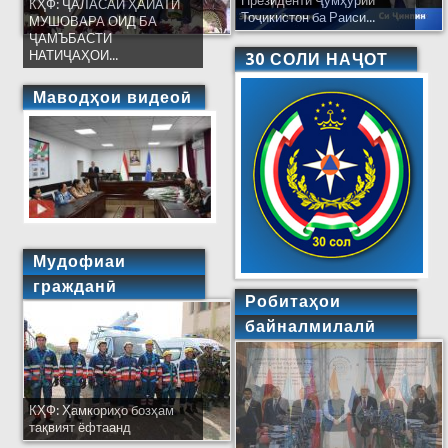
Президенти Ҷумҳурии
КҲФ: ҶАЛАСАИ ҲАЙАТИ
Тоҷикистон ба Раиси...
МУШОВАРА ОИД БА
ҶАМЪБАСТИ
НАТИҶАҲОИ...
30 СОЛИ НАҶОТ
Маводҳои видеоӣ
Мудофиаи
гражданӣ
Робитаҳои
байналмилалӣ
КҲФ: Ҳамкориҳо бозҳам
тақвият ёфтаанд