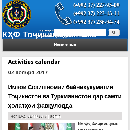
Поиск
КҲФ Тоҷикистон
Форма поиска
Навигация
Activities calendar
02 ноября 2017
Имзои Созишномаи байниҳукуматии
Тоҷикистон ва Туркманистон дар самти
ҳолатҳои фавқулодда
Чоп шуд: 02/11/2017 |
admin
Имрӯз, баъди анҷоми