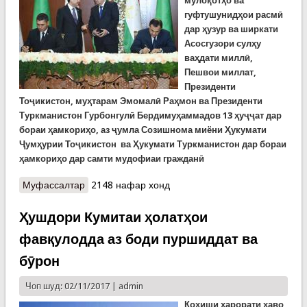
мулоқотҳо ва
гуфтушунидҳои расмӣ
дар ҳузур ва ширкати
Асосгузори сулҳу
ваҳдати миллӣ,
Пешвои миллат,
Президенти
Тоҷикистон, муҳтарам Эмомалӣ Раҳмон ва Президенти
Туркманистон Гурбонгулӣ Бердимуҳаммадов 13 ҳуҷҷат дар
бораи ҳамкориҳо, аз ҷумла Созишнома миёни Ҳукумати
Ҷумҳурии Тоҷикистон ва Ҳукумати Туркманистон дар бораи
ҳамкориҳо дар самти мудофиаи гражданӣ
Муфассалтар
о Имзои Созишномаи байниҳукуматии
2148 нафар хонд
Тоҷикистон ва Туркманистон дар самти ҳолатҳои
фавқулодда
Ҳушдори Кумитаи ҳолатҳои
фавқулодда аз боди пуршиддат ва
бӯрон
Чоп шуд: 02/11/2017 |
admin
Коҳиши ҳарорати ҳаво