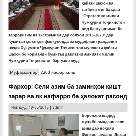
ҳайати шахсӣ ва
татбиқи минбаъдаи
“Стратегияи милии
Ҷумҳурии Тоҷикистон
оид ба муқовимат бо
терроризим ва экстремизм дар солҳои 2016-2020” дар
Кумитаи ҳолатҳои фавқулодда ва мудофиаи граждании
назди Ҳукумати Ҷумҳурии Тоҷикистон мулоқоти ҳайати
шахсӣ бо корманди Кумитаи давлатии амнияти милии
Ҷумҳурии Тоҷикистон баргузор шуд.
Муфассалтар
о Дарсе аз оқибатҳои терроризм ва экстремизм
2200 нафар хонд
Фархор: Сели азим ба заминҳои кишт
зарар ва як нафарро ба ҳалокат расонд
Чоп шуд: 19/05/2018 |
admin
Борон
ҳои шадид
муҷиби омадани сели
азим дар ноҳияи
Фархор шуданд. Деҳаи