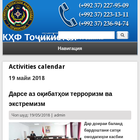
Поиск
КҲФ Тоҷикистон
Форма поиска
Навигация
Activities calendar
19 майи 2018
Дарсе аз оқибатҳои терроризм ва
экстремизм
Чоп шуд: 19/05/2018 |
admin
Дар доираи баланд
бардоштани сатҳи
омодагиҳои касбии