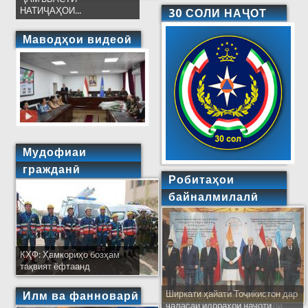
НАТИҶАҲОИ...
30 СОЛИ НАҶОТ
Маводҳои видеоӣ
Мудофиаи
гражданӣ
Робитаҳои
байналмилалӣ
КҲФ: Ҳамкориҳо бозҳам
тақвият ёфтаанд
Ширкати ҳайати Тоҷикистон дар
Илм ва фанноварӣ
ҷаласаи идораҳои наҷоти