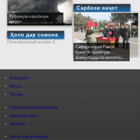
Сарбози наҷот
Тӯфонҳои харобкори
август
Ҳоло дар сомона
Пользователей онлайн: 0.
Сафари кории Раиси
Кумитаи ҳолатҳои
фавқулодда ба вилояти...
Роҳбарият
Қонун
Таърих
Робитаҳои байналмилалӣ
Ҳамоҳангсозӣ
Ҷасорат
Вазъи ҳавои кишвар