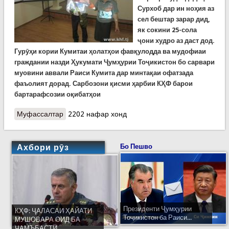
Сурхоб дар ин ноҳия аз
сел бештар зарар дид,
як сокини 25-сола
ҷони худро аз даст дод.
Гурӯҳи кории Кумитаи ҳолатҳои фавқулодда ва мудофиаи
граждании назди Ҳукумати Ҷумҳурии Тоҷикистон бо сарвари
муовини аввали Раиси Кумита дар минтақаи офатзада
фаъолият дорад. Сарбозони қисми ҳарбии КҲФ барои
бартарафсозии оқибатҳои
Муфассалтар
о Фархор: Сели азим ба заминҳои кишт зарар ва
2202 нафар хонд
як нафарро ба ҳалокат расонд
Ахбори рӯз
Бо Пешво
Президенти Ҷумҳурии
КҲФ: ҶАЛАСАИ ҲАЙАТИ
Тоҷикистон ба Раиси...
МУШОВАРА ОИД БА
ҶАМЪБАСТИ