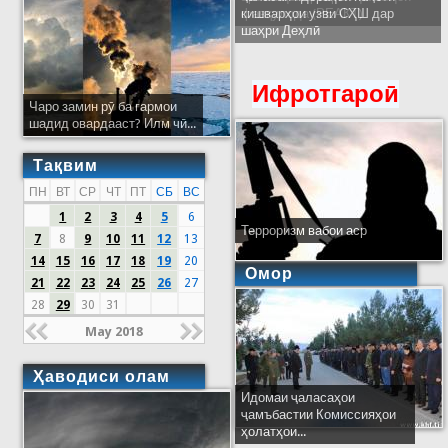
кишварҳои узви СҲШ дар
шаҳри Деҳлӣ
Ифротгароӣ
Чаро замин рӯ ба гармои
шадид овардааст? Илм чӣ...
Тақвим
ПН
ВТ
СР
ЧТ
ПТ
СБ
ВС
1
2
3
4
5
6
Терроризм вабои аср
7
8
9
10
11
12
13
14
15
16
17
18
19
20
Омор
21
22
23
24
25
26
27
28
29
30
31
May 2018
Ҳаводиси олам
Идомаи ҷаласаҳои
ҷамъбастии Комиссияҳои
ҳолатҳои...