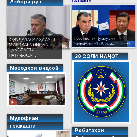
Ахбори рӯз
Бо Пешво
Президенти Ҷумҳурии
КҲФ: ҶАЛАСАИ ҲАЙАТИ
Тоҷикистон ба Раиси...
МУШОВАРА ОИД БА
ҶАМЪБАСТИ
НАТИҶАҲОИ...
30 СОЛИ НАҶОТ
Маводҳои видеоӣ
Мудофиаи
гражданӣ
Робитаҳои