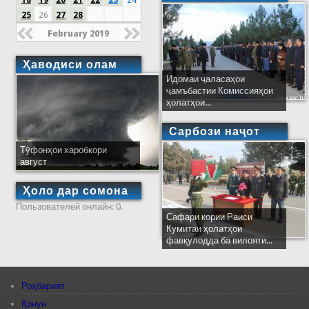
18
19
20
21
22
23
24
25
26
27
28
February 2019
Ҳаводиси олам
Идомаи ҷаласаҳои
ҷамъбастии Комиссияҳои
ҳолатҳои...
Сарбози наҷот
Тӯфонҳои харобкори
август
Ҳоло дар сомона
Пользователей онлайн: 0.
Сафари кории Раиси
Кумитаи ҳолатҳои
фавқулодда ба вилояти...
Роҳбарият
Қонун