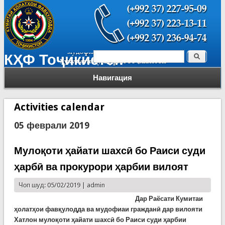
Поиск
КҲФ Тоҷикистон
Форма поиска
Навигация
Activities calendar
05 феврали 2019
Мулоқоти ҳайати шахсӣ бо Раиси суди
ҳарбӣ ва прокурори ҳарбии вилоят
Чоп шуд: 05/02/2019 |
admin
Дар Раёсати Кумитаи
ҳолатҳои фавқулодда ва мудофиаи гражданӣ дар вилояти
Хатлон мулоқоти ҳайати шахсӣ бо Раиси суди ҳарбии