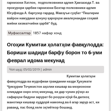
гарнизони Хатлон, подполковники адлия Ҳамзазода Т. ва
прокурори ҳарбии гарнизони Бохтар полковники адлия
Юсуфзода А. баргузор гардид. Мавзуъи суҳбат “Пешгирии
вайрон намудани қонуну қарорҳои амалкунандаи соҳавӣ
миёни хизматчиёни ҳарбӣ” буд.
Муфассалтар
о Мулоқоти ҳайати шахсӣ бо Раиси суди ҳарбӣ
1857 нафар хонд
ва прокурори ҳарбии вилоят
Огоҳии Кумитаи ҳолатҳои фавқулодда:
Бориши шадиди барфу борон то 6-уми
феврал идома мекунад
Чоп шуд: 05/02/2019 |
admin
Кумитаи ҳолатҳои
фавқулодда ва мудофиаи граждании назди Ҳукумати
Ҷумҳурии Тоҷикистон аҳолии кишвар ва меҳмонони
олиқадри онро огоҳ мекунад, ки дар чунин рӯзҳо аз
сафарҳои бидуни зарурат бо роҳҳои кӯҳӣ ба дилхоҳ
манотиқи кишвар худдорӣ намоянд ва ё агар зарур аст, ки
раванд, пас бояд хеле эҳтиёткор бошанд.