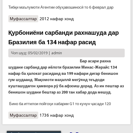
Тибқи маълумоти Агентии обуҳавошиносӣ то 6 феврал дар
Муфассалтар
о Огоҳии Кумитаи ҳолатҳои фавқулодда:
2012 нафар хонд
Бориши шадиди барфу борон то 6-уми феврал
идома мекунад
Қурбониёни сарбанди рахнашуда дар
Бразилия ба 134 нафар расид
Чоп шуд: 05/02/2019 |
admin
Бар асари рахна
шудани сарбанд дар иёлоти бразилии Минас-Жерайс 134
нафар ба ҳалокат расиданд ва 199 нафари дигар бенишон
гум шудаанд. Мақомоти маҳаллӣ мегӯянд теъдоди
кушташудагон ҳамвора рӯ ба афзоиш дорад. Аз ин пештар аз
бенишон шудани бештар аз 200 тан хабар дода мешуд.
Бино ба иттилои пойгоҳи хабарии G1 то кунун ҷасади 120
Муфассалтар
о Қурбониёни сарбанди рахнашуда дар
1736 нафар хонд
Бразилия ба 134 нафар расид